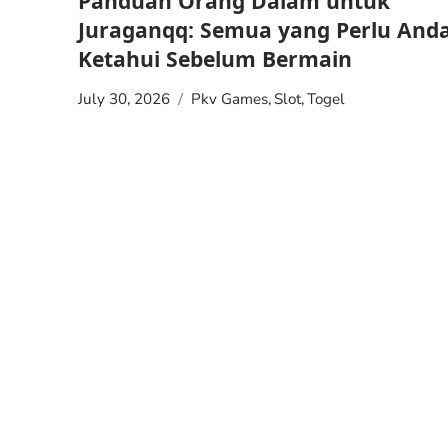
Panduan Orang Dalam untuk
Juraganqq: Semua yang Perlu And
Ketahui Sebelum Bermain
July 30, 2026
Pkv Games
,
Slot
,
Togel