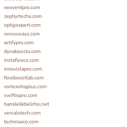
nexventpro.com
zephyrtechx.com
optigoxpert.com
novuswayz.com
actifypro.com
dynaboostx.com
instaflexco.com
innovistapro.com
flexiboostlab.com
vortexohqplus.com
swiftiopro.com
hamilelikbelirtisi.net
versalotech.com
techmaxco.com