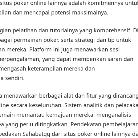
tus poker online lainnya adalah komitmennya untu
lan dan mencapai potensi maksimalnya.
gian pelatihan dan tutorialnya yang komprehensif. D
agai permainan poker, serta strategi dan tip untuk
 mereka. Platform ini juga menawarkan sesi
l berpengalaman, yang dapat memberikan saran dan
mengasah keterampilan mereka dan
 sendiri.
a menawarkan berbagai alat dan fitur yang dirancan
ne secara keseluruhan. Sistem analitik dan pelacak
pemain memantau kemajuan mereka, menganalisis
a yang perlu ditingkatkan. Pendekatan pembelajara
dakan Sahabatqq dari situs poker online lainnya d