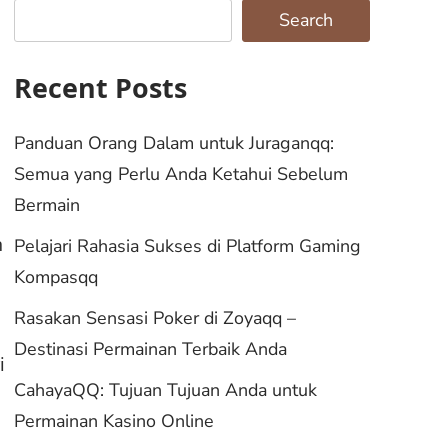
Search
Recent Posts
Panduan Orang Dalam untuk Juraganqq:
Semua yang Perlu Anda Ketahui Sebelum
Bermain
n
Pelajari Rahasia Sukses di Platform Gaming
Kompasqq
Rasakan Sensasi Poker di Zoyaqq –
Destinasi Permainan Terbaik Anda
i
CahayaQQ: Tujuan Tujuan Anda untuk
Permainan Kasino Online