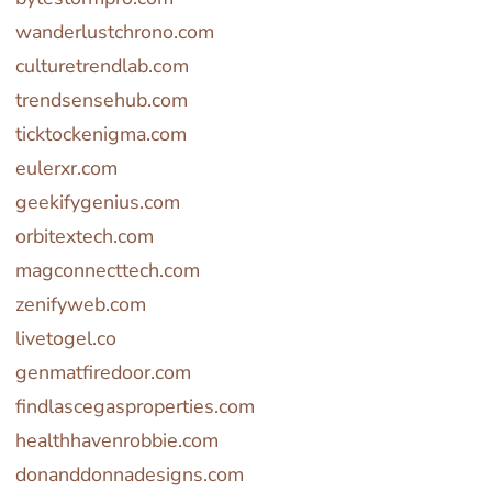
wanderlustchrono.com
culturetrendlab.com
trendsensehub.com
ticktockenigma.com
eulerxr.com
geekifygenius.com
orbitextech.com
magconnecttech.com
zenifyweb.com
livetogel.co
genmatfiredoor.com
findlascegasproperties.com
healthhavenrobbie.com
donanddonnadesigns.com