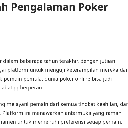
h Pengalaman Poker
r dalam beberapa tahun terakhir, dengan jutaan
gai platform untuk menguji keterampilan mereka da
pemain pemula, dunia poker online bisa jadi
habatqq berperan.
ng melayani pemain dari semua tingkat keahlian, dar
. Platform ini menawarkan antarmuka yang ramah
namen untuk memenuhi preferensi setiap pemain.