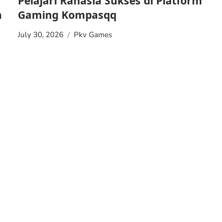
Pelajari Rahasia Sukses di Platform
a
Gaming Kompasqq
July 30, 2026
Pkv Games