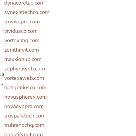
dynacorelab.com
synexistechco.com
truvivopro.com
vividusco.com
vortexahq.com
zenithifyit.com
maxxiohub.com
zephyraweb.com
us
vortexaweb.com
→
optigeniusco.com
novuspherex.com
novaevopro.com
trusparktech.com
trubrandzhq.com
boostifynet.com