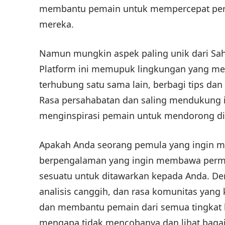
membantu pemain untuk mempercepat per
mereka.
Namun mungkin aspek paling unik dari Sa
Platform ini memupuk lingkungan yang me
terhubung satu sama lain, berbagi tips dan
Rasa persahabatan dan saling mendukung i
menginspirasi pemain untuk mendorong diri
Apakah Anda seorang pemula yang ingin me
berpengalaman yang ingin membawa permai
sesuatu untuk ditawarkan kepada Anda. De
analisis canggih, dan rasa komunitas yan
dan membantu pemain dari semua tingkat k
mengapa tidak mencobanya dan lihat bag