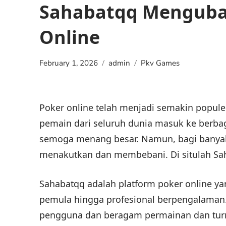
Sahabatqq Menguba
Online
February 1, 2026
admin
Pkv Games
Poker online telah menjadi semakin popule
pemain dari seluruh dunia masuk ke berba
semoga menang besar. Namun, bagi banyak 
menakutkan dan membebani. Di situlah Sa
Sahabatqq adalah platform poker online ya
pemula hingga profesional berpengalaman
pengguna dan beragam permainan dan tur