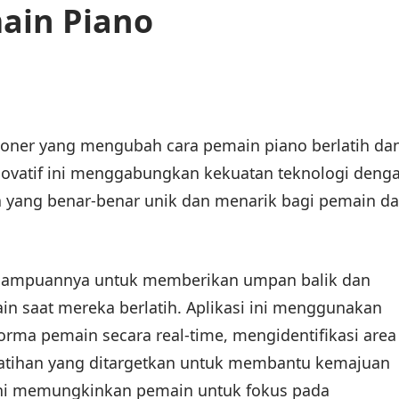
ain Piano
sioner yang mengubah cara pemain piano berlatih da
novatif ini menggabungkan kekuatan teknologi deng
yang benar-benar unik dan menarik bagi pemain da
emampuannya untuk memberikan umpan balik dan
n saat mereka berlatih. Aplikasi ini menggunakan
orma pemain secara real-time, mengidentifikasi area
latihan yang ditargetkan untuk membantu kemajuan
ini memungkinkan pemain untuk fokus pada