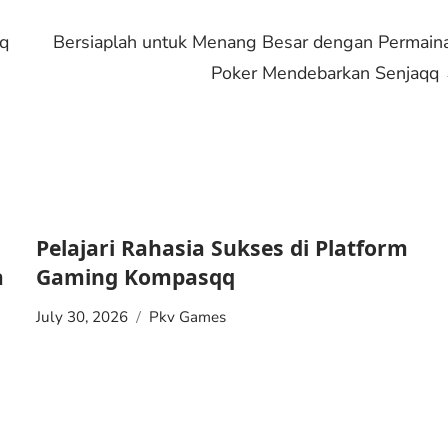
qq
Bersiaplah untuk Menang Besar dengan Permain
Poker Mendebarkan Senjaqq
Pelajari Rahasia Sukses di Platform
a
Gaming Kompasqq
July 30, 2026
Pkv Games