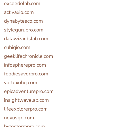
exceedolab.com
activaxio.com
dynabytesco.com
stylegurupro.com
datawizardslab.com
cubiqio.com
geeklifechronicle.com
infospherepro.com
foodiesavorpro.com
vortexohq.com
epicadventurepro.com
insightwavelab.com
lifeexplorerpro.com
novusgo.com
bytestormpro.com