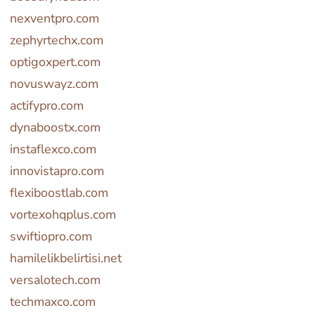
nexventpro.com
zephyrtechx.com
optigoxpert.com
novuswayz.com
actifypro.com
dynaboostx.com
instaflexco.com
innovistapro.com
flexiboostlab.com
vortexohqplus.com
swiftiopro.com
hamilelikbelirtisi.net
versalotech.com
techmaxco.com