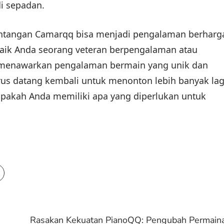
i sepadan.
tantangan Camarqq bisa menjadi pengalaman berharg
Baik Anda seorang veteran berpengalaman atau
 menawarkan pengalaman bermain yang unik dan
us datang kembali untuk menonton lebih banyak lag
apakah Anda memiliki apa yang diperlukan untuk
Rasakan Kekuatan PianoQQ: Pengubah Permain