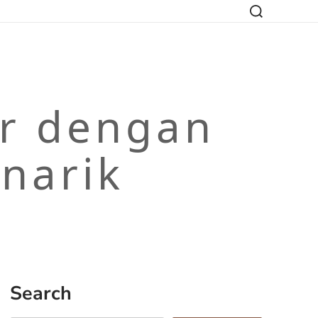
or dengan
narik
Search