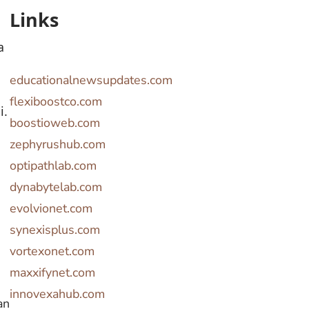
Links
a
educationalnewsupdates.com
flexiboostco.com
i.
boostioweb.com
zephyrushub.com
optipathlab.com
dynabytelab.com
evolvionet.com
synexisplus.com
vortexonet.com
maxxifynet.com
innovexahub.com
an