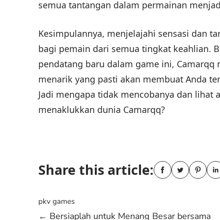
semua tantangan dalam permainan menjad
Kesimpulannya, menjelajahi sensasi dan 
bagi pemain dari semua tingkat keahlian. 
pendatang baru dalam game ini, Camarqq
menarik yang pasti akan membuat Anda ter
Jadi mengapa tidak mencobanya dan lihat 
menaklukkan dunia Camarqq?
Share this article:
pkv games
Post
←
Bersiaplah untuk Menang Besar bersama