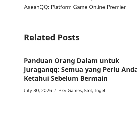
AseanQQ: Platform Game Online Premier
navigation
Related Posts
Panduan Orang Dalam untuk
Juraganqq: Semua yang Perlu And
Ketahui Sebelum Bermain
July 30, 2026
Pkv Games
,
Slot
,
Togel