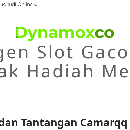
tus Judi Online
gen Slot Gac
ak Hadiah Me
i dan Tantangan Camarqq