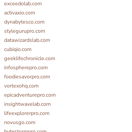
exceedolab.com
activaxio.com
dynabytesco.com
stylegurupro.com
datawizardslab.com
cubiqio.com
geeklifechronicle.com
infospherepro.com
foodiesavorpro.com
vortexohq.com
epicadventurepro.com
insightwavelab.com
lifeexplorerpro.com
novusgo.com
bytestormpro.com