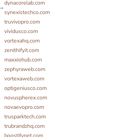
dynacorelab.com
→
synexistechco.com
truvivopro.com
vividusco.com
vortexahq.com
zenithifyit.com
maxxiohub.com
zephyraweb.com
vortexaweb.com
optigeniusco.com
novuspherex.com
novaevopro.com
trusparktech.com
trubrandzhq.com
boostifynet.com