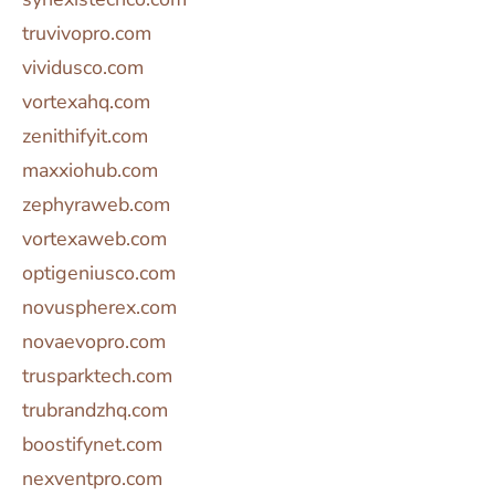
truvivopro.com
vividusco.com
vortexahq.com
zenithifyit.com
maxxiohub.com
zephyraweb.com
vortexaweb.com
optigeniusco.com
novuspherex.com
novaevopro.com
trusparktech.com
trubrandzhq.com
boostifynet.com
nexventpro.com