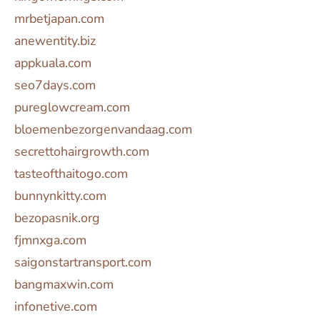
mrbetjapan.com
anewentity.biz
appkuala.com
seo7days.com
pureglowcream.com
bloemenbezorgenvandaag.com
secrettohairgrowth.com
tasteofthaitogo.com
bunnynkitty.com
bezopasnik.org
fjmnxga.com
saigonstartransport.com
bangmaxwin.com
infonetive.com