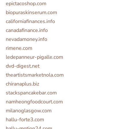
epictacoshop.com
biopuraskinserum.com
californiafinances.info
canadafinance.info
nevadamoney.info
rimene.com
ledepanneur-pigalle.com
dvd-digest.net
theartistsmarketnola.com
chiranaplus.biz
stackspancakebar.com
namheongfoodcourt.com
milanoglasgow.com
hallu-forte3.com
hallu-motion24.com