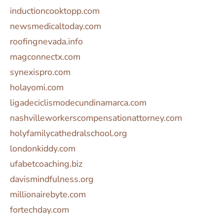
inductioncooktopp.com
newsmedicaltoday.com
roofingnevada.info
magconnectx.com
synexispro.com
holayomi.com
ligadeciclismodecundinamarca.com
nashvilleworkerscompensationattorney.com
holyfamilycathedralschool.org
londonkiddy.com
ufabetcoaching.biz
davismindfulness.org
millionairebyte.com
fortechday.com