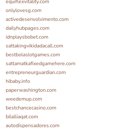
equiflexvitality.com
onlylovesg.com
activedesenvolvimento.com
dailyhubpages.com
idnplaysbobet.com
sattakingvikidadacall.com
bestbolaslotgames.com
sattamatkafixedgamehere.com
entrepreneurguardian.com
hibaby.info
paperwashington.com
weedemup.com
bestchancecasino.com
bilalliaqat.com
autodispensadores.com