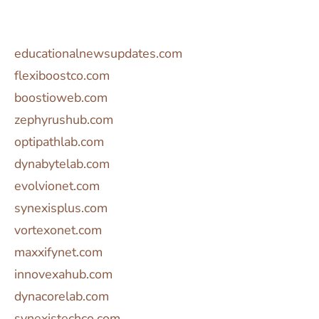
educationalnewsupdates.com
flexiboostco.com
boostioweb.com
zephyrushub.com
optipathlab.com
dynabytelab.com
evolvionet.com
synexisplus.com
vortexonet.com
maxxifynet.com
innovexahub.com
dynacorelab.com
synexistechco.com