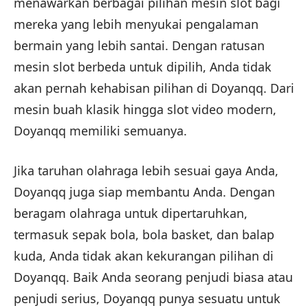
menawarkan berbagai pilihan mesin slot bagi
mereka yang lebih menyukai pengalaman
bermain yang lebih santai. Dengan ratusan
mesin slot berbeda untuk dipilih, Anda tidak
akan pernah kehabisan pilihan di Doyanqq. Dari
mesin buah klasik hingga slot video modern,
Doyanqq memiliki semuanya.
Jika taruhan olahraga lebih sesuai gaya Anda,
Doyanqq juga siap membantu Anda. Dengan
beragam olahraga untuk dipertaruhkan,
termasuk sepak bola, bola basket, dan balap
kuda, Anda tidak akan kekurangan pilihan di
Doyanqq. Baik Anda seorang penjudi biasa atau
penjudi serius, Doyanqq punya sesuatu untuk