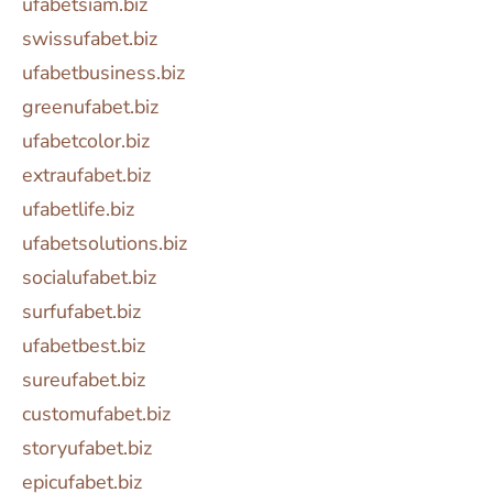
ufabetsiam.biz
swissufabet.biz
ufabetbusiness.biz
greenufabet.biz
ufabetcolor.biz
extraufabet.biz
ufabetlife.biz
ufabetsolutions.biz
socialufabet.biz
surfufabet.biz
ufabetbest.biz
sureufabet.biz
customufabet.biz
storyufabet.biz
epicufabet.biz