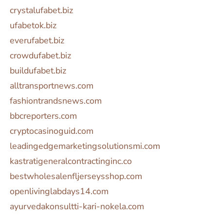
crystalufabet.biz
ufabetok.biz
everufabet.biz
crowdufabet.biz
buildufabet.biz
alltransportnews.com
fashiontrandsnews.com
bbcreporters.com
cryptocasinoguid.com
leadingedgemarketingsolutionsmi.com
kastratigeneralcontractinginc.co
bestwholesalenfljerseysshop.com
openlivinglabdays14.com
ayurvedakonsultti-kari-nokela.com