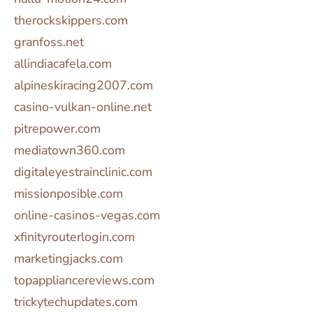
therockskippers.com
granfoss.net
allindiacafela.com
alpineskiracing2007.com
casino-vulkan-online.net
pitrepower.com
mediatown360.com
digitaleyestrainclinic.com
missionposible.com
online-casinos-vegas.com
xfinityrouterlogin.com
marketingjacks.com
topappliancereviews.com
trickytechupdates.com