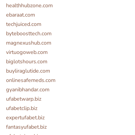
healthhubzone.com
ebaraat.com
techjuiced.com
byteboosttech.com
magnexushub.com
virtuogoweb.com
biglotshours.com
buyliraglutide.com
onlinesafemeds.com
gyanibhandar.com
ufabetwarp.biz
ufabetclip.biz
expertufabet.biz
fantasyufabet.biz