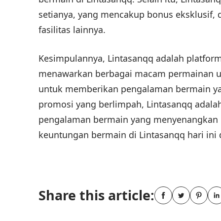
setianya, yang mencakup bonus eksklusif, 
fasilitas lainnya.
Kesimpulannya, Lintasanqq adalah platfor
menawarkan berbagai macam permainan un
untuk memberikan pengalaman bermain ya
promosi yang berlimpah, Lintasanqq adalah
pengalaman bermain yang menyenangkan 
keuntungan bermain di Lintasanqq hari in
Share this article: