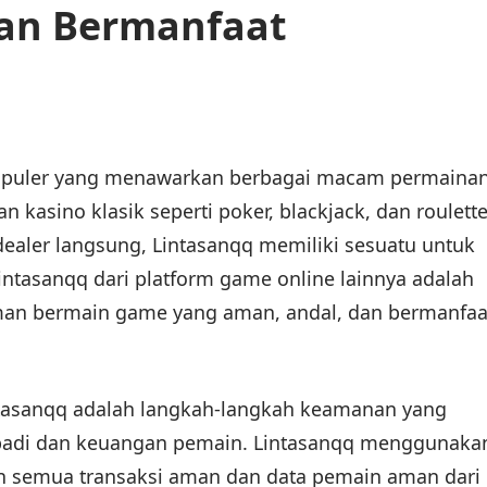
dan Bermanfaat
populer yang menawarkan berbagai macam permaina
 kasino klasik seperti poker, blackjack, dan roulett
ealer langsung, Lintasanqq memiliki sesuatu untuk
asanqq dari platform game online lainnya adalah
n bermain game yang aman, andal, dan bermanfaa
intasanqq adalah langkah-langkah keamanan yang
ribadi dan keuangan pemain. Lintasanqq menggunaka
an semua transaksi aman dan data pemain aman dari