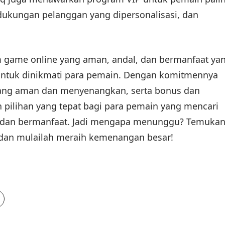
dukungan pelanggan yang dipersonalisasi, dan
m game online yang aman, andal, dan bermanfaat ya
tuk dinikmati para pemain. Dengan komitmennya
ng aman dan menyenangkan, serta bonus dan
 pilihan yang tepat bagi para pemain yang mencari
dan bermanfaat. Jadi mengapa menunggu? Temuka
i dan mulailah meraih kemenangan besar!