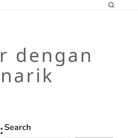
or dengan
narik
Search
: