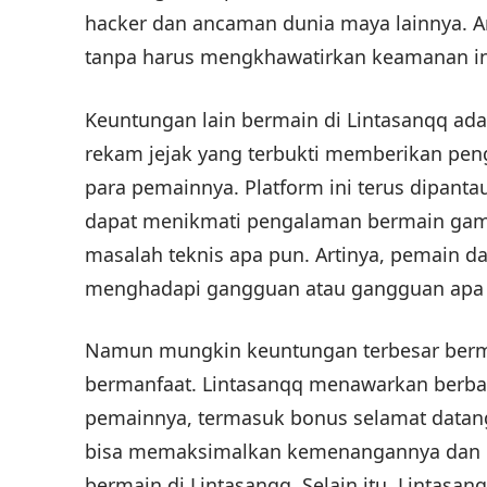
hacker dan ancaman dunia maya lainnya. A
tanpa harus mengkhawatirkan keamanan in
Keuntungan lain bermain di Lintasanqq ada
rekam jejak yang terbukti memberikan pen
para pemainnya. Platform ini terus dipan
dapat menikmati pengalaman bermain game 
masalah teknis apa pun. Artinya, pemain 
menghadapi gangguan atau gangguan apa
Namun mungkin keuntungan terbesar bermai
bermanfaat. Lintasanqq menawarkan berb
pemainnya, termasuk bonus selamat datang,
bisa memaksimalkan kemenangannya dan m
bermain di Lintasanqq. Selain itu, Lintas