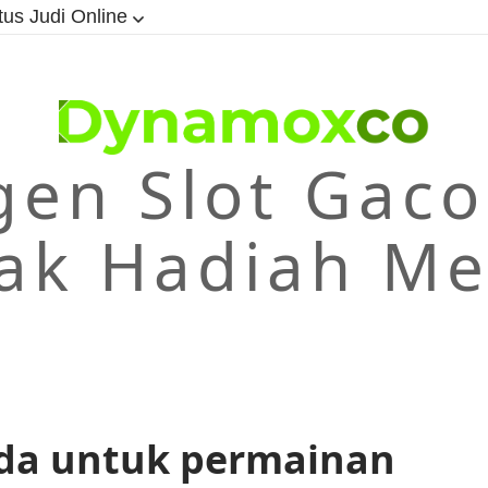
tus Judi Online
gen Slot Gac
ak Hadiah Me
da untuk permainan