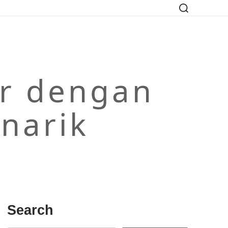
or dengan
narik
Search