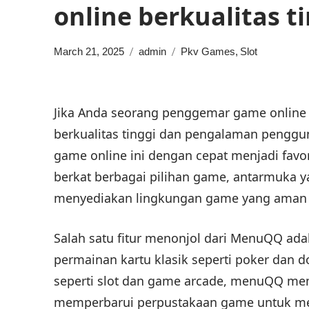
online berkualitas t
March 21, 2025
admin
Pkv Games
,
Slot
Jika Anda seorang penggemar game onlin
berkualitas tinggi dan pengalaman penggun
game online ini dengan cepat menjadi favor
berkat berbagai pilihan game, antarmuka
menyediakan lingkungan game yang aman d
Salah satu fitur menonjol dari MenuQQ ad
permainan kartu klasik seperti poker dan 
seperti slot dan game arcade, menuQQ memi
memperbarui perpustakaan game untuk mem