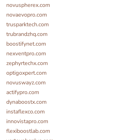
novuspherex.com
novaevopro.com
trusparktech.com
trubrandzhq.com
boostifynet.com
nexventpro.com
zephyrtechx.com
optigoxpert.com
novuswayz.com
actifypro.com
dynaboostx.com
instaflexco.com
innovistapro.com
flexiboostlab.com