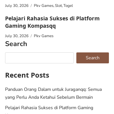
July 30, 2026
Pkv Games
,
Slot
,
Togel
Pelajari Rahasia Sukses di Platform
Gaming Kompasqq
July 30, 2026
Pkv Games
Search
Search
Recent Posts
Panduan Orang Dalam untuk Juraganqq: Semua
yang Perlu Anda Ketahui Sebelum Bermain
Pelajari Rahasia Sukses di Platform Gaming