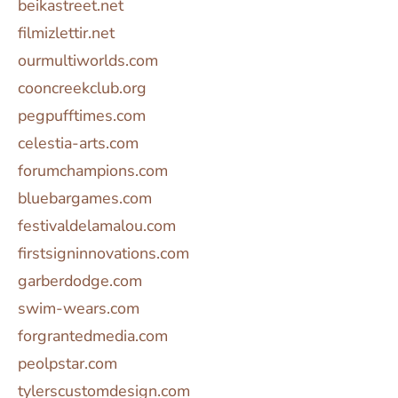
beikastreet.net
filmizlettir.net
ourmultiworlds.com
cooncreekclub.org
pegpufftimes.com
celestia-arts.com
forumchampions.com
bluebargames.com
festivaldelamalou.com
firstsigninnovations.com
garberdodge.com
swim-wears.com
forgrantedmedia.com
peolpstar.com
tylerscustomdesign.com