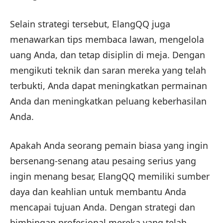
Selain strategi tersebut, ElangQQ juga
menawarkan tips membaca lawan, mengelola
uang Anda, dan tetap disiplin di meja. Dengan
mengikuti teknik dan saran mereka yang telah
terbukti, Anda dapat meningkatkan permainan
Anda dan meningkatkan peluang keberhasilan
Anda.
Apakah Anda seorang pemain biasa yang ingin
bersenang-senang atau pesaing serius yang
ingin menang besar, ElangQQ memiliki sumber
daya dan keahlian untuk membantu Anda
mencapai tujuan Anda. Dengan strategi dan
bimbingan profesional mereka yang telah