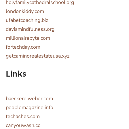
holyfamilycathedralschool.org
londonkiddy.com
ufabetcoaching.biz
davismindfulness.org
millionairebyte.com
fortechday.com
getcaminorealestateusa.xyz
Links
baeckereiweber.com
peoplemagazine.info
techashes.com
canyouwash.co