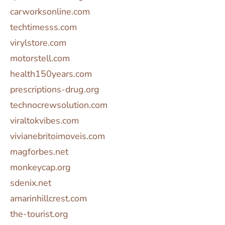
carworksonline.com
techtimesss.com
virylstore.com
motorstell.com
health150years.com
prescriptions-drug.org
technocrewsolution.com
viraltokvibes.com
vivianebritoimoveis.com
magforbes.net
monkeycap.org
sdenix.net
amarinhillcrest.com
the-tourist.org