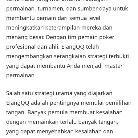
permainan, turnamen, dan sumber daya untuk
membantu pemain dari semua level
meningkatkan keterampilan mereka dan
menang besar. Dengan tim pemain poker
profesional dan ahli, ElangQQ telah
mengembangkan serangkaian strategi terbukti
yang dapat membantu Anda menjadi master
permainan.
Salah satu strategi utama yang diajarkan
ElangQQ adalah pentingnya memulai pemilihan
tangan. Banyak pemula membuat kesalahan
dengan memainkan terlalu banyak tangan,
yang dapat menyebabkan kesalahan dan