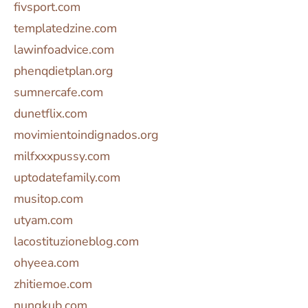
fivsport.com
templatedzine.com
lawinfoadvice.com
phenqdietplan.org
sumnercafe.com
dunetflix.com
movimientoindignados.org
milfxxxpussy.com
uptodatefamily.com
musitop.com
utyam.com
lacostituzioneblog.com
ohyeea.com
zhitiemoe.com
nungkub.com