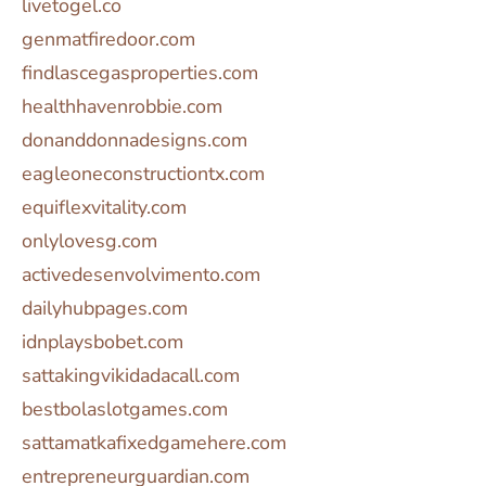
livetogel.co
genmatfiredoor.com
findlascegasproperties.com
healthhavenrobbie.com
donanddonnadesigns.com
eagleoneconstructiontx.com
equiflexvitality.com
onlylovesg.com
activedesenvolvimento.com
dailyhubpages.com
idnplaysbobet.com
sattakingvikidadacall.com
bestbolaslotgames.com
sattamatkafixedgamehere.com
entrepreneurguardian.com