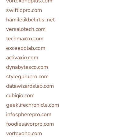
vortexohqplus.com
swiftiopro.com
hamilelikbelirtisi.net
versalotech.com
techmaxco.com
exceedolab.com
activaxio.com
dynabytesco.com
stylegurupro.com
datawizardslab.com
cubiqio.com
geeklifechronicle.com
infospherepro.com
foodiesavorpro.com
vortexohq.com