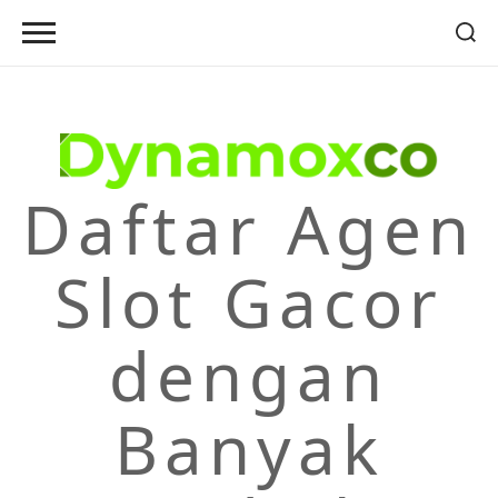
Skip
to
content
Daftar Agen
Slot Gacor
dengan
Banyak