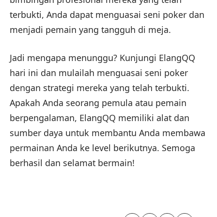
terbukti, Anda dapat menguasai seni poker dan
menjadi pemain yang tangguh di meja.
Jadi mengapa menunggu? Kunjungi ElangQQ
hari ini dan mulailah menguasai seni poker
dengan strategi mereka yang telah terbukti.
Apakah Anda seorang pemula atau pemain
berpengalaman, ElangQQ memiliki alat dan
sumber daya untuk membantu Anda membawa
permainan Anda ke level berikutnya. Semoga
berhasil dan selamat bermain!