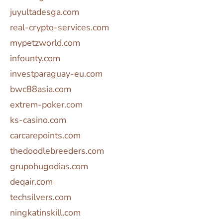
juyultadesga.com
real-crypto-services.com
mypetzworld.com
infounty.com
investparaguay-eu.com
bwc88asia.com
extrem-poker.com
ks-casino.com
carcarepoints.com
thedoodlebreeders.com
grupohugodias.com
deqair.com
techsilvers.com
ningkatinskill.com