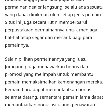
permainan dealer langsung, selalu ada sesuatu
yang dapat dinikmati oleh setiap jenis pemain.
Situs ini juga secara rutin memperbarui
perpustakaan permainannya untuk menjaga
hal-hal tetap segar dan menarik bagi para
pemainnya.
Selain pilihan permainannya yang luas,
Juraganqq juga menawarkan bonus dan
promosi yang melimpah untuk membantu
pemain memaksimalkan kemenangan mereka.
Pemain baru dapat memanfaatkan bonus
selamat datang, sementara pemain lama dapat
memanfaatkan bonus isi ulang, penawaran