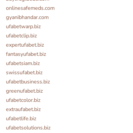
onlinesafemeds.com
gyanibhandar.com
ufabetwarp.biz
ufabetclip.biz
expertufabet.biz
fantasyufabet.biz
ufabetsiam.biz
swissufabet.biz
ufabetbusiness.biz
greenufabet.biz
ufabetcolor.biz
extraufabet.biz
ufabetlife.biz
ufabetsolutions.biz