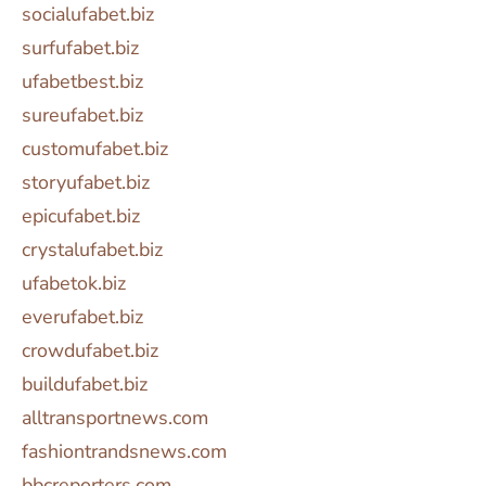
socialufabet.biz
surfufabet.biz
ufabetbest.biz
sureufabet.biz
customufabet.biz
storyufabet.biz
epicufabet.biz
crystalufabet.biz
ufabetok.biz
everufabet.biz
crowdufabet.biz
buildufabet.biz
alltransportnews.com
fashiontrandsnews.com
bbcreporters.com