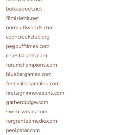
beikastreet.net
filmizlettir.net
ourmultiworlds.com
cooncreekclub.org
pegpufftimes.com
celestia-arts.com
forumchampions.com
bluebargames.com
festivaldelamalou.com
firstsigninnovations.com
garberdodge.com
swim-wears.com
forgrantedmedia.com
peolpstar.com