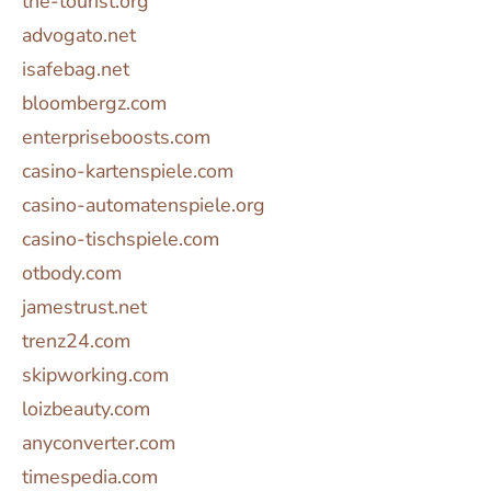
the-tourist.org
advogato.net
isafebag.net
bloombergz.com
enterpriseboosts.com
casino-kartenspiele.com
casino-automatenspiele.org
casino-tischspiele.com
otbody.com
jamestrust.net
trenz24.com
skipworking.com
loizbeauty.com
anyconverter.com
timespedia.com