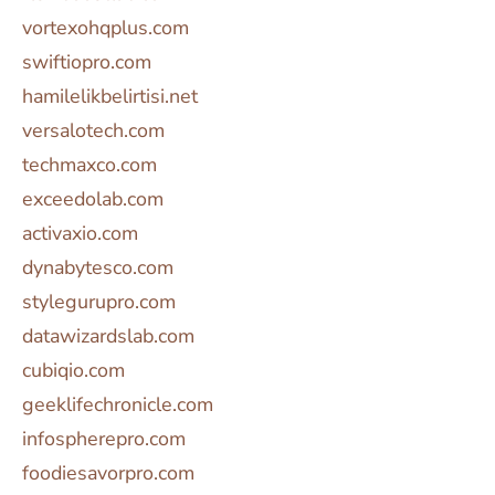
vortexohqplus.com
swiftiopro.com
hamilelikbelirtisi.net
versalotech.com
techmaxco.com
exceedolab.com
activaxio.com
dynabytesco.com
stylegurupro.com
datawizardslab.com
cubiqio.com
geeklifechronicle.com
infospherepro.com
foodiesavorpro.com