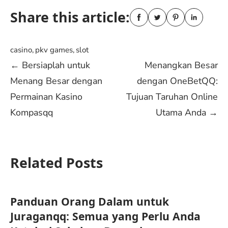
Share this article:
casino
,
pkv games
,
slot
Post
←
Bersiaplah untuk
Menangkan Besar
Menang Besar dengan
dengan OneBetQQ:
navigation
Permainan Kasino
Tujuan Taruhan Online
Kompasqq
Utama Anda
→
Related Posts
Panduan Orang Dalam untuk
Juraganqq: Semua yang Perlu Anda