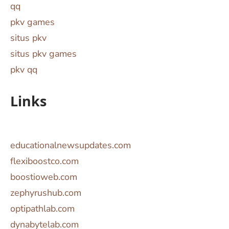
qq
pkv games
situs pkv
situs pkv games
pkv qq
Links
educationalnewsupdates.com
flexiboostco.com
boostioweb.com
zephyrushub.com
optipathlab.com
dynabytelab.com