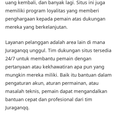
uang kembali, dan banyak lagi. Situs ini juga
memiliki program loyalitas yang memberi
penghargaan kepada pemain atas dukungan
mereka yang berkelanjutan.
Layanan pelanggan adalah area lain di mana
Juraganqq unggul. Tim dukungan situs tersedia
24/7 untuk membantu pemain dengan
pertanyaan atau kekhawatiran apa pun yang
mungkin mereka miliki. Baik itu bantuan dalam
pengaturan akun, aturan permainan, atau
masalah teknis, pemain dapat mengandalkan
bantuan cepat dan profesional dari tim
Juraganqq.