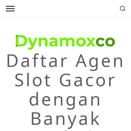
Skip
to
content
Daftar Agen
Slot Gacor
dengan
Banyak