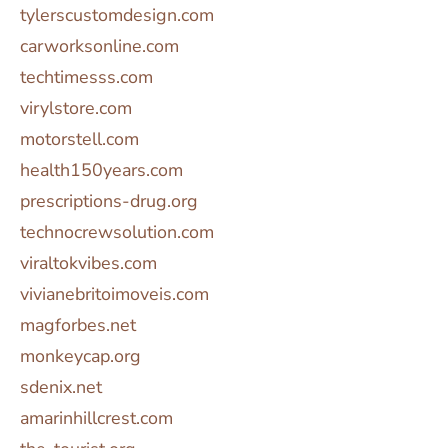
tylerscustomdesign.com
carworksonline.com
techtimesss.com
virylstore.com
motorstell.com
health150years.com
prescriptions-drug.org
technocrewsolution.com
viraltokvibes.com
vivianebritoimoveis.com
magforbes.net
monkeycap.org
sdenix.net
amarinhillcrest.com