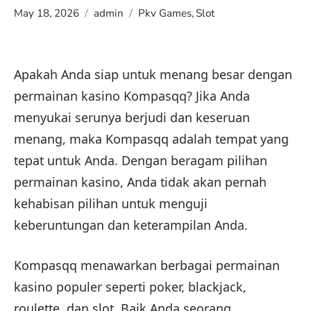
May 18, 2026
admin
Pkv Games
,
Slot
Apakah Anda siap untuk menang besar dengan
permainan kasino Kompasqq? Jika Anda
menyukai serunya berjudi dan keseruan
menang, maka Kompasqq adalah tempat yang
tepat untuk Anda. Dengan beragam pilihan
permainan kasino, Anda tidak akan pernah
kehabisan pilihan untuk menguji
keberuntungan dan keterampilan Anda.
Kompasqq menawarkan berbagai permainan
kasino populer seperti poker, blackjack,
roulette, dan slot. Baik Anda seorang