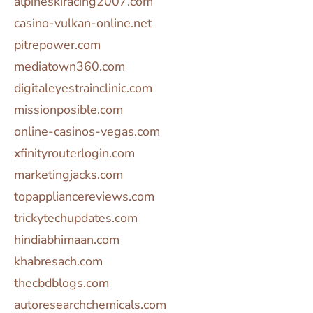
alpineskiracing2007.com
casino-vulkan-online.net
pitrepower.com
mediatown360.com
digitaleyestrainclinic.com
missionposible.com
online-casinos-vegas.com
xfinityrouterlogin.com
marketingjacks.com
topappliancereviews.com
trickytechupdates.com
hindiabhimaan.com
khabresach.com
thecbdblogs.com
autoresearchchemicals.com