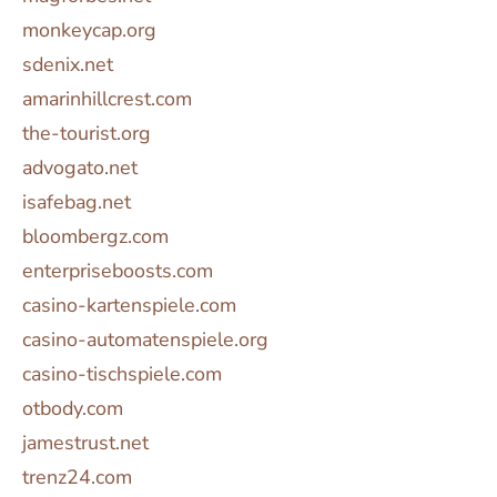
monkeycap.org
sdenix.net
amarinhillcrest.com
the-tourist.org
advogato.net
isafebag.net
bloombergz.com
enterpriseboosts.com
casino-kartenspiele.com
casino-automatenspiele.org
casino-tischspiele.com
otbody.com
jamestrust.net
trenz24.com