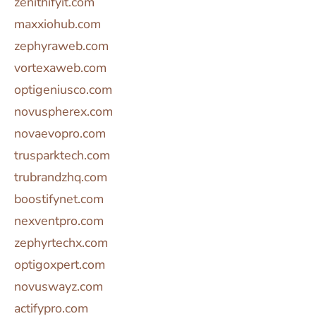
zenithifyit.com
maxxiohub.com
zephyraweb.com
vortexaweb.com
optigeniusco.com
novuspherex.com
novaevopro.com
trusparktech.com
trubrandzhq.com
boostifynet.com
nexventpro.com
zephyrtechx.com
optigoxpert.com
novuswayz.com
actifypro.com