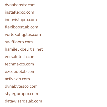
dynaboostx.com
instaflexco.com
innovistapro.com
flexiboostlab.com
vortexohqplus.com
swiftiopro.com
hamilelikbelirtisi.net
versalotech.com
techmaxco.com
exceedolab.com
activaxio.com
dynabytesco.com
stylegurupro.com
datawizardslab.com