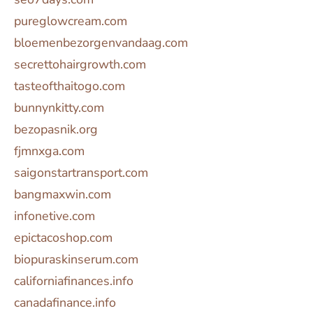
pureglowcream.com
bloemenbezorgenvandaag.com
secrettohairgrowth.com
tasteofthaitogo.com
bunnynkitty.com
bezopasnik.org
fjmnxga.com
saigonstartransport.com
bangmaxwin.com
infonetive.com
epictacoshop.com
biopuraskinserum.com
californiafinances.info
canadafinance.info