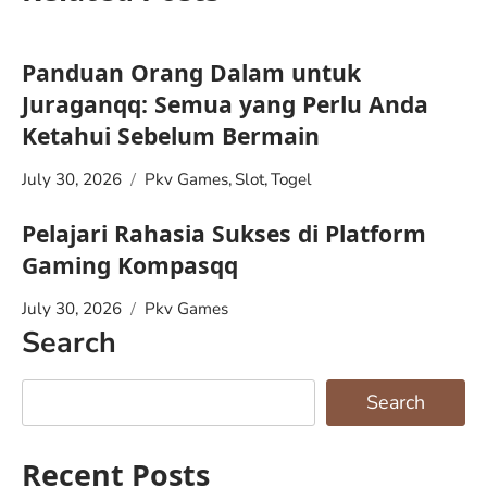
Panduan Orang Dalam untuk
Juraganqq: Semua yang Perlu Anda
Ketahui Sebelum Bermain
July 30, 2026
Pkv Games
,
Slot
,
Togel
Pelajari Rahasia Sukses di Platform
Gaming Kompasqq
July 30, 2026
Pkv Games
Search
Search
Recent Posts