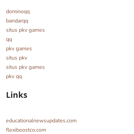
dominoqq
bandarqq
situs pkv games
qq
pkv games
situs pkv
situs pkv games
pkv qq
Links
educationalnewsupdates.com
flexiboostco.com