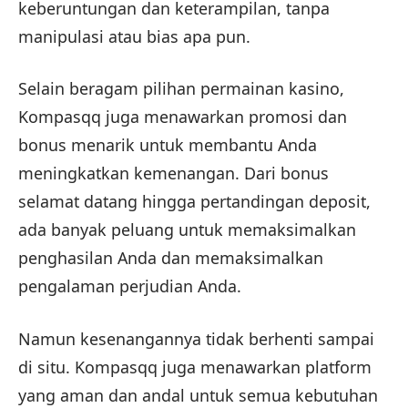
keberuntungan dan keterampilan, tanpa
manipulasi atau bias apa pun.
Selain beragam pilihan permainan kasino,
Kompasqq juga menawarkan promosi dan
bonus menarik untuk membantu Anda
meningkatkan kemenangan. Dari bonus
selamat datang hingga pertandingan deposit,
ada banyak peluang untuk memaksimalkan
penghasilan Anda dan memaksimalkan
pengalaman perjudian Anda.
Namun kesenangannya tidak berhenti sampai
di situ. Kompasqq juga menawarkan platform
yang aman dan andal untuk semua kebutuhan