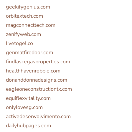
geekifygenius.com
orbitextech.com
magconnecttech.com
zenifyweb.com
livetogel.co
genmatfiredoor.com
findlascegasproperties.com
healthhavenrobbie.com
donanddonnadesigns.com
eagleoneconstructiontx.com
equiflexvitality.com
onlylovesg.com
activedesenvolvimento.com
dailyhubpages.com