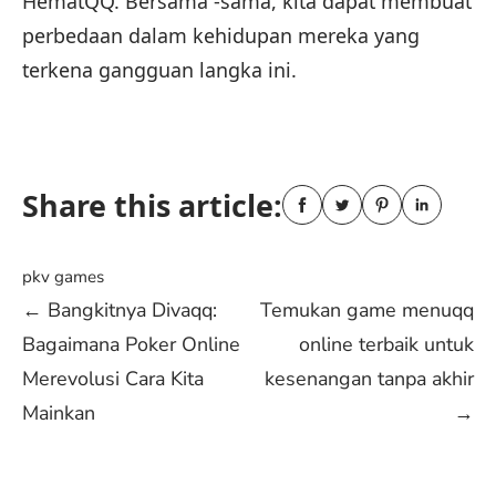
HematQQ. Bersama -sama, kita dapat membuat
perbedaan dalam kehidupan mereka yang
terkena gangguan langka ini.
Share this article:
pkv games
Post
←
Bangkitnya Divaqq:
Temukan game menuqq
Bagaimana Poker Online
online terbaik untuk
navigation
Merevolusi Cara Kita
kesenangan tanpa akhir
Mainkan
→