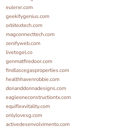
eulerxr.com
geekifygenius.com
orbitextech.com
magconnecttech.com
zenifyweb.com
livetogel.co
genmatfiredoor.com
findlascegasproperties.com
healthhavenrobbie.com
donanddonnadesigns.com
eagleoneconstructiontx.com
equiflexvitality.com
onlylovesg.com
activedesenvolvimento.com