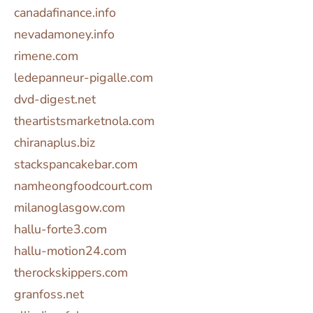
canadafinance.info
nevadamoney.info
rimene.com
ledepanneur-pigalle.com
dvd-digest.net
theartistsmarketnola.com
chiranaplus.biz
stackspancakebar.com
namheongfoodcourt.com
milanoglasgow.com
hallu-forte3.com
hallu-motion24.com
therockskippers.com
granfoss.net