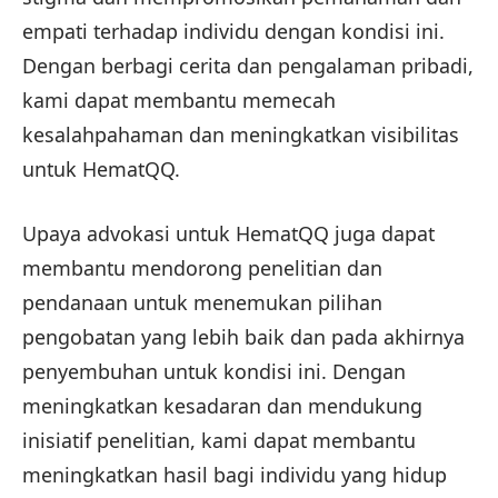
empati terhadap individu dengan kondisi ini.
Dengan berbagi cerita dan pengalaman pribadi,
kami dapat membantu memecah
kesalahpahaman dan meningkatkan visibilitas
untuk HematQQ.
Upaya advokasi untuk HematQQ juga dapat
membantu mendorong penelitian dan
pendanaan untuk menemukan pilihan
pengobatan yang lebih baik dan pada akhirnya
penyembuhan untuk kondisi ini. Dengan
meningkatkan kesadaran dan mendukung
inisiatif penelitian, kami dapat membantu
meningkatkan hasil bagi individu yang hidup