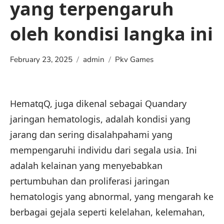
yang terpengaruh
oleh kondisi langka ini
February 23, 2025
admin
Pkv Games
HematqQ, juga dikenal sebagai Quandary
jaringan hematologis, adalah kondisi yang
jarang dan sering disalahpahami yang
mempengaruhi individu dari segala usia. Ini
adalah kelainan yang menyebabkan
pertumbuhan dan proliferasi jaringan
hematologis yang abnormal, yang mengarah ke
berbagai gejala seperti kelelahan, kelemahan,