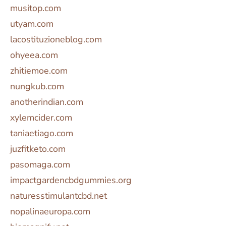
musitop.com
utyam.com
lacostituzioneblog.com
ohyeea.com
zhitiemoe.com
nungkub.com
anotherindian.com
xylemcider.com
taniaetiago.com
juzfitketo.com
pasomaga.com
impactgardencbdgummies.org
naturesstimulantcbd.net
nopalinaeuropa.com