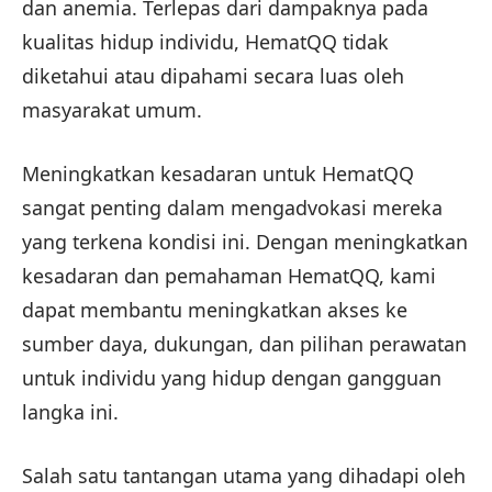
dan anemia. Terlepas dari dampaknya pada
kualitas hidup individu, HematQQ tidak
diketahui atau dipahami secara luas oleh
masyarakat umum.
Meningkatkan kesadaran untuk HematQQ
sangat penting dalam mengadvokasi mereka
yang terkena kondisi ini. Dengan meningkatkan
kesadaran dan pemahaman HematQQ, kami
dapat membantu meningkatkan akses ke
sumber daya, dukungan, dan pilihan perawatan
untuk individu yang hidup dengan gangguan
langka ini.
Salah satu tantangan utama yang dihadapi oleh