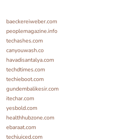
baeckereiweber.com
peoplemagazine.info
techashes.com
canyouwash.co
havadisantalya.com
techdtimes.com
techieboot.com
gundembalikesir.com
itechar.com
yesbold.com
healthhubzone.com
ebaraat.com
techjuiced.com