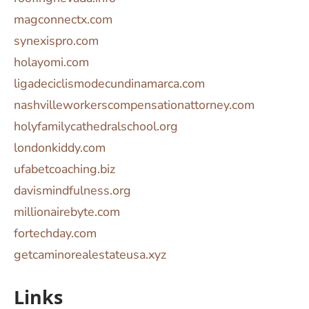
magconnectx.com
synexispro.com
holayomi.com
ligadeciclismodecundinamarca.com
nashvilleworkerscompensationattorney.com
holyfamilycathedralschool.org
londonkiddy.com
ufabetcoaching.biz
davismindfulness.org
millionairebyte.com
fortechday.com
getcaminorealestateusa.xyz
Links