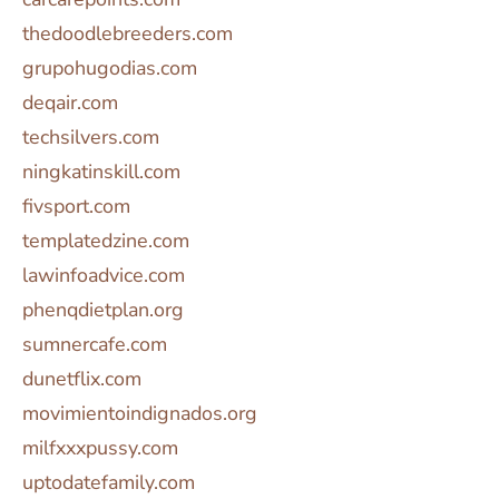
thedoodlebreeders.com
grupohugodias.com
deqair.com
techsilvers.com
ningkatinskill.com
fivsport.com
templatedzine.com
lawinfoadvice.com
phenqdietplan.org
sumnercafe.com
dunetflix.com
movimientoindignados.org
milfxxxpussy.com
uptodatefamily.com