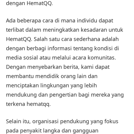
dengan HematQQ.
Ada beberapa cara di mana individu dapat
terlibat dalam meningkatkan kesadaran untuk
HematQQ. Salah satu cara sederhana adalah
dengan berbagi informasi tentang kondisi di
media sosial atau melalui acara komunitas.
Dengan menyebarkan berita, kami dapat
membantu mendidik orang lain dan
menciptakan lingkungan yang lebih
mendukung dan pengertian bagi mereka yang
terkena hematqq.
Selain itu, organisasi pendukung yang fokus
pada penyakit langka dan gangguan