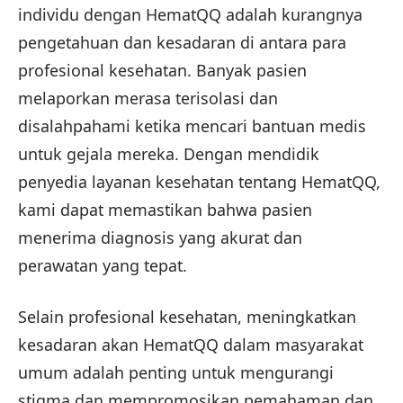
individu dengan HematQQ adalah kurangnya
pengetahuan dan kesadaran di antara para
profesional kesehatan. Banyak pasien
melaporkan merasa terisolasi dan
disalahpahami ketika mencari bantuan medis
untuk gejala mereka. Dengan mendidik
penyedia layanan kesehatan tentang HematQQ,
kami dapat memastikan bahwa pasien
menerima diagnosis yang akurat dan
perawatan yang tepat.
Selain profesional kesehatan, meningkatkan
kesadaran akan HematQQ dalam masyarakat
umum adalah penting untuk mengurangi
stigma dan mempromosikan pemahaman dan