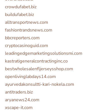
crowdufabet.biz
buildufabet.biz
alltransportnews.com
fashiontrandsnews.com
bbcreporters.com
cryptocasinoguid.com
leadingedgemarketingsolutionsmi.com
kastratigeneralcontractinginc.co
bestwholesalenfljerseysshop.com
openlivinglabdays14.com
ayurvedakonsultti-kari-nokela.com
antitraders.biz
aryanews24.com
xscape-it.com