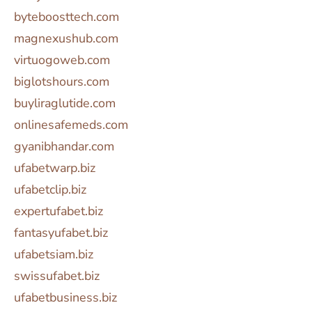
byteboosttech.com
magnexushub.com
virtuogoweb.com
biglotshours.com
buyliraglutide.com
onlinesafemeds.com
gyanibhandar.com
ufabetwarp.biz
ufabetclip.biz
expertufabet.biz
fantasyufabet.biz
ufabetsiam.biz
swissufabet.biz
ufabetbusiness.biz