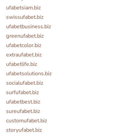
ufabetsiam.biz
swissufabet.biz
ufabetbusiness.biz
greenufabet.biz
ufabetcolor.biz
extraufabet.biz
ufabetlife.biz
ufabetsolutions.biz
socialufabet.biz
surfufabet.biz
ufabetbest.biz
sureufabet.biz
customufabet.biz
storyufabet.biz