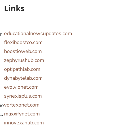
Links
educationalnewsupdates.com
r
flexiboostco.com
boostioweb.com
zephyrushub.com
optipathlab.com
dynabytelab.com
evolvionet.com
synexisplus.com
vortexonet.com
ne
maxxifynet.com
→
innovexahub.com