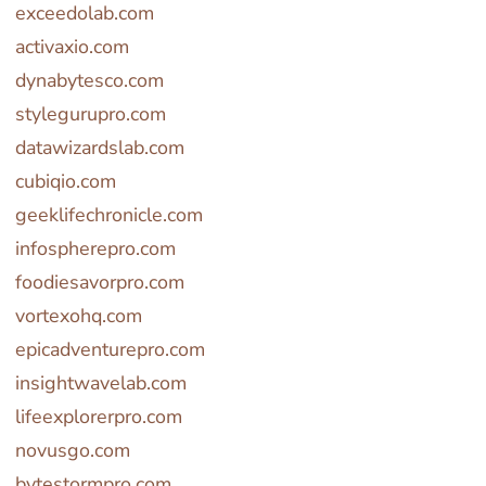
exceedolab.com
activaxio.com
dynabytesco.com
stylegurupro.com
datawizardslab.com
cubiqio.com
geeklifechronicle.com
infospherepro.com
foodiesavorpro.com
vortexohq.com
epicadventurepro.com
insightwavelab.com
lifeexplorerpro.com
novusgo.com
bytestormpro.com