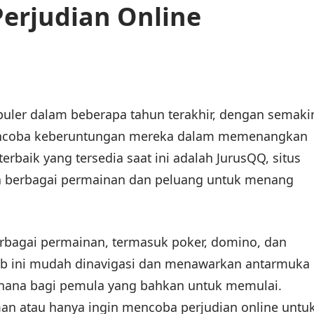
erjudian Online
puler dalam beberapa tahun terakhir, dengan semaki
 mencoba keberuntungan mereka dalam memenangkan
terbaik yang tersedia saat ini adalah JurusQQ, situs
n berbagai permainan dan peluang untuk menang
rbagai permainan, termasuk poker, domino, dan
web ini mudah dinavigasi dan menawarkan antarmuka
ana bagi pemula yang bahkan untuk memulai.
n atau hanya ingin mencoba perjudian online untu