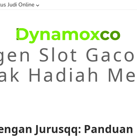
tus Judi Online
gen Slot Gac
ak Hadiah Me
engan Jurusqq: Panduan