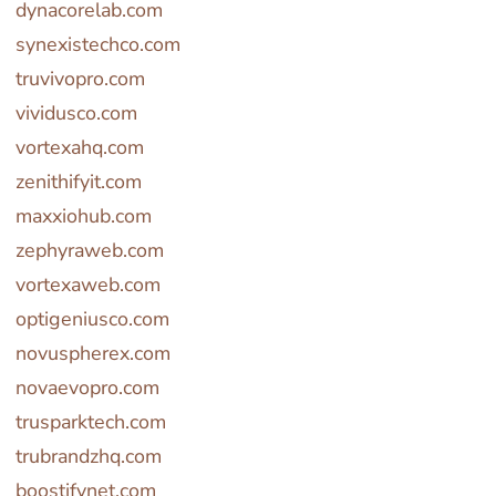
dynacorelab.com
synexistechco.com
truvivopro.com
vividusco.com
vortexahq.com
zenithifyit.com
maxxiohub.com
zephyraweb.com
vortexaweb.com
optigeniusco.com
novuspherex.com
novaevopro.com
trusparktech.com
trubrandzhq.com
boostifynet.com