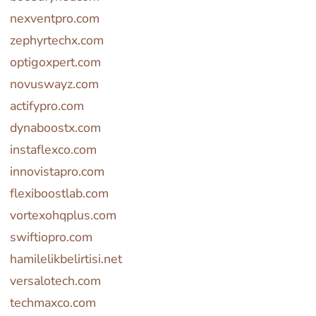
nexventpro.com
zephyrtechx.com
optigoxpert.com
novuswayz.com
actifypro.com
dynaboostx.com
instaflexco.com
innovistapro.com
flexiboostlab.com
vortexohqplus.com
swiftiopro.com
hamilelikbelirtisi.net
versalotech.com
techmaxco.com