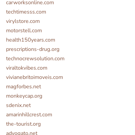
carworksonline.com
techtimesss.com
virylstore.com
motorstell.com
health150years.com
prescriptions-drug.org
technocrewsolution.com
viraltokvibes.com
vivianebritoimoveis.com
magforbes.net
monkeycap.org
sdenix.net
amarinhillcrest.com
the-tourist.org
advogato.net