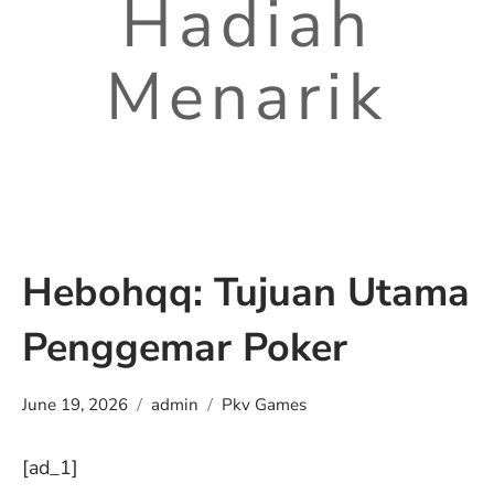
Hadiah
Menarik
Hebohqq: Tujuan Utama
Penggemar Poker
June 19, 2026
admin
Pkv Games
[ad_1]