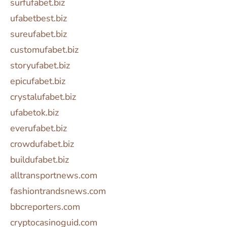
surfufabet.biz
ufabetbest.biz
sureufabet.biz
customufabet.biz
storyufabet.biz
epicufabet.biz
crystalufabet.biz
ufabetok.biz
everufabet.biz
crowdufabet.biz
buildufabet.biz
alltransportnews.com
fashiontrandsnews.com
bbcreporters.com
cryptocasinoguid.com