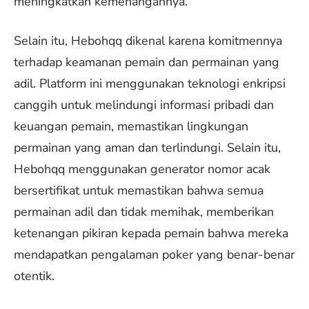
meningkatkan kemenangannya.
Selain itu, Hebohqq dikenal karena komitmennya
terhadap keamanan pemain dan permainan yang
adil. Platform ini menggunakan teknologi enkripsi
canggih untuk melindungi informasi pribadi dan
keuangan pemain, memastikan lingkungan
permainan yang aman dan terlindungi. Selain itu,
Hebohqq menggunakan generator nomor acak
bersertifikat untuk memastikan bahwa semua
permainan adil dan tidak memihak, memberikan
ketenangan pikiran kepada pemain bahwa mereka
mendapatkan pengalaman poker yang benar-benar
otentik.