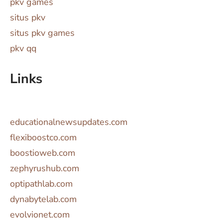
pkv games
situs pkv
situs pkv games
pkv qq
Links
educationalnewsupdates.com
flexiboostco.com
boostioweb.com
zephyrushub.com
optipathlab.com
dynabytelab.com
evolvionet.com