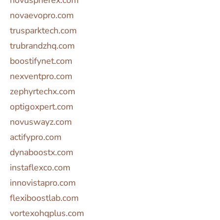
novuspherex.com
novaevopro.com
trusparktech.com
trubrandzhq.com
boostifynet.com
nexventpro.com
zephyrtechx.com
optigoxpert.com
novuswayz.com
actifypro.com
dynaboostx.com
instaflexco.com
innovistapro.com
flexiboostlab.com
vortexohqplus.com