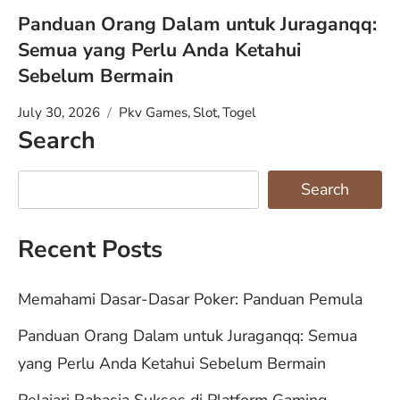
Panduan Orang Dalam untuk Juraganqq:
Semua yang Perlu Anda Ketahui
Sebelum Bermain
July 30, 2026
Pkv Games
,
Slot
,
Togel
Search
Search
Recent Posts
Memahami Dasar-Dasar Poker: Panduan Pemula
Panduan Orang Dalam untuk Juraganqq: Semua
yang Perlu Anda Ketahui Sebelum Bermain
Pelajari Rahasia Sukses di Platform Gaming