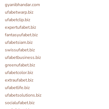
gyanibhandar.com
ufabetwarp.biz
ufabetclip.biz
expertufabet.biz
fantasyufabet.biz
ufabetsiam.biz
swissufabet.biz
ufabetbusiness.biz
greenufabet.biz
ufabetcolor.biz
extraufabet.biz
ufabetlife.biz
ufabetsolutions.biz
socialufabet.biz