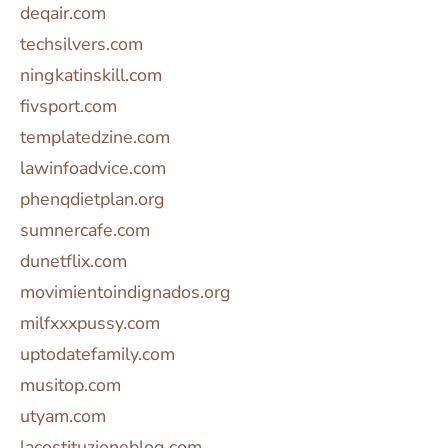
deqair.com
techsilvers.com
ningkatinskill.com
fivsport.com
templatedzine.com
lawinfoadvice.com
phenqdietplan.org
sumnercafe.com
dunetflix.com
movimientoindignados.org
milfxxxpussy.com
uptodatefamily.com
musitop.com
utyam.com
lacostituzioneblog.com