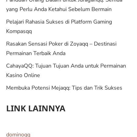
yang Perlu Anda Ketahui Sebelum Bermain
Pelajari Rahasia Sukses di Platform Gaming
Kompasqq
Rasakan Sensasi Poker di Zoyaqq – Destinasi
Permainan Terbaik Anda
CahayaQQ: Tujuan Tujuan Anda untuk Permainan
Kasino Online
Membuka Potensi Mejaqq: Tips dan Trik Sukses
LINK LAINNYA
dominoqq