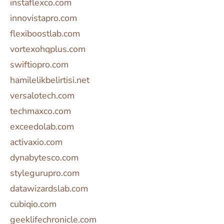
instaflexco.com
innovistapro.com
flexiboostlab.com
vortexohqplus.com
swiftiopro.com
hamilelikbelirtisi.net
versalotech.com
techmaxco.com
exceedolab.com
activaxio.com
dynabytesco.com
stylegurupro.com
datawizardslab.com
cubiqio.com
geeklifechronicle.com