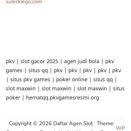
suleckiego.com
pkv
|
slot gacor 2025
|
agen judi bola
|
pkv
games
|
situs qq
|
pkv
|
pkv
|
pkv
|
pkv
|
pkv
|
situs pkv games
|
poker online
|
situs qq
|
slot maxwin
|
slot maxwin
|
slot maxwin
|
situs
poker
|
hematqq.pkvgamesresmi.org
Copyright © 2026 Daftar Agen Slot
Theme:
WP