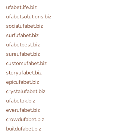
ufabetlife.biz
ufabetsolutions.biz
socialufabet.biz
surfufabet.biz
ufabetbest.biz
sureufabet.biz
customufabet.biz
storyufabet.biz
epicufabet.biz
crystalufabet.biz
ufabetok.biz
everufabet.biz
crowdufabet.biz
buildufabet.biz