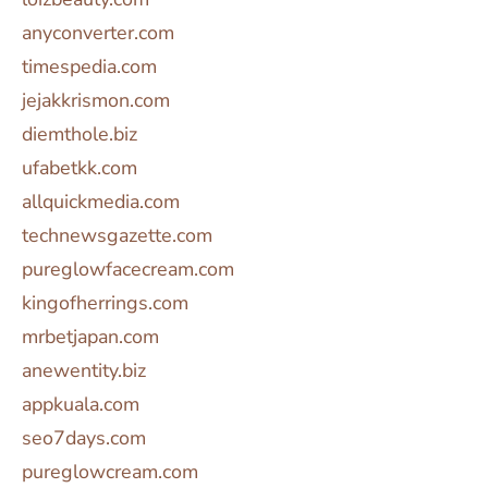
anyconverter.com
timespedia.com
jejakkrismon.com
diemthole.biz
ufabetkk.com
allquickmedia.com
technewsgazette.com
pureglowfacecream.com
kingofherrings.com
mrbetjapan.com
anewentity.biz
appkuala.com
seo7days.com
pureglowcream.com