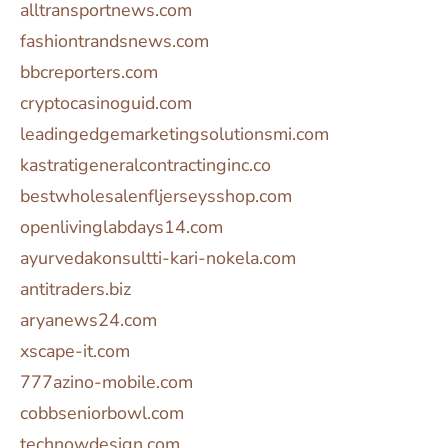
alltransportnews.com
fashiontrandsnews.com
bbcreporters.com
cryptocasinoguid.com
leadingedgemarketingsolutionsmi.com
kastratigeneralcontractinginc.co
bestwholesalenfljerseysshop.com
openlivinglabdays14.com
ayurvedakonsultti-kari-nokela.com
antitraders.biz
aryanews24.com
xscape-it.com
777azino-mobile.com
cobbseniorbowl.com
technowdesign.com