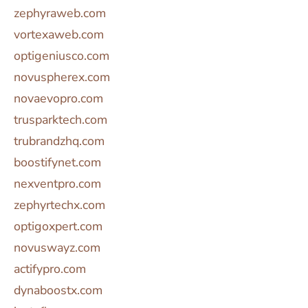
zephyraweb.com
vortexaweb.com
optigeniusco.com
novuspherex.com
novaevopro.com
trusparktech.com
trubrandzhq.com
boostifynet.com
nexventpro.com
zephyrtechx.com
optigoxpert.com
novuswayz.com
actifypro.com
dynaboostx.com