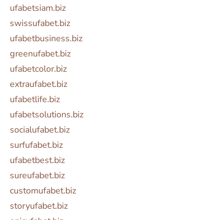
ufabetsiam.biz
swissufabet.biz
ufabetbusiness.biz
greenufabet.biz
ufabetcolor.biz
extraufabet.biz
ufabetlife.biz
ufabetsolutions.biz
socialufabet.biz
surfufabet.biz
ufabetbest.biz
sureufabet.biz
customufabet.biz
storyufabet.biz