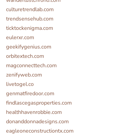
culturetrendlab.com
trendsensehub.com
ticktockenigma.com
eulerxr.com
geekifygenius.com
orbitextech.com
magconnecttech.com
zenifyweb.com
livetogel.co
genmatfiredoor.com
findlascegasproperties.com
healthhavenrobbie.com
donanddonnadesigns.com
eagleoneconstructiontx.com