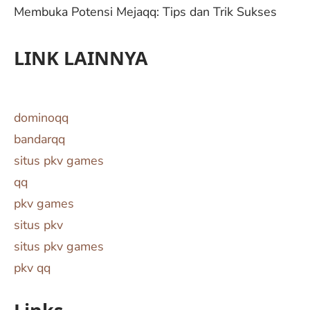
Membuka Potensi Mejaqq: Tips dan Trik Sukses
LINK LAINNYA
dominoqq
bandarqq
situs pkv games
qq
pkv games
situs pkv
situs pkv games
pkv qq