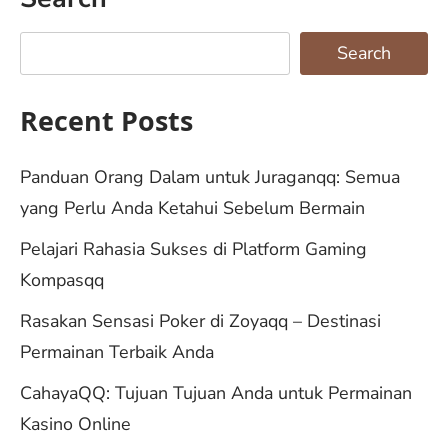
Search
Recent Posts
Panduan Orang Dalam untuk Juraganqq: Semua
yang Perlu Anda Ketahui Sebelum Bermain
Pelajari Rahasia Sukses di Platform Gaming
Kompasqq
Rasakan Sensasi Poker di Zoyaqq – Destinasi
Permainan Terbaik Anda
CahayaQQ: Tujuan Tujuan Anda untuk Permainan
Kasino Online