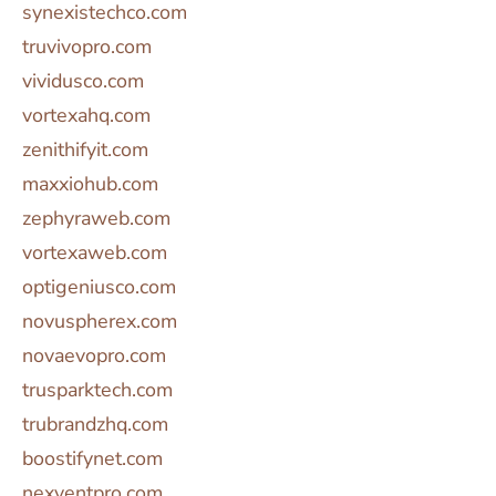
synexistechco.com
truvivopro.com
vividusco.com
vortexahq.com
zenithifyit.com
maxxiohub.com
zephyraweb.com
vortexaweb.com
optigeniusco.com
novuspherex.com
novaevopro.com
trusparktech.com
trubrandzhq.com
boostifynet.com
nexventpro.com