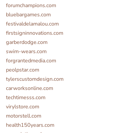
forumchampions.com
bluebargames.com
festivaldelamalou.com
firstsigninnovations.com
garberdodge.com
swim-wears.com
forgrantedmedia.com
peolpstar.com
tylerscustomdesign.com
carworksonline.com
techtimesss.com
virylstore.com
motorstell.com
health150years.com