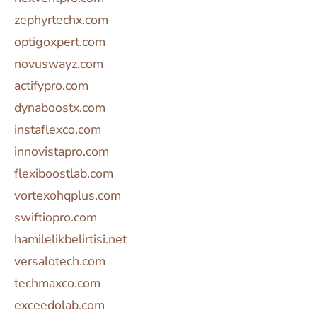
zephyrtechx.com
optigoxpert.com
novuswayz.com
actifypro.com
dynaboostx.com
instaflexco.com
innovistapro.com
flexiboostlab.com
vortexohqplus.com
swiftiopro.com
hamilelikbelirtisi.net
versalotech.com
techmaxco.com
exceedolab.com