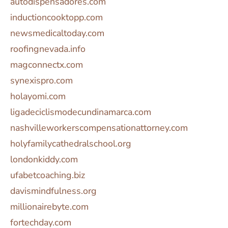
autodispensadores.com
inductioncooktopp.com
newsmedicaltoday.com
roofingnevada.info
magconnectx.com
synexispro.com
holayomi.com
ligadeciclismodecundinamarca.com
nashvilleworkerscompensationattorney.com
holyfamilycathedralschool.org
londonkiddy.com
ufabetcoaching.biz
davismindfulness.org
millionairebyte.com
fortechday.com