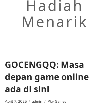
Hadiah
Menarik
GOCENGQQ: Masa
depan game online
ada di sini
April 7, 2025
admin
Pkv Games