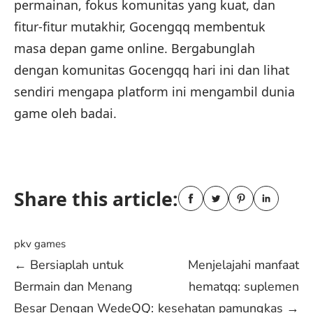
permainan, fokus komunitas yang kuat, dan
fitur-fitur mutakhir, Gocengqq membentuk
masa depan game online. Bergabunglah
dengan komunitas Gocengqq hari ini dan lihat
sendiri mengapa platform ini mengambil dunia
game oleh badai.
Share this article:
pkv games
Post
←
Bersiaplah untuk
Menjelajahi manfaat
Bermain dan Menang
hematqq: suplemen
navigation
Besar Dengan WedeQQ:
kesehatan pamungkas
→