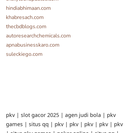
hindiabhimaan.com
khabresach.com
thecbdblogs.com
autoresearchchemicals.com
apnabusinesskaro.com
suleckiego.com
pkv
|
slot gacor 2025
|
agen judi bola
|
pkv
games
|
situs qq
|
pkv
|
pkv
|
pkv
|
pkv
|
pkv