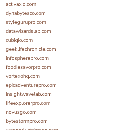
activaxio.com
dynabytesco.com
stylegurupro.com
datawizardslab.com
cubiqio.com
geeklifechronicle.com
infospherepro.com
foodiesavorpro.com
vortexohq.com
epicadventurepro.com
insightwavelab.com
lifeexplorerpro.com
novusgo.com
bytestormpro.com
wanderlustchrono.com