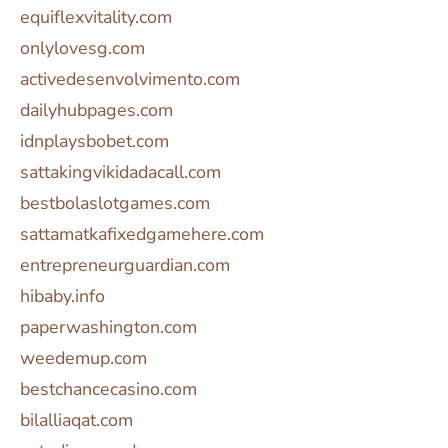
equiflexvitality.com
onlylovesg.com
activedesenvolvimento.com
dailyhubpages.com
idnplaysbobet.com
sattakingvikidadacall.com
bestbolaslotgames.com
sattamatkafixedgamehere.com
entrepreneurguardian.com
hibaby.info
paperwashington.com
weedemup.com
bestchancecasino.com
bilalliaqat.com