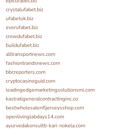
epicufabet.biz
crystalufabet.biz
ufabetok.biz
everufabet.biz
crowdufabet.biz
buildufabet.biz
alltransportnews.com
fashiontrandsnews.com
bbcreporters.com
cryptocasinoguid.com
leadingedgemarketingsolutionsmi.com
kastratigeneralcontractinginc.co
bestwholesalenfljerseysshop.com
openlivinglabdays14.com
ayurvedakonsultti-kari-nokela.com