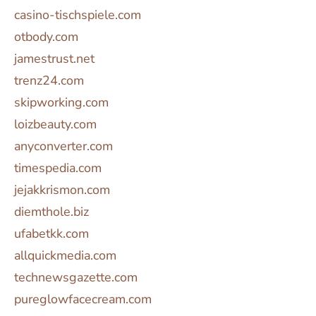
casino-tischspiele.com
otbody.com
jamestrust.net
trenz24.com
skipworking.com
loizbeauty.com
anyconverter.com
timespedia.com
jejakkrismon.com
diemthole.biz
ufabetkk.com
allquickmedia.com
technewsgazette.com
pureglowfacecream.com