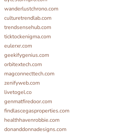
wanderlustchrono.com
culturetrendlab.com
trendsensehub.com
ticktockenigma.com
eulerxr.com
geekifygenius.com
orbitextech.com
magconnecttech.com
zenifyweb.com
livetogel.co
genmatfiredoor.com
findlascegasproperties.com
healthhavenrobbie.com
donanddonnadesigns.com