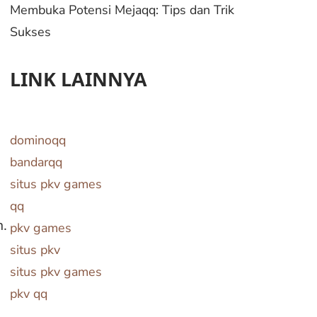
Membuka Potensi Mejaqq: Tips dan Trik
Sukses
LINK LAINNYA
dominoqq
bandarqq
situs pkv games
qq
n.
pkv games
situs pkv
situs pkv games
pkv qq