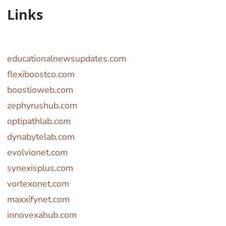
Links
educationalnewsupdates.com
flexiboostco.com
boostioweb.com
zephyrushub.com
optipathlab.com
dynabytelab.com
evolvionet.com
synexisplus.com
vortexonet.com
maxxifynet.com
innovexahub.com