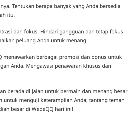
ya. Tentukan berapa banyak yang Anda bersedia
ah itu.
rasi dan fokus. Hindari gangguan dan tetap fokus
alkan peluang Anda untuk menang.
Q menawarkan berbagai promosi dan bonus untuk
an Anda. Mengawasi penawaran khusus dan
akan berada di jalan untuk bermain dan menang besar
ah untuk menguji keterampilan Anda, tantang teman
iah besar di WedeQQ hari ini!