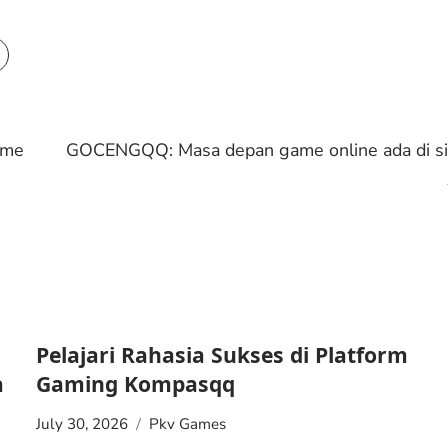
ame
GOCENGQQ: Masa depan game online ada di si
Pelajari Rahasia Sukses di Platform
a
Gaming Kompasqq
July 30, 2026
Pkv Games