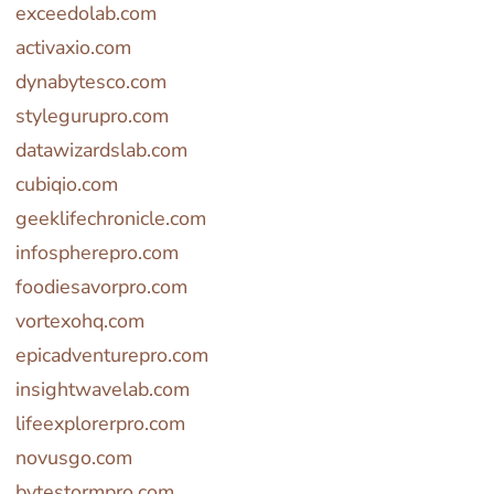
exceedolab.com
activaxio.com
dynabytesco.com
stylegurupro.com
datawizardslab.com
cubiqio.com
geeklifechronicle.com
infospherepro.com
foodiesavorpro.com
vortexohq.com
epicadventurepro.com
insightwavelab.com
lifeexplorerpro.com
novusgo.com
bytestormpro.com