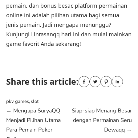
pemain, dan bonus besar, platform permainan
online ini adalah pilihan utama bagi semua
jenis pemain. Jadi mengapa menunggu?
Kunjungi Lintasanqq hari ini dan mulai mainkan
game favorit Anda sekarang!
Share this article:
pkv games
,
slot
Post
←
Mengapa SuryaQQ
Siap-siap Menang Besar
Menjadi Pilihan Utama
dengan Permainan Seru
navigation
Para Pemain Poker
Dewaqq
→