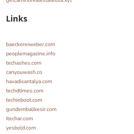
getcaminorealestateusa.xyz
Links
baeckereiweber.com
peoplemagazine.info
techashes.com
canyouwash.co
havadisantalya.com
techdtimes.com
techieboot.com
gundembalikesir.com
itechar.com
yesbold.com