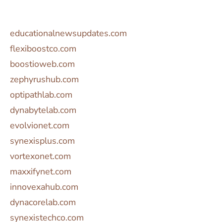
educationalnewsupdates.com
flexiboostco.com
boostioweb.com
zephyrushub.com
optipathlab.com
dynabytelab.com
evolvionet.com
synexisplus.com
vortexonet.com
maxxifynet.com
innovexahub.com
dynacorelab.com
synexistechco.com