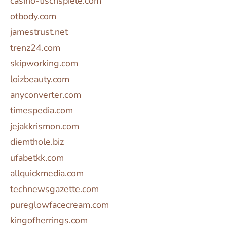
casino-tischspiele.com
otbody.com
jamestrust.net
trenz24.com
skipworking.com
loizbeauty.com
anyconverter.com
timespedia.com
jejakkrismon.com
diemthole.biz
ufabetkk.com
allquickmedia.com
technewsgazette.com
pureglowfacecream.com
kingofherrings.com