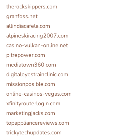
therockskippers.com
granfoss.net
allindiacafela.com
alpineskiracing2007.com
casino-vulkan-online.net
pitrepower.com
mediatown360.com
digitaleyestrainclinic.com
missionposible.com
online-casinos-vegas.com
xfinityrouterlogin.com
marketingjacks.com
topappliancereviews.com
trickytechupdates.com