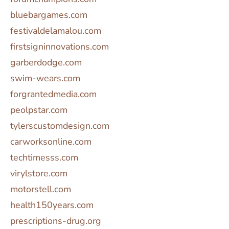
bluebargames.com
festivaldelamalou.com
firstsigninnovations.com
garberdodge.com
swim-wears.com
forgrantedmedia.com
peolpstar.com
tylerscustomdesign.com
carworksonline.com
techtimesss.com
virylstore.com
motorstell.com
health150years.com
prescriptions-drug.org