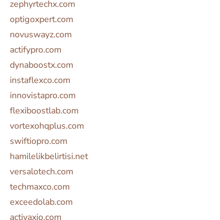
zephyrtechx.com
optigoxpert.com
novuswayz.com
actifypro.com
dynaboostx.com
instaflexco.com
innovistapro.com
flexiboostlab.com
vortexohqplus.com
swiftiopro.com
hamilelikbelirtisi.net
versalotech.com
techmaxco.com
exceedolab.com
activaxio.com