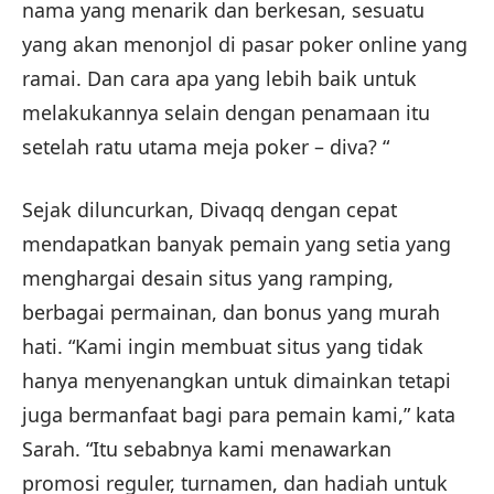
nama yang menarik dan berkesan, sesuatu
yang akan menonjol di pasar poker online yang
ramai. Dan cara apa yang lebih baik untuk
melakukannya selain dengan penamaan itu
setelah ratu utama meja poker – diva? “
Sejak diluncurkan, Divaqq dengan cepat
mendapatkan banyak pemain yang setia yang
menghargai desain situs yang ramping,
berbagai permainan, dan bonus yang murah
hati. “Kami ingin membuat situs yang tidak
hanya menyenangkan untuk dimainkan tetapi
juga bermanfaat bagi para pemain kami,” kata
Sarah. “Itu sebabnya kami menawarkan
promosi reguler, turnamen, dan hadiah untuk