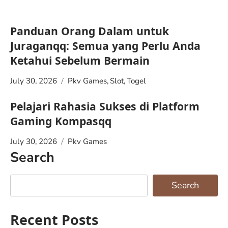
Panduan Orang Dalam untuk
Juraganqq: Semua yang Perlu Anda
Ketahui Sebelum Bermain
July 30, 2026
Pkv Games
,
Slot
,
Togel
Pelajari Rahasia Sukses di Platform
Gaming Kompasqq
July 30, 2026
Pkv Games
Search
Search
Recent Posts