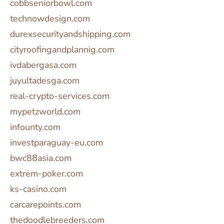
cobbseniorbowl.com
technowdesign.com
durexsecurityandshipping.com
cityroofingandplannig.com
ivdabergasa.com
juyultadesga.com
real-crypto-services.com
mypetzworld.com
infounty.com
investparaguay-eu.com
bwc88asia.com
extrem-poker.com
ks-casino.com
carcarepoints.com
thedoodlebreeders.com