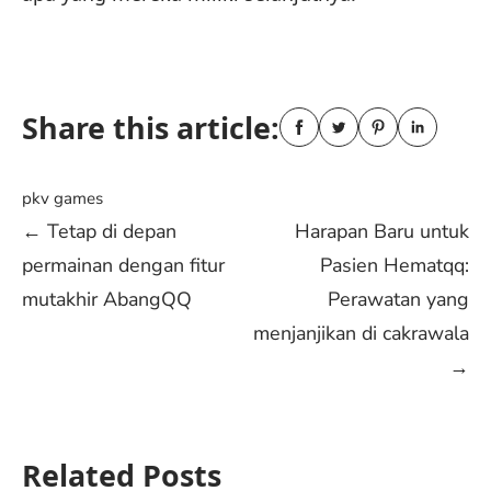
Share this article:
pkv games
Post
←
Tetap di depan
Harapan Baru untuk
permainan dengan fitur
Pasien Hematqq:
navigation
mutakhir AbangQQ
Perawatan yang
menjanjikan di cakrawala
→
Related Posts