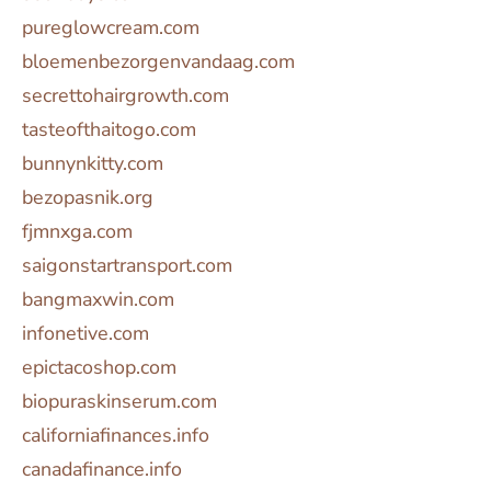
pureglowcream.com
bloemenbezorgenvandaag.com
secrettohairgrowth.com
tasteofthaitogo.com
bunnynkitty.com
bezopasnik.org
fjmnxga.com
saigonstartransport.com
bangmaxwin.com
infonetive.com
epictacoshop.com
biopuraskinserum.com
californiafinances.info
canadafinance.info