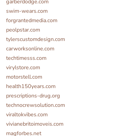
garberdodge.com
swim-wears.com
forgrantedmedia.com
peolpstar.com
tylerscustomdesign.com
carworksonline.com
techtimesss.com
virylstore.com
motorstell.com
health150years.com
prescriptions-drug.org
technocrewsolution.com
viraltokvibes.com
vivianebritoimoveis.com
magforbes.net