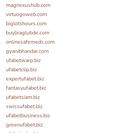
magnexushub.com
virtuogoweb.com
biglotshours.com
buyliraglutide.com
onlinesafemeds.com
gyanibhandar.com
ufabetwarp.biz
ufabetclip.biz
expertufabet.biz
fantasyufabet.biz
ufabetsiam.biz
swissufabet.biz
ufabetbusiness.biz
greenufabet.biz