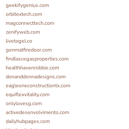
geekifygenius.com
orbitextech.com
magconnecttech.com
zenifyweb.com
livetogel.co
genmatfiredoor.com
findlascegasproperties.com
healthhavenrobbie.com
donanddonnadesigns.com
eagleoneconstructiontx.com
equiflexvitality.com
onlylovesg.com
activedesenvolvimento.com
dailyhubpages.com