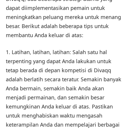
dapat diimplementasikan pemain untuk
meningkatkan peluang mereka untuk menang
besar. Berikut adalah beberapa tips untuk
membantu Anda keluar di atas:
1. Latihan, latihan, latihan: Salah satu hal
terpenting yang dapat Anda lakukan untuk
tetap berada di depan kompetisi di Divaqq
adalah berlatih secara teratur. Semakin banyak
Anda bermain, semakin baik Anda akan
menjadi permainan, dan semakin besar
kemungkinan Anda keluar di atas. Pastikan
untuk menghabiskan waktu mengasah
keterampilan Anda dan mempelajari berbagai