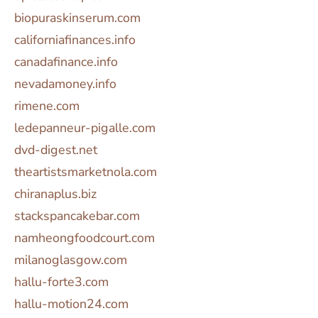
biopuraskinserum.com
californiafinances.info
canadafinance.info
nevadamoney.info
rimene.com
ledepanneur-pigalle.com
dvd-digest.net
theartistsmarketnola.com
chiranaplus.biz
stackspancakebar.com
namheongfoodcourt.com
milanoglasgow.com
hallu-forte3.com
hallu-motion24.com