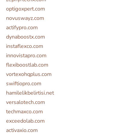
optigoxpert.com
novuswayz.com
actifypro.com
dynaboostx.com
instaflexco.com
innovistapro.com
flexiboostlab.com
vortexohqplus.com
swiftiopro.com
hamilelikbelirtisi.net
versalotech.com
techmaxco.com
exceedolab.com
activaxio.com