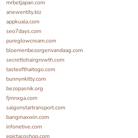
mrbetjapan.com
anewentity.biz
appkuala.com
seo7days.com
pureglowcream.com
bloemenbezorgenvandaag.com
secrettohairgrowth.com
tasteofthaitogo.com
bunnynkitty.com
bezopasnik.org
fjmnxga.com
saigonstartransport.com
bangmaxwin.com
infonetive.com
epictacoshop.com