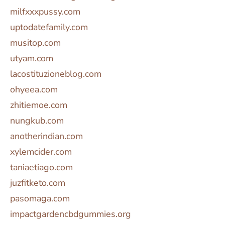
milfxxxpussy.com
uptodatefamily.com
musitop.com
utyam.com
lacostituzioneblog.com
ohyeea.com
zhitiemoe.com
nungkub.com
anotherindian.com
xylemcider.com
taniaetiago.com
juzfitketo.com
pasomaga.com
impactgardencbdgummies.org