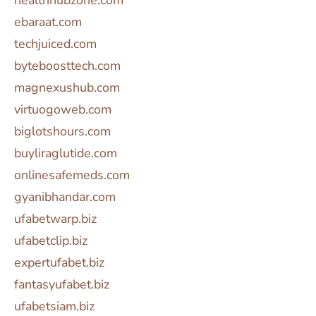
healthhubzone.com
ebaraat.com
techjuiced.com
byteboosttech.com
magnexushub.com
virtuogoweb.com
biglotshours.com
buyliraglutide.com
onlinesafemeds.com
gyanibhandar.com
ufabetwarp.biz
ufabetclip.biz
expertufabet.biz
fantasyufabet.biz
ufabetsiam.biz