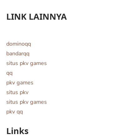
LINK LAINNYA
dominoqq
bandarqq
situs pkv games
qq
pkv games
situs pkv
situs pkv games
pkv qq
Links