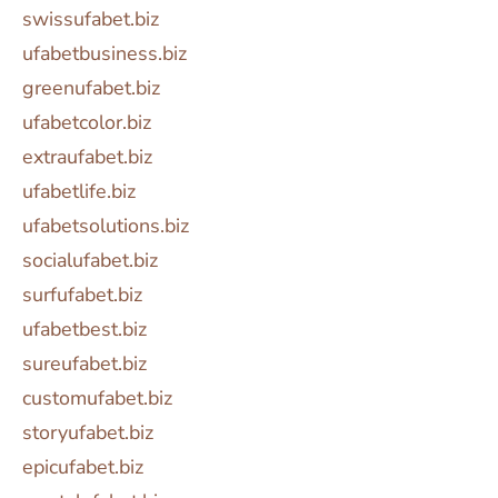
swissufabet.biz
ufabetbusiness.biz
greenufabet.biz
ufabetcolor.biz
extraufabet.biz
ufabetlife.biz
ufabetsolutions.biz
socialufabet.biz
surfufabet.biz
ufabetbest.biz
sureufabet.biz
customufabet.biz
storyufabet.biz
epicufabet.biz