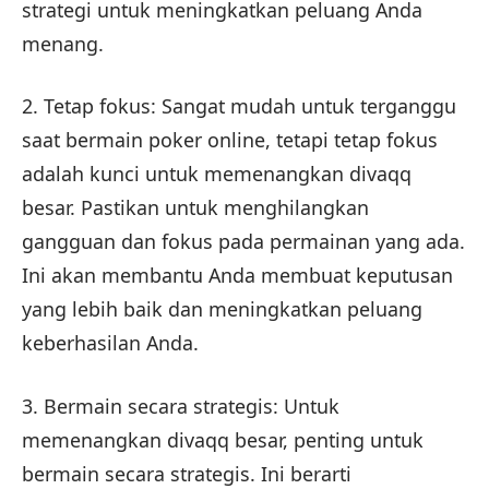
strategi untuk meningkatkan peluang Anda
menang.
2. Tetap fokus: Sangat mudah untuk terganggu
saat bermain poker online, tetapi tetap fokus
adalah kunci untuk memenangkan divaqq
besar. Pastikan untuk menghilangkan
gangguan dan fokus pada permainan yang ada.
Ini akan membantu Anda membuat keputusan
yang lebih baik dan meningkatkan peluang
keberhasilan Anda.
3. Bermain secara strategis: Untuk
memenangkan divaqq besar, penting untuk
bermain secara strategis. Ini berarti