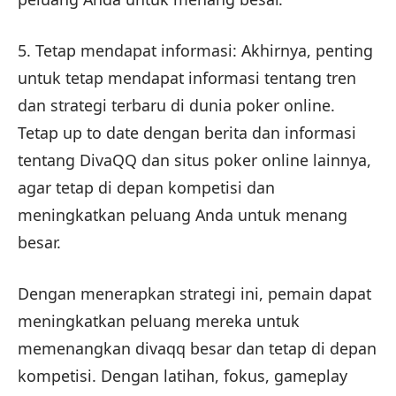
5. Tetap mendapat informasi: Akhirnya, penting
untuk tetap mendapat informasi tentang tren
dan strategi terbaru di dunia poker online.
Tetap up to date dengan berita dan informasi
tentang DivaQQ dan situs poker online lainnya,
agar tetap di depan kompetisi dan
meningkatkan peluang Anda untuk menang
besar.
Dengan menerapkan strategi ini, pemain dapat
meningkatkan peluang mereka untuk
memenangkan divaqq besar dan tetap di depan
kompetisi. Dengan latihan, fokus, gameplay