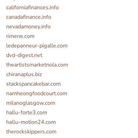
californiafinances.info
canadafinance.info
nevadamoney.info
rimene.com
ledepanneur-pigalle.com
dvd-digest.net
theartistsmarketnola.com
chiranaplus.biz
stackspancakebar.com
namheongfoodcourt.com
milanoglasgow.com
hallu-forte3.com
hallu-motion24.com
therockskippers.com