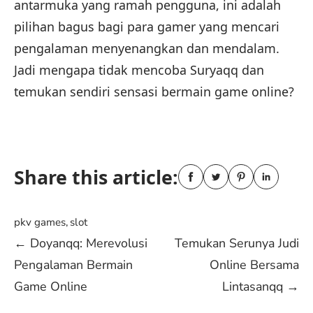
antarmuka yang ramah pengguna, ini adalah
pilihan bagus bagi para gamer yang mencari
pengalaman menyenangkan dan mendalam.
Jadi mengapa tidak mencoba Suryaqq dan
temukan sendiri sensasi bermain game online?
Share this article:
pkv games
,
slot
Post
←
Doyanqq: Merevolusi
Temukan Serunya Judi
Pengalaman Bermain
Online Bersama
navigation
Game Online
Lintasanqq
→