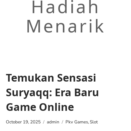
Hadiah
Menarik
Temukan Sensasi
Suryaqq: Era Baru
Game Online
October 19, 2025
admin
Pkv Games
,
Slot