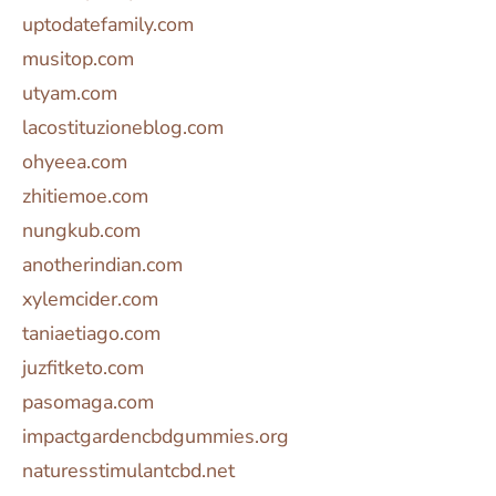
uptodatefamily.com
musitop.com
utyam.com
lacostituzioneblog.com
ohyeea.com
zhitiemoe.com
nungkub.com
anotherindian.com
xylemcider.com
taniaetiago.com
juzfitketo.com
pasomaga.com
impactgardencbdgummies.org
naturesstimulantcbd.net