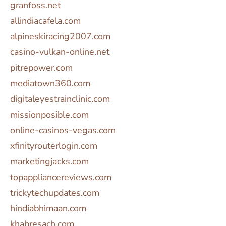
granfoss.net
allindiacafela.com
alpineskiracing2007.com
casino-vulkan-online.net
pitrepower.com
mediatown360.com
digitaleyestrainclinic.com
missionposible.com
online-casinos-vegas.com
xfinityrouterlogin.com
marketingjacks.com
topappliancereviews.com
trickytechupdates.com
hindiabhimaan.com
khabresach.com