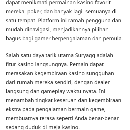
dapat menikmati permainan kasino favorit
mereka, poker, dan banyak lagi, semuanya di
satu tempat. Platform ini ramah pengguna dan
mudah dinavigasi, menjadikannya pilihan
bagus bagi gamer berpengalaman dan pemula.
Salah satu daya tarik utama Suryaqq adalah
fitur kasino langsungnya. Pemain dapat
merasakan kegembiraan kasino sungguhan
dari rumah mereka sendiri, dengan dealer
langsung dan gameplay waktu nyata. Ini
menambah tingkat keseruan dan kegembiraan
ekstra pada pengalaman bermain game,
membuatnya terasa seperti Anda benar-benar
sedang duduk di meja kasino.