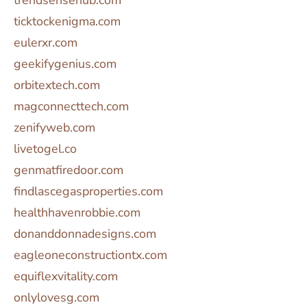
ticktockenigma.com
eulerxr.com
geekifygenius.com
orbitextech.com
magconnecttech.com
zenifyweb.com
livetogel.co
genmatfiredoor.com
findlascegasproperties.com
healthhavenrobbie.com
donanddonnadesigns.com
eagleoneconstructiontx.com
equiflexvitality.com
onlylovesg.com