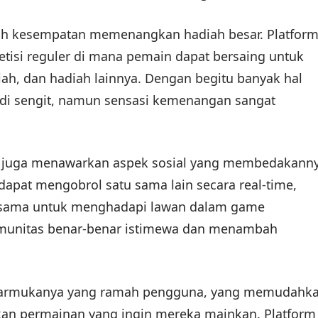
alah kesempatan memenangkan hadiah besar. Platfor
isi reguler di mana pemain dapat bersaing untuk
ah, dan hadiah lainnya. Dengan begitu banyak hal
adi sengit, namun sensasi kemenangan sangat
as juga menawarkan aspek sosial yang membedakann
dapat mengobrol satu sama lain secara real-time,
a sama untuk menghadapi lawan dalam game
omunitas benar-benar istimewa dan menambah
antarmukanya yang ramah pengguna, yang memudahk
n permainan yang ingin mereka mainkan. Platform