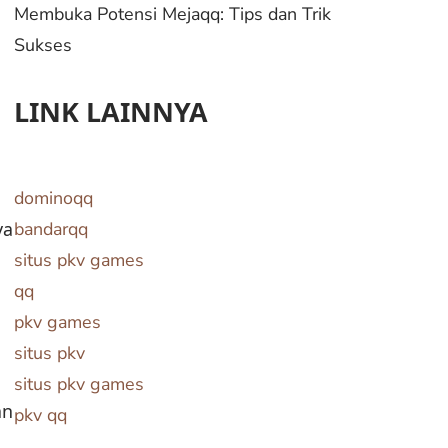
Membuka Potensi Mejaqq: Tips dan Trik
Sukses
m
LINK LAINNYA
dominoqq
bandarqq
ya
situs pkv games
qq
pkv games
situs pkv
situs pkv games
an
pkv qq