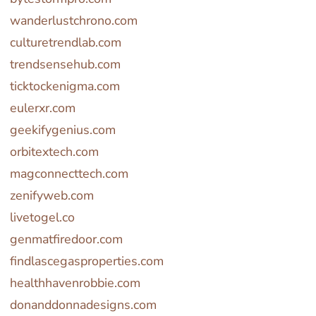
wanderlustchrono.com
culturetrendlab.com
trendsensehub.com
ticktockenigma.com
eulerxr.com
geekifygenius.com
orbitextech.com
magconnecttech.com
zenifyweb.com
livetogel.co
genmatfiredoor.com
findlascegasproperties.com
healthhavenrobbie.com
donanddonnadesigns.com