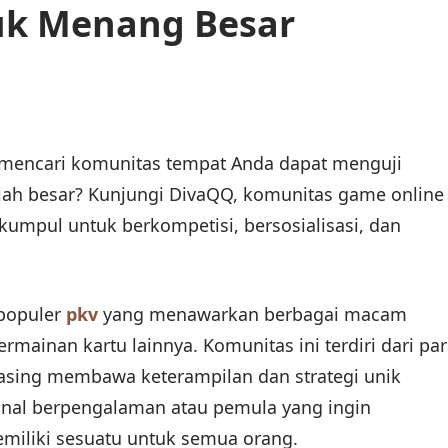
uk Menang Besar
mencari komunitas tempat Anda dapat menguji
h besar? Kunjungi DivaQQ, komunitas game online
mpul untuk berkompetisi, bersosialisasi, dan
 populer
pkv
yang menawarkan berbagai macam
mainan kartu lainnya. Komunitas ini terdiri dari pa
asing membawa keterampilan dan strategi unik
ional berpengalaman atau pemula yang ingin
iliki sesuatu untuk semua orang.