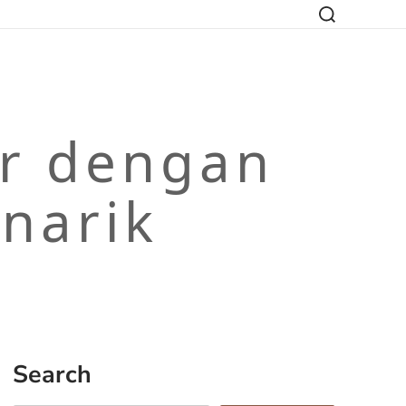
or dengan
narik
Search