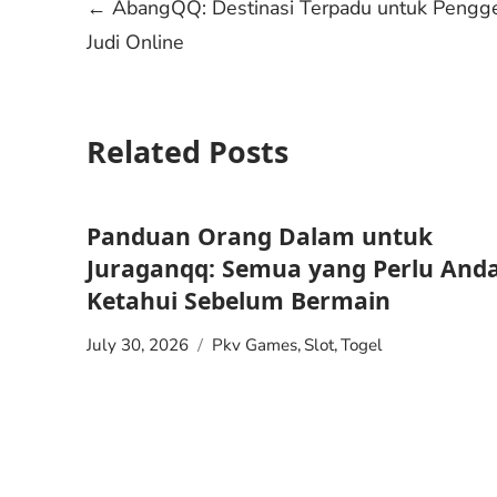
Post
←
AbangQQ: Destinasi Terpadu untuk Pengg
Judi Online
navigation
Related Posts
Panduan Orang Dalam untuk
Juraganqq: Semua yang Perlu And
Ketahui Sebelum Bermain
July 30, 2026
Pkv Games
,
Slot
,
Togel