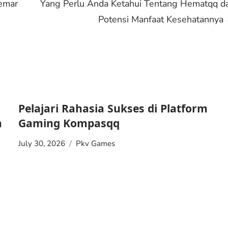
emar
Yang Perlu Anda Ketahui Tentang Hematqq d
Potensi Manfaat Kesehatannya
Pelajari Rahasia Sukses di Platform
a
Gaming Kompasqq
July 30, 2026
Pkv Games