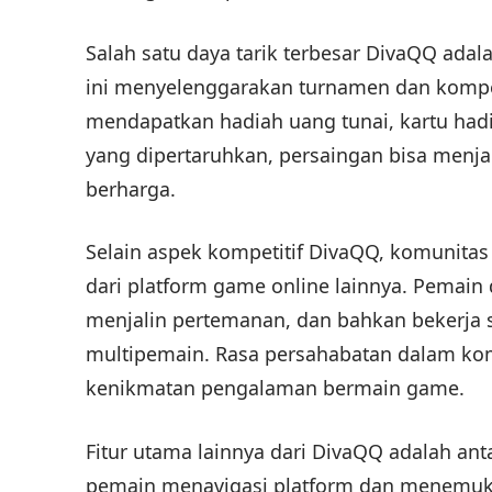
Salah satu daya tarik terbesar DivaQQ ad
ini menyelenggarakan turnamen dan kompet
mendapatkan hadiah uang tunai, kartu hadi
yang dipertaruhkan, persaingan bisa menj
berharga.
Selain aspek kompetitif DivaQQ, komunit
dari platform game online lainnya. Pemain 
menjalin pertemanan, dan bahkan bekerj
multipemain. Rasa persahabatan dalam k
kenikmatan pengalaman bermain game.
Fitur utama lainnya dari DivaQQ adalah 
pemain menavigasi platform dan menemuka