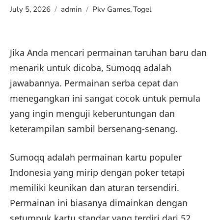
July 5, 2026
admin
Pkv Games
,
Togel
Jika Anda mencari permainan taruhan baru dan
menarik untuk dicoba, Sumoqq adalah
jawabannya. Permainan serba cepat dan
menegangkan ini sangat cocok untuk pemula
yang ingin menguji keberuntungan dan
keterampilan sambil bersenang-senang.
Sumoqq adalah permainan kartu populer
Indonesia yang mirip dengan poker tetapi
memiliki keunikan dan aturan tersendiri.
Permainan ini biasanya dimainkan dengan
setumpuk kartu standar yang terdiri dari 52