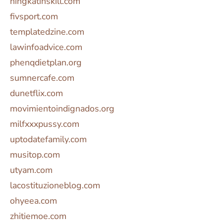
ningkatinskill.com
fivsport.com
templatedzine.com
lawinfoadvice.com
phenqdietplan.org
sumnercafe.com
dunetflix.com
movimientoindignados.org
milfxxxpussy.com
uptodatefamily.com
musitop.com
utyam.com
lacostituzioneblog.com
ohyeea.com
zhitiemoe.com