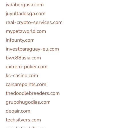
ivdabergasa.com
juyultadesga.com
real-crypto-services.com
mypetzworld.com
infounty.com
investparaguay-eu.com
bwc88asia.com
extrem-poker.com
ks-casino.com
carcarepoints.com
thedoodlebreeders.com
grupohugodias.com
deqair.com
techsilvers.com