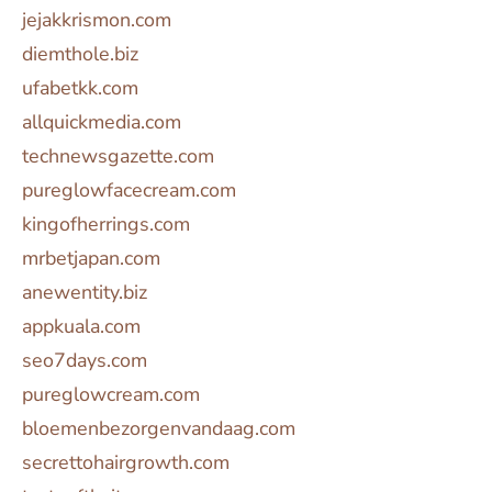
jejakkrismon.com
diemthole.biz
ufabetkk.com
allquickmedia.com
technewsgazette.com
pureglowfacecream.com
kingofherrings.com
mrbetjapan.com
anewentity.biz
appkuala.com
seo7days.com
pureglowcream.com
bloemenbezorgenvandaag.com
secrettohairgrowth.com