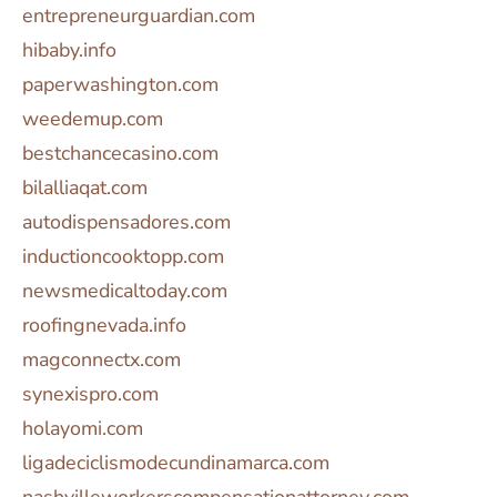
entrepreneurguardian.com
hibaby.info
paperwashington.com
weedemup.com
bestchancecasino.com
bilalliaqat.com
autodispensadores.com
inductioncooktopp.com
newsmedicaltoday.com
roofingnevada.info
magconnectx.com
synexispro.com
holayomi.com
ligadeciclismodecundinamarca.com
nashvilleworkerscompensationattorney.com