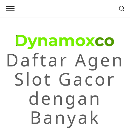
Skip
to
content
Daftar Agen
Slot Gacor
dengan
Banyak