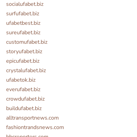
socialufabet.biz
surfufabet.biz
ufabetbest.biz
sureufabet.biz
customufabet.biz
storyufabet.biz
epicufabet.biz
crystalufabet.biz
ufabetok.biz
everufabet.biz
crowdufabet.biz
buildufabet.biz
alltransportnews.com
fashiontrandsnews.com
bbcreporters.com