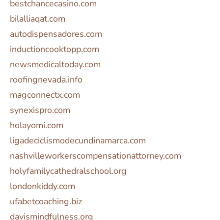
bestchancecasino.com
bilalliaqat.com
autodispensadores.com
inductioncooktopp.com
newsmedicaltoday.com
roofingnevada.info
magconnectx.com
synexispro.com
holayomi.com
ligadeciclismodecundinamarca.com
nashvilleworkerscompensationattorney.com
holyfamilycathedralschool.org
londonkiddy.com
ufabetcoaching.biz
davismindfulness.org