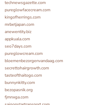
technewsgazette.com
pureglowfacecream.com
kingofherrings.com
mrbetjapan.com
anewentity.biz
appkuala.com
seo7days.com
pureglowcream.com
bloemenbezorgenvandaag.com
secrettohairgrowth.com
tasteofthaitogo.com
bunnynkitty.com
bezopasnik.org
fjmnxga.com
saigonstartransport.com