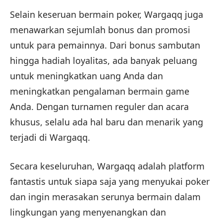
Selain keseruan bermain poker, Wargaqq juga
menawarkan sejumlah bonus dan promosi
untuk para pemainnya. Dari bonus sambutan
hingga hadiah loyalitas, ada banyak peluang
untuk meningkatkan uang Anda dan
meningkatkan pengalaman bermain game
Anda. Dengan turnamen reguler dan acara
khusus, selalu ada hal baru dan menarik yang
terjadi di Wargaqq.
Secara keseluruhan, Wargaqq adalah platform
fantastis untuk siapa saja yang menyukai poker
dan ingin merasakan serunya bermain dalam
lingkungan yang menyenangkan dan