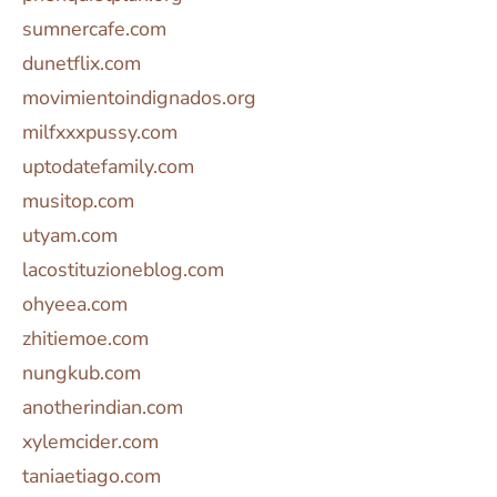
sumnercafe.com
dunetflix.com
movimientoindignados.org
milfxxxpussy.com
uptodatefamily.com
musitop.com
utyam.com
lacostituzioneblog.com
ohyeea.com
zhitiemoe.com
nungkub.com
anotherindian.com
xylemcider.com
taniaetiago.com