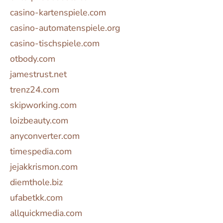
casino-kartenspiele.com
casino-automatenspiele.org
casino-tischspiele.com
otbody.com
jamestrust.net
trenz24.com
skipworking.com
loizbeauty.com
anyconverter.com
timespedia.com
jejakkrismon.com
diemthole.biz
ufabetkk.com
allquickmedia.com