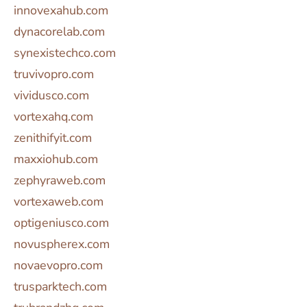
innovexahub.com
dynacorelab.com
synexistechco.com
truvivopro.com
vividusco.com
vortexahq.com
zenithifyit.com
maxxiohub.com
zephyraweb.com
vortexaweb.com
optigeniusco.com
novuspherex.com
novaevopro.com
trusparktech.com