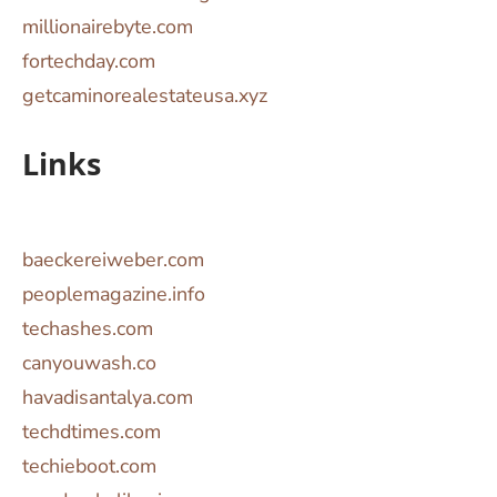
millionairebyte.com
fortechday.com
getcaminorealestateusa.xyz
Links
baeckereiweber.com
peoplemagazine.info
techashes.com
canyouwash.co
havadisantalya.com
techdtimes.com
techieboot.com