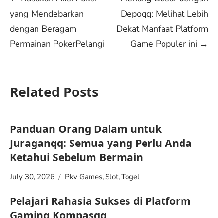
yang Mendebarkan
Depoqq: Melihat Lebih
navigation
dengan Beragam
Dekat Manfaat Platform
Permainan PokerPelangi
Game Populer ini
→
Related Posts
Panduan Orang Dalam untuk
Juraganqq: Semua yang Perlu Anda
Ketahui Sebelum Bermain
July 30, 2026
Pkv Games
,
Slot
,
Togel
Pelajari Rahasia Sukses di Platform
Gaming Kompasqq