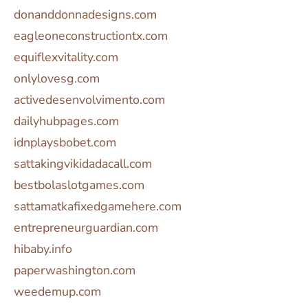
donanddonnadesigns.com
eagleoneconstructiontx.com
equiflexvitality.com
onlylovesg.com
activedesenvolvimento.com
dailyhubpages.com
idnplaysbobet.com
sattakingvikidadacall.com
bestbolaslotgames.com
sattamatkafixedgamehere.com
entrepreneurguardian.com
hibaby.info
paperwashington.com
weedemup.com