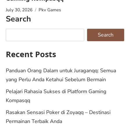
July 30, 2026
Pkv Games
Search
Search
Recent Posts
Panduan Orang Dalam untuk Juraganqq: Semua
yang Perlu Anda Ketahui Sebelum Bermain
Pelajari Rahasia Sukses di Platform Gaming
Kompasqq
Rasakan Sensasi Poker di Zoyaqq – Destinasi
Permainan Terbaik Anda