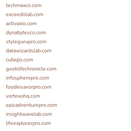
techmaxco.com
exceedolab.com
activaxio.com
dynabytesco.com
stylegurupro.com
datawizardslab.com
cubiqio.com
geeklifechronicle.com
infospherepro.com
foodiesavorpro.com
vortexohq.com
epicadventurepro.com
insightwavelab.com
lifeexplorerpro.com