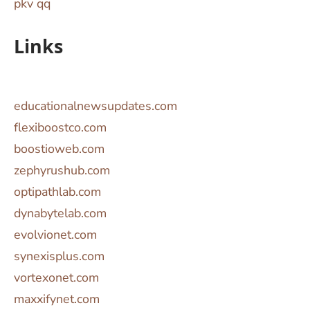
pkv qq
Links
educationalnewsupdates.com
flexiboostco.com
boostioweb.com
zephyrushub.com
optipathlab.com
dynabytelab.com
evolvionet.com
synexisplus.com
vortexonet.com
maxxifynet.com