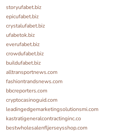
storyufabet.biz
epicufabet.biz
crystalufabet.biz
ufabetok.biz
everufabet.biz
crowdufabet.biz
buildufabet.biz
alltransportnews.com
fashiontrandsnews.com
bbcreporters.com
cryptocasinoguid.com
leadingedgemarketingsolutionsmi.com
kastratigeneralcontractinginc.co
bestwholesalenfljerseysshop.com