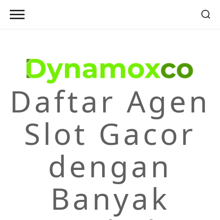
Skip
to
content
Daftar Agen
Slot Gacor
dengan
Banyak