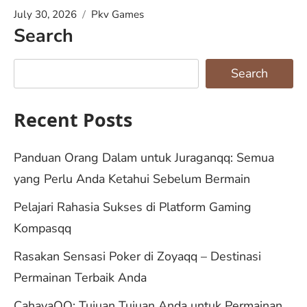
July 30, 2026
Pkv Games
Search
Search
Recent Posts
Panduan Orang Dalam untuk Juraganqq: Semua
yang Perlu Anda Ketahui Sebelum Bermain
Pelajari Rahasia Sukses di Platform Gaming
Kompasqq
Rasakan Sensasi Poker di Zoyaqq – Destinasi
Permainan Terbaik Anda
CahayaQQ: Tujuan Tujuan Anda untuk Permainan