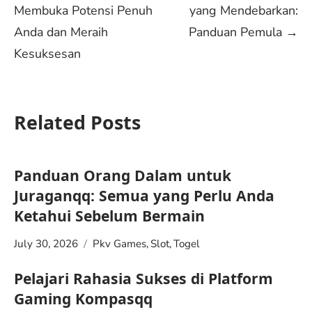
Membuka Potensi Penuh
yang Mendebarkan:
navigation
Anda dan Meraih
Panduan Pemula
→
Kesuksesan
Related Posts
Panduan Orang Dalam untuk
Juraganqq: Semua yang Perlu Anda
Ketahui Sebelum Bermain
July 30, 2026
Pkv Games
,
Slot
,
Togel
Pelajari Rahasia Sukses di Platform
Gaming Kompasqq