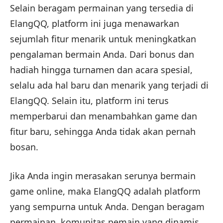
Selain beragam permainan yang tersedia di
ElangQQ, platform ini juga menawarkan
sejumlah fitur menarik untuk meningkatkan
pengalaman bermain Anda. Dari bonus dan
hadiah hingga turnamen dan acara spesial,
selalu ada hal baru dan menarik yang terjadi di
ElangQQ. Selain itu, platform ini terus
memperbarui dan menambahkan game dan
fitur baru, sehingga Anda tidak akan pernah
bosan.
Jika Anda ingin merasakan serunya bermain
game online, maka ElangQQ adalah platform
yang sempurna untuk Anda. Dengan beragam
permainan, komunitas pemain yang dinamis,