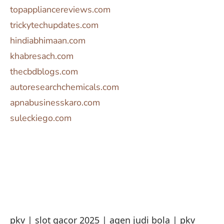
topappliancereviews.com
trickytechupdates.com
hindiabhimaan.com
khabresach.com
thecbdblogs.com
autoresearchchemicals.com
apnabusinesskaro.com
suleckiego.com
pkv
|
slot gacor 2025
|
agen judi bola
|
pkv