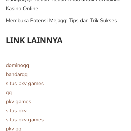
Kasino Online
Membuka Potensi Mejaqq: Tips dan Trik Sukses
LINK LAINNYA
dominoqq
bandarqq
situs pkv games
qq
pkv games
situs pkv
situs pkv games
pkv qq