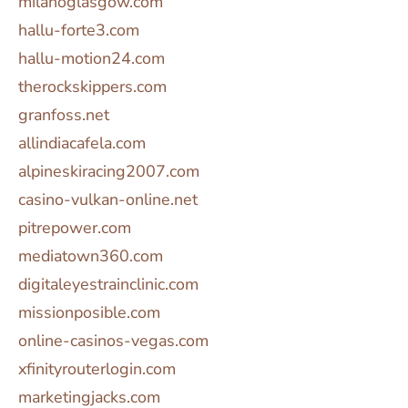
milanoglasgow.com
hallu-forte3.com
hallu-motion24.com
therockskippers.com
granfoss.net
allindiacafela.com
alpineskiracing2007.com
casino-vulkan-online.net
pitrepower.com
mediatown360.com
digitaleyestrainclinic.com
missionposible.com
online-casinos-vegas.com
xfinityrouterlogin.com
marketingjacks.com