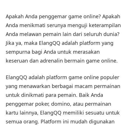
Apakah Anda penggemar game online? Apakah
Anda menikmati serunya menguji keterampilan
Anda melawan pemain lain dari seluruh dunia?
Jika ya, maka ElangQQ adalah platform yang
sempurna bagi Anda untuk merasakan
keseruan dan adrenalin bermain game online.
ElangQQ adalah platform game online populer
yang menawarkan berbagai macam permainan
untuk dinikmati para pemain. Baik Anda
penggemar poker, domino, atau permainan
kartu lainnya, ElangQQ memiliki sesuatu untuk
semua orang. Platform ini mudah digunakan