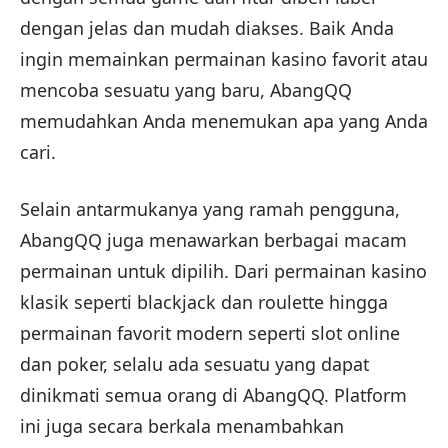
dengan jelas dan mudah diakses. Baik Anda
ingin memainkan permainan kasino favorit atau
mencoba sesuatu yang baru, AbangQQ
memudahkan Anda menemukan apa yang Anda
cari.
Selain antarmukanya yang ramah pengguna,
AbangQQ juga menawarkan berbagai macam
permainan untuk dipilih. Dari permainan kasino
klasik seperti blackjack dan roulette hingga
permainan favorit modern seperti slot online
dan poker, selalu ada sesuatu yang dapat
dinikmati semua orang di AbangQQ. Platform
ini juga secara berkala menambahkan