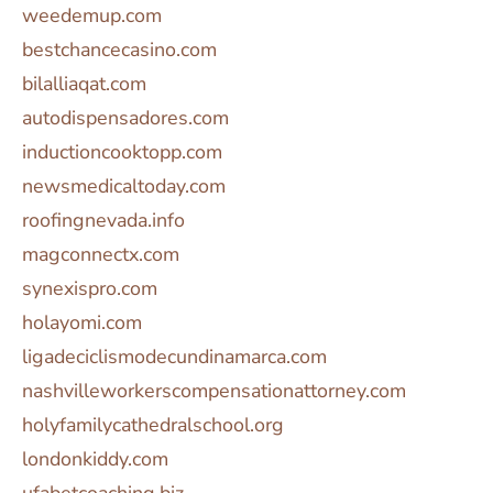
weedemup.com
bestchancecasino.com
bilalliaqat.com
autodispensadores.com
inductioncooktopp.com
newsmedicaltoday.com
roofingnevada.info
magconnectx.com
synexispro.com
holayomi.com
ligadeciclismodecundinamarca.com
nashvilleworkerscompensationattorney.com
holyfamilycathedralschool.org
londonkiddy.com