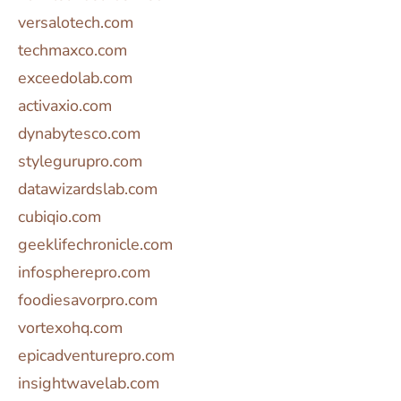
versalotech.com
techmaxco.com
exceedolab.com
activaxio.com
dynabytesco.com
stylegurupro.com
datawizardslab.com
cubiqio.com
geeklifechronicle.com
infospherepro.com
foodiesavorpro.com
vortexohq.com
epicadventurepro.com
insightwavelab.com