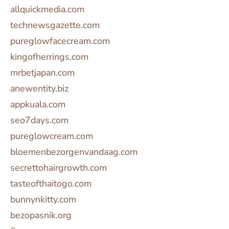
allquickmedia.com
technewsgazette.com
pureglowfacecream.com
kingofherrings.com
mrbetjapan.com
anewentity.biz
appkuala.com
seo7days.com
pureglowcream.com
bloemenbezorgenvandaag.com
secrettohairgrowth.com
tasteofthaitogo.com
bunnynkitty.com
bezopasnik.org