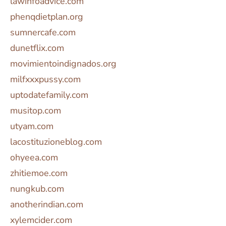
lawinfoadvice.com
phenqdietplan.org
sumnercafe.com
dunetflix.com
movimientoindignados.org
milfxxxpussy.com
uptodatefamily.com
musitop.com
utyam.com
lacostituzioneblog.com
ohyeea.com
zhitiemoe.com
nungkub.com
anotherindian.com
xylemcider.com