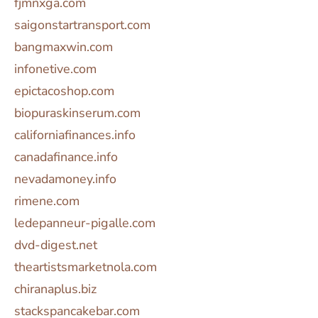
fjmnxga.com
saigonstartransport.com
bangmaxwin.com
infonetive.com
epictacoshop.com
biopuraskinserum.com
californiafinances.info
canadafinance.info
nevadamoney.info
rimene.com
ledepanneur-pigalle.com
dvd-digest.net
theartistsmarketnola.com
chiranaplus.biz
stackspancakebar.com