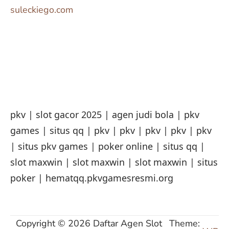
suleckiego.com
pkv
|
slot gacor 2025
|
agen judi bola
|
pkv
games
|
situs qq
|
pkv
|
pkv
|
pkv
|
pkv
|
pkv
|
situs pkv games
|
poker online
|
situs qq
|
slot maxwin
|
slot maxwin
|
slot maxwin
|
situs
poker
|
hematqq.pkvgamesresmi.org
Copyright © 2026 Daftar Agen Slot
Theme: