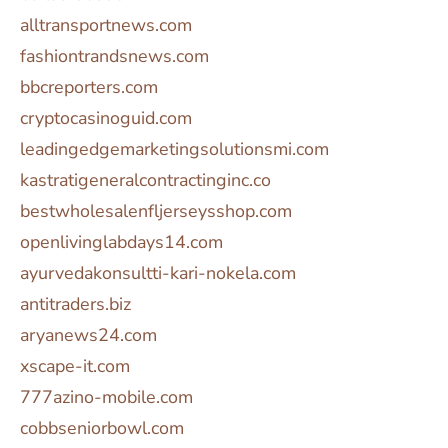
alltransportnews.com
fashiontrandsnews.com
bbcreporters.com
cryptocasinoguid.com
leadingedgemarketingsolutionsmi.com
kastratigeneralcontractinginc.co
bestwholesalenfljerseysshop.com
openlivinglabdays14.com
ayurvedakonsultti-kari-nokela.com
antitraders.biz
aryanews24.com
xscape-it.com
777azino-mobile.com
cobbseniorbowl.com