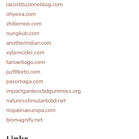
lacostituzioneblog.com
ohyeea.com
zhitiemoe.com
nungkub.com
anotherindian.com
xylemcider.com
taniaetiago.com
juzfitketo.com
pasomaga.com
impactgardencbdgummies.org
naturesstimulantcbd.net
nopalinaeuropa.com
biomagnify.net
Links