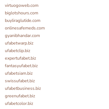
virtuogoweb.com
biglotshours.com
buyliraglutide.com
onlinesafemeds.com
gyanibhandar.com
ufabetwarp.biz
ufabetclip.biz
expertufabet.biz
fantasyufabet.biz
ufabetsiam.biz
swissufabet.biz
ufabetbusiness.biz
greenufabet.biz
ufabetcolor.biz