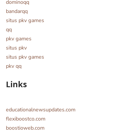
dominoqq
bandarqq
situs pkv games
qq
pkv games
situs pkv
situs pkv games
pkv qq
Links
educationalnewsupdates.com
flexiboostco.com
boostioweb.com