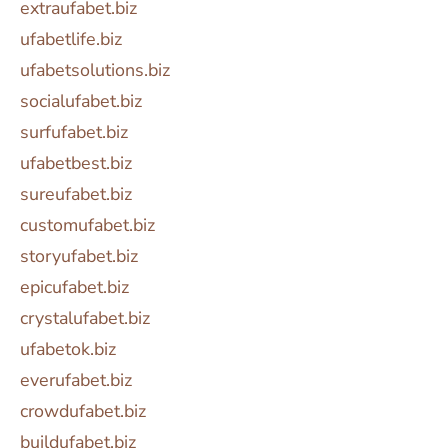
extraufabet.biz
ufabetlife.biz
ufabetsolutions.biz
socialufabet.biz
surfufabet.biz
ufabetbest.biz
sureufabet.biz
customufabet.biz
storyufabet.biz
epicufabet.biz
crystalufabet.biz
ufabetok.biz
everufabet.biz
crowdufabet.biz
buildufabet.biz