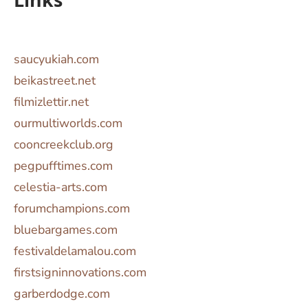
saucyukiah.com
beikastreet.net
filmizlettir.net
ourmultiworlds.com
cooncreekclub.org
pegpufftimes.com
celestia-arts.com
forumchampions.com
bluebargames.com
festivaldelamalou.com
firstsigninnovations.com
garberdodge.com