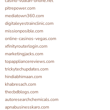
casino-vulkan-online.net
pitrepower.com
mediatown360.com
digitaleyestrainclinic.com
missionposible.com
online-casinos-vegas.com
xfinityrouterlogin.com
marketingjacks.com
topappliancereviews.com
trickytechupdates.com
hindiabhimaan.com
khabresach.com
thecbdblogs.com
autoresearchchemicals.com
apnabusinesskaro.com