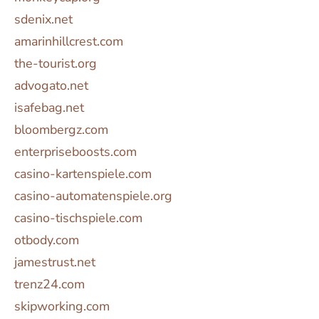
sdenix.net
amarinhillcrest.com
the-tourist.org
advogato.net
isafebag.net
bloombergz.com
enterpriseboosts.com
casino-kartenspiele.com
casino-automatenspiele.org
casino-tischspiele.com
otbody.com
jamestrust.net
trenz24.com
skipworking.com