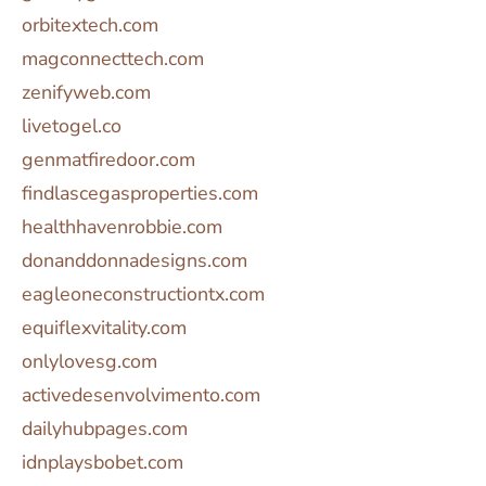
orbitextech.com
magconnecttech.com
zenifyweb.com
livetogel.co
genmatfiredoor.com
findlascegasproperties.com
healthhavenrobbie.com
donanddonnadesigns.com
eagleoneconstructiontx.com
equiflexvitality.com
onlylovesg.com
activedesenvolvimento.com
dailyhubpages.com
idnplaysbobet.com