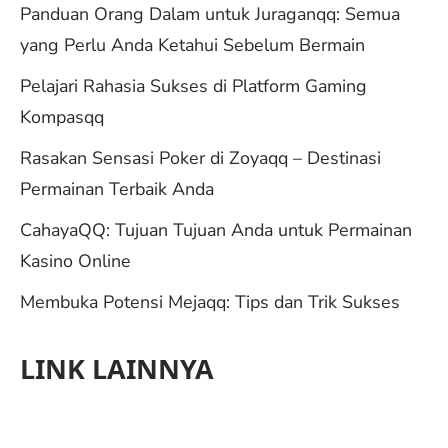
Panduan Orang Dalam untuk Juraganqq: Semua
yang Perlu Anda Ketahui Sebelum Bermain
Pelajari Rahasia Sukses di Platform Gaming
Kompasqq
Rasakan Sensasi Poker di Zoyaqq – Destinasi
Permainan Terbaik Anda
CahayaQQ: Tujuan Tujuan Anda untuk Permainan
Kasino Online
Membuka Potensi Mejaqq: Tips dan Trik Sukses
LINK LAINNYA