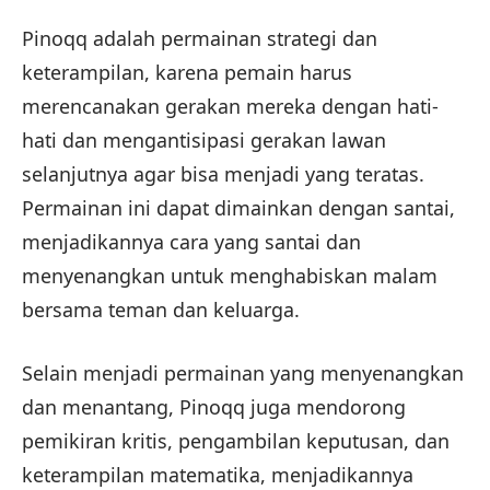
Pinoqq adalah permainan strategi dan
keterampilan, karena pemain harus
merencanakan gerakan mereka dengan hati-
hati dan mengantisipasi gerakan lawan
selanjutnya agar bisa menjadi yang teratas.
Permainan ini dapat dimainkan dengan santai,
menjadikannya cara yang santai dan
menyenangkan untuk menghabiskan malam
bersama teman dan keluarga.
Selain menjadi permainan yang menyenangkan
dan menantang, Pinoqq juga mendorong
pemikiran kritis, pengambilan keputusan, dan
keterampilan matematika, menjadikannya