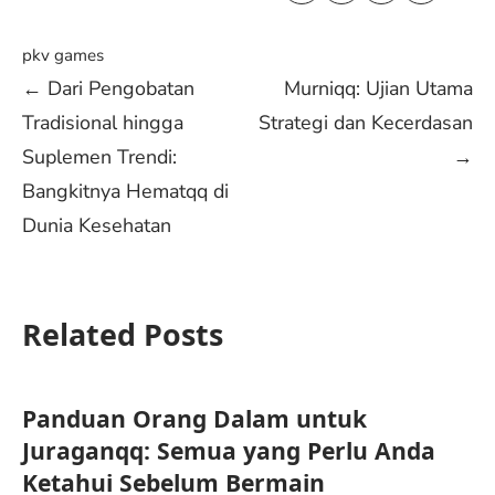
pkv games
Post
←
Dari Pengobatan
Murniqq: Ujian Utama
Tradisional hingga
Strategi dan Kecerdasan
navigation
Suplemen Trendi:
→
Bangkitnya Hematqq di
Dunia Kesehatan
Related Posts
Panduan Orang Dalam untuk
Juraganqq: Semua yang Perlu Anda
Ketahui Sebelum Bermain