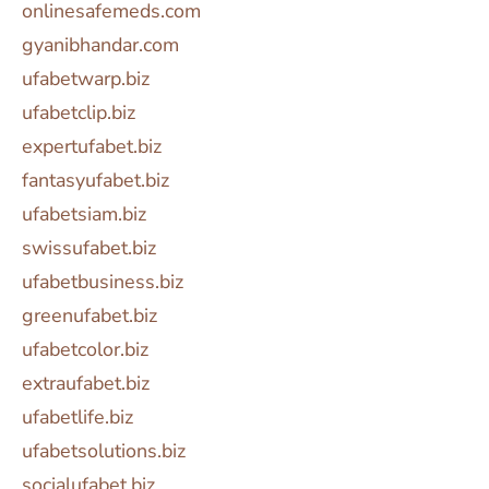
onlinesafemeds.com
gyanibhandar.com
ufabetwarp.biz
ufabetclip.biz
expertufabet.biz
fantasyufabet.biz
ufabetsiam.biz
swissufabet.biz
ufabetbusiness.biz
greenufabet.biz
ufabetcolor.biz
extraufabet.biz
ufabetlife.biz
ufabetsolutions.biz
socialufabet.biz