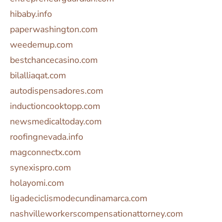
hibaby.info
paperwashington.com
weedemup.com
bestchancecasino.com
bilalliaqat.com
autodispensadores.com
inductioncooktopp.com
newsmedicaltoday.com
roofingnevada.info
magconnectx.com
synexispro.com
holayomi.com
ligadeciclismodecundinamarca.com
nashvilleworkerscompensationattorney.com