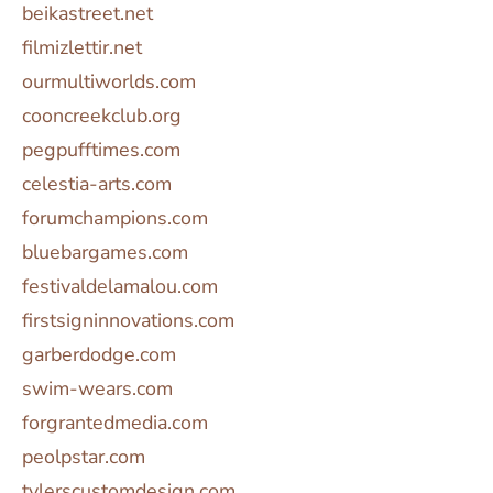
beikastreet.net
filmizlettir.net
ourmultiworlds.com
cooncreekclub.org
pegpufftimes.com
celestia-arts.com
forumchampions.com
bluebargames.com
festivaldelamalou.com
firstsigninnovations.com
garberdodge.com
swim-wears.com
forgrantedmedia.com
peolpstar.com
tylerscustomdesign.com