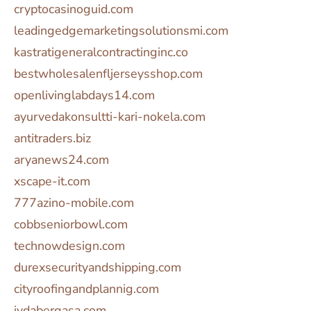
cryptocasinoguid.com
leadingedgemarketingsolutionsmi.com
kastratigeneralcontractinginc.co
bestwholesalenfljerseysshop.com
openlivinglabdays14.com
ayurvedakonsultti-kari-nokela.com
antitraders.biz
aryanews24.com
xscape-it.com
777azino-mobile.com
cobbseniorbowl.com
technowdesign.com
durexsecurityandshipping.com
cityroofingandplannig.com
ivdabergasa.com