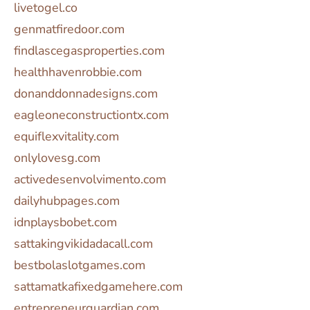
livetogel.co
genmatfiredoor.com
findlascegasproperties.com
healthhavenrobbie.com
donanddonnadesigns.com
eagleoneconstructiontx.com
equiflexvitality.com
onlylovesg.com
activedesenvolvimento.com
dailyhubpages.com
idnplaysbobet.com
sattakingvikidadacall.com
bestbolaslotgames.com
sattamatkafixedgamehere.com
entrepreneurguardian.com