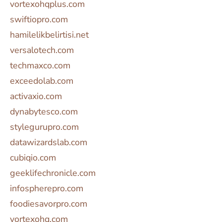
vortexohqplus.com
swiftiopro.com
hamilelikbelirtisi.net
versalotech.com
techmaxco.com
exceedolab.com
activaxio.com
dynabytesco.com
stylegurupro.com
datawizardslab.com
cubiqio.com
geeklifechronicle.com
infospherepro.com
foodiesavorpro.com
vortexohq.com