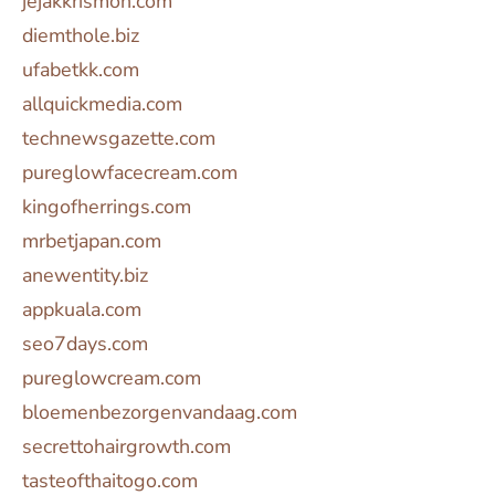
jejakkrismon.com
diemthole.biz
ufabetkk.com
allquickmedia.com
technewsgazette.com
pureglowfacecream.com
kingofherrings.com
mrbetjapan.com
anewentity.biz
appkuala.com
seo7days.com
pureglowcream.com
bloemenbezorgenvandaag.com
secrettohairgrowth.com
tasteofthaitogo.com