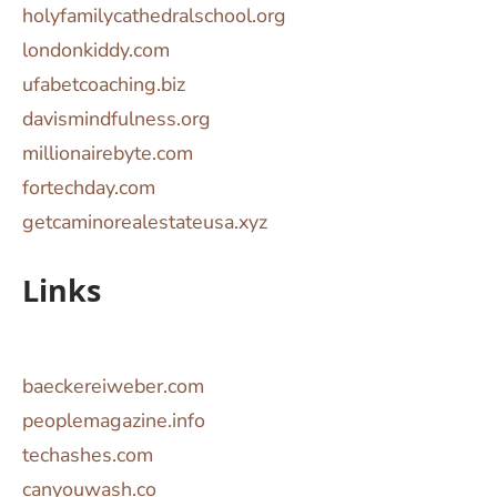
holyfamilycathedralschool.org
londonkiddy.com
ufabetcoaching.biz
davismindfulness.org
millionairebyte.com
fortechday.com
getcaminorealestateusa.xyz
Links
baeckereiweber.com
peoplemagazine.info
techashes.com
canyouwash.co