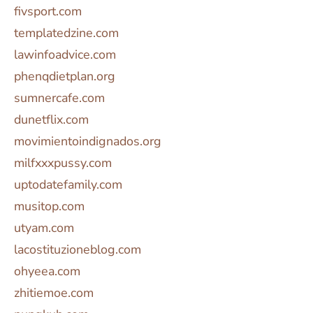
fivsport.com
templatedzine.com
lawinfoadvice.com
phenqdietplan.org
sumnercafe.com
dunetflix.com
movimientoindignados.org
milfxxxpussy.com
uptodatefamily.com
musitop.com
utyam.com
lacostituzioneblog.com
ohyeea.com
zhitiemoe.com