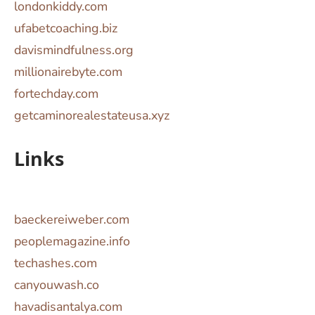
londonkiddy.com
ufabetcoaching.biz
davismindfulness.org
millionairebyte.com
fortechday.com
getcaminorealestateusa.xyz
Links
baeckereiweber.com
peoplemagazine.info
techashes.com
canyouwash.co
havadisantalya.com