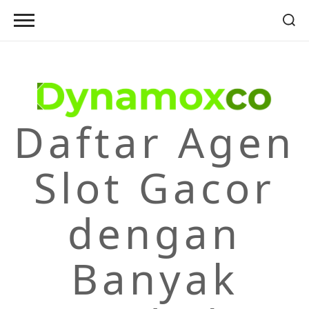
Skip
to
content
Daftar Agen
Slot Gacor
dengan
Banyak