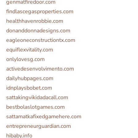
genmatfiredoor.com
findlascegasproperties.com
healthhavenrobbie.com
donanddonnadesigns.com
eagleoneconstructiontx.com
equiflexvitality.com
onlylovesg.com
activedesenvolvimento.com
dailyhubpages.com
idnplaysbobet.com
sattakingvikidadacall.com
bestbolaslotgames.com
sattamatkafixedgamehere.com
entrepreneurguardian.com
hibaby.info