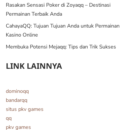
Rasakan Sensasi Poker di Zoyaqq – Destinasi
Permainan Terbaik Anda
CahayaQQ: Tujuan Tujuan Anda untuk Permainan
Kasino Online
Membuka Potensi Mejaqq: Tips dan Trik Sukses
LINK LAINNYA
dominoqq
bandarqq
situs pkv games
qq
pkv games