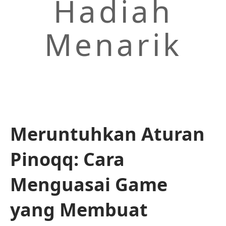
Hadiah
Menarik
Meruntuhkan Aturan
Pinoqq: Cara
Menguasai Game
yang Membuat