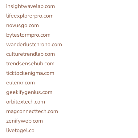
insightwavelab.com
lifeexplorerpro.com
novusgo.com
bytestormpro.com
wanderlustchrono.com
culturetrendlab.com
trendsensehub.com
ticktockenigma.com
eulerxr.com
geekifygenius.com
orbitextech.com
magconnecttech.com
zenifyweb.com
livetogel.co