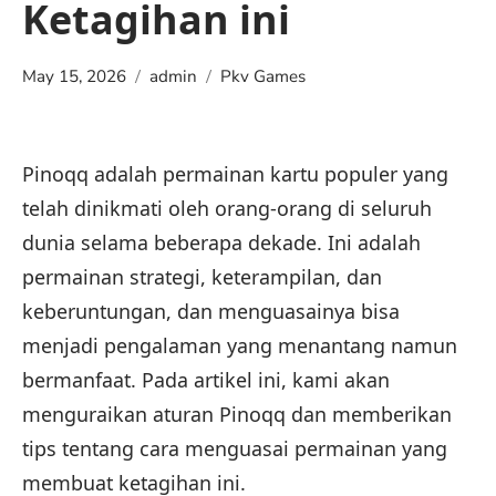
Ketagihan ini
May 15, 2026
admin
Pkv Games
Pinoqq adalah permainan kartu populer yang
telah dinikmati oleh orang-orang di seluruh
dunia selama beberapa dekade. Ini adalah
permainan strategi, keterampilan, dan
keberuntungan, dan menguasainya bisa
menjadi pengalaman yang menantang namun
bermanfaat. Pada artikel ini, kami akan
menguraikan aturan Pinoqq dan memberikan
tips tentang cara menguasai permainan yang
membuat ketagihan ini.