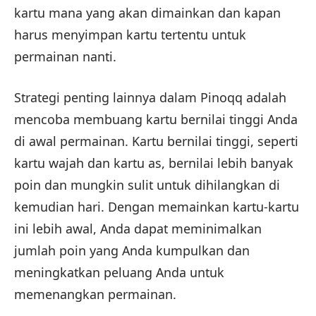
kartu mana yang akan dimainkan dan kapan
harus menyimpan kartu tertentu untuk
permainan nanti.
Strategi penting lainnya dalam Pinoqq adalah
mencoba membuang kartu bernilai tinggi Anda
di awal permainan. Kartu bernilai tinggi, seperti
kartu wajah dan kartu as, bernilai lebih banyak
poin dan mungkin sulit untuk dihilangkan di
kemudian hari. Dengan memainkan kartu-kartu
ini lebih awal, Anda dapat meminimalkan
jumlah poin yang Anda kumpulkan dan
meningkatkan peluang Anda untuk
memenangkan permainan.