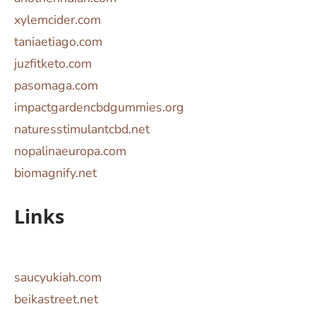
xylemcider.com
taniaetiago.com
juzfitketo.com
pasomaga.com
impactgardencbdgummies.org
naturesstimulantcbd.net
nopalinaeuropa.com
biomagnify.net
Links
saucyukiah.com
beikastreet.net