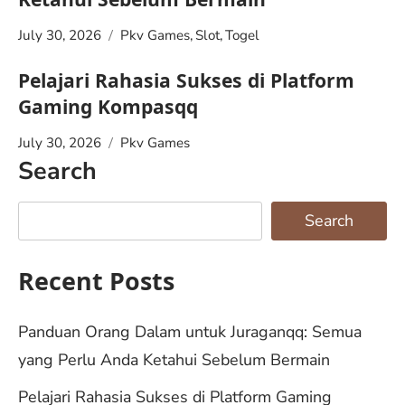
July 30, 2026
Pkv Games
,
Slot
,
Togel
Pelajari Rahasia Sukses di Platform
Gaming Kompasqq
July 30, 2026
Pkv Games
Search
Search
Recent Posts
Panduan Orang Dalam untuk Juraganqq: Semua
yang Perlu Anda Ketahui Sebelum Bermain
Pelajari Rahasia Sukses di Platform Gaming