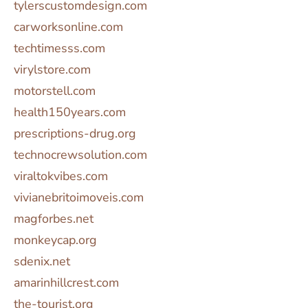
tylerscustomdesign.com
carworksonline.com
techtimesss.com
virylstore.com
motorstell.com
health150years.com
prescriptions-drug.org
technocrewsolution.com
viraltokvibes.com
vivianebritoimoveis.com
magforbes.net
monkeycap.org
sdenix.net
amarinhillcrest.com
the-tourist.org