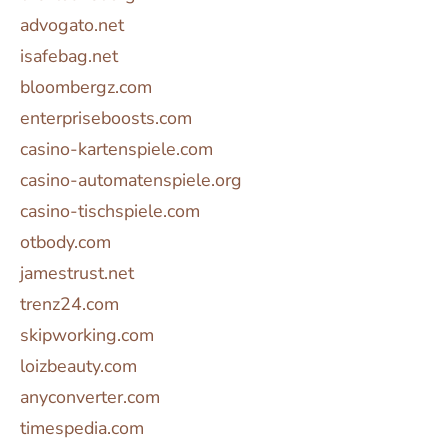
advogato.net
isafebag.net
bloombergz.com
enterpriseboosts.com
casino-kartenspiele.com
casino-automatenspiele.org
casino-tischspiele.com
otbody.com
jamestrust.net
trenz24.com
skipworking.com
loizbeauty.com
anyconverter.com
timespedia.com