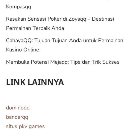
Kompasqq
Rasakan Sensasi Poker di Zoyaqq – Destinasi
Permainan Terbaik Anda
CahayaQQ: Tujuan Tujuan Anda untuk Permainan
Kasino Online
Membuka Potensi Mejaqq: Tips dan Trik Sukses
LINK LAINNYA
dominoqq
bandarqq
situs pkv games