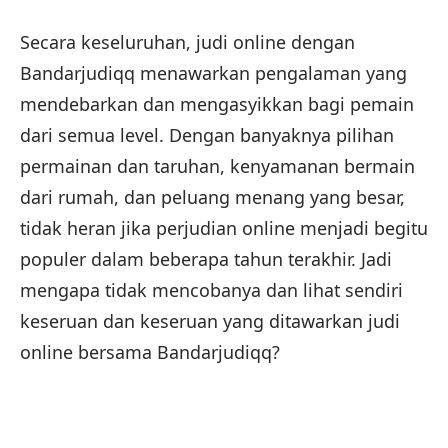
Secara keseluruhan, judi online dengan
Bandarjudiqq menawarkan pengalaman yang
mendebarkan dan mengasyikkan bagi pemain
dari semua level. Dengan banyaknya pilihan
permainan dan taruhan, kenyamanan bermain
dari rumah, dan peluang menang yang besar,
tidak heran jika perjudian online menjadi begitu
populer dalam beberapa tahun terakhir. Jadi
mengapa tidak mencobanya dan lihat sendiri
keseruan dan keseruan yang ditawarkan judi
online bersama Bandarjudiqq?