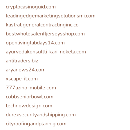
cryptocasinoguid.com
leadingedgemarketingsolutionsmi.com
kastratigeneralcontractinginc.co
bestwholesalenfljerseysshop.com
openlivinglabdays14.com
ayurvedakonsultti-kari-nokela.com
antitraders.biz
aryanews24.com
xscape-it.com
777azino-mobile.com
cobbseniorbowl.com
technowdesign.com
durexsecurityandshipping.com
cityroofingandplannig.com