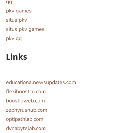
qq
pkv games
situs pkv
situs pkv games
pkv qq
Links
educationalnewsupdates.com
flexiboostco.com
boostioweb.com
zephyrushub.com
optipathlab.com
dynabytelab.com