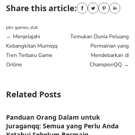
Share this article:
pkv games
,
slot
Post
←
Menjelajahi
Temukan Dunia Peluang
Kebangkitan Murniqq:
Permainan yang
navigation
Tren Terbaru Game
Mendebarkan di
Online
ChampionQQ
→
Related Posts
Panduan Orang Dalam untuk
Juraganqq: Semua yang Perlu Anda
Ketahui Sebelum Bermain