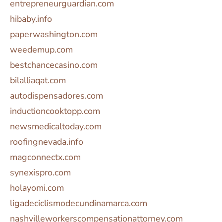
entrepreneurguardian.com
hibaby.info
paperwashington.com
weedemup.com
bestchancecasino.com
bilalliaqat.com
autodispensadores.com
inductioncooktopp.com
newsmedicaltoday.com
roofingnevada.info
magconnectx.com
synexispro.com
holayomi.com
ligadeciclismodecundinamarca.com
nashvilleworkerscompensationattorney.com