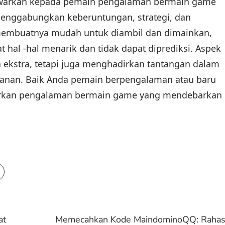
warkan kepada pemain pengalaman bermain game
nggabungkan keberuntungan, strategi, dan
membuatnya mudah untuk diambil dan dimainkan,
al -hal menarik dan tidak dapat diprediksi. Aspek
ekstra, tetapi juga menghadirkan tantangan dalam
anan. Baik Anda pemain berpengalaman atau baru
rkan pengalaman bermain game yang mendebarkan
at
Memecahkan Kode MaindominoQQ: Rahas