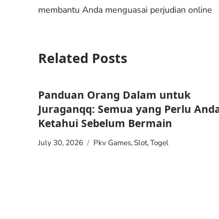
membantu Anda menguasai perjudian online
navigation
Related Posts
Panduan Orang Dalam untuk
Juraganqq: Semua yang Perlu And
Ketahui Sebelum Bermain
July 30, 2026
Pkv Games
,
Slot
,
Togel