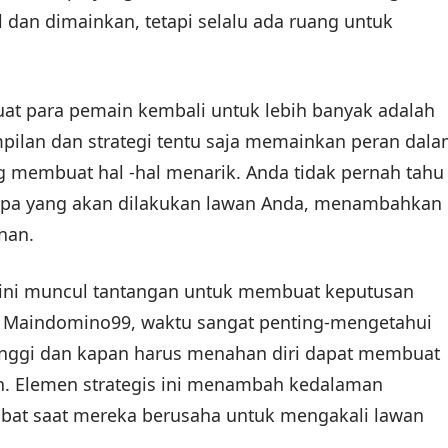
dan dimainkan, tetapi selalu ada ruang untuk
at para pemain kembali untuk lebih banyak adalah
ilan dan strategi tentu saja memainkan peran dal
g membuat hal -hal menarik. Anda tidak pernah tahu
apa yang akan dilakukan lawan Anda, menambahkan
nan.
 ini muncul tantangan untuk membuat keputusan
Di Maindomino99, waktu sangat penting-mengetahui
inggi dan kapan harus menahan diri dapat membuat
. Elemen strategis ini menambah kedalaman
bat saat mereka berusaha untuk mengakali lawan