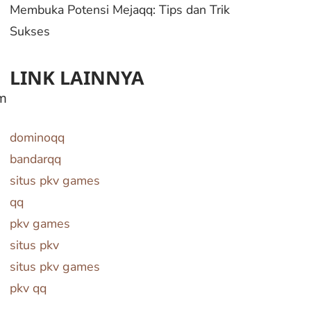
Membuka Potensi Mejaqq: Tips dan Trik
Sukses
LINK LAINNYA
am
dominoqq
bandarqq
situs pkv games
qq
pkv games
situs pkv
situs pkv games
pkv qq