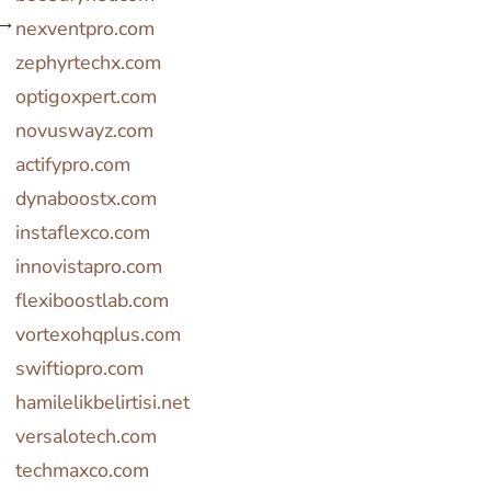
→
nexventpro.com
zephyrtechx.com
optigoxpert.com
novuswayz.com
actifypro.com
dynaboostx.com
instaflexco.com
innovistapro.com
flexiboostlab.com
vortexohqplus.com
swiftiopro.com
hamilelikbelirtisi.net
versalotech.com
techmaxco.com