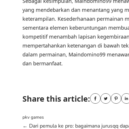
Sebagai kesimpulan, Maindomino99 mena
yang mendebarkan dan menantang yang me
keterampilan. Kesederhanaan permainan 
sementara elemen keberuntungan membuat h
kompetitif menambah lapisan kegembiraan 
mempertahankan ketenangan di bawah tek
dalam permainan, Maindomino99 menawa
dan bermanfaat.
Share this article:
pkv games
Post
←
Dari pemula ke pro: bagaimana jurusqq dap