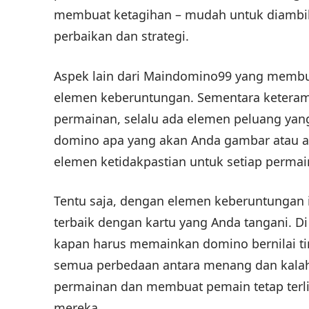
membuat ketagihan – mudah untuk diambil 
perbaikan dan strategi.
Aspek lain dari Maindomino99 yang membu
elemen keberuntungan. Sementara keteramp
permainan, selalu ada elemen peluang yan
domino apa yang akan Anda gambar atau 
elemen ketidakpastian untuk setiap permai
Tentu saja, dengan elemen keberuntungan
terbaik dengan kartu yang Anda tangani. 
kapan harus memainkan domino bernilai t
semua perbedaan antara menang dan kalah
permainan dan membuat pemain tetap terli
mereka.