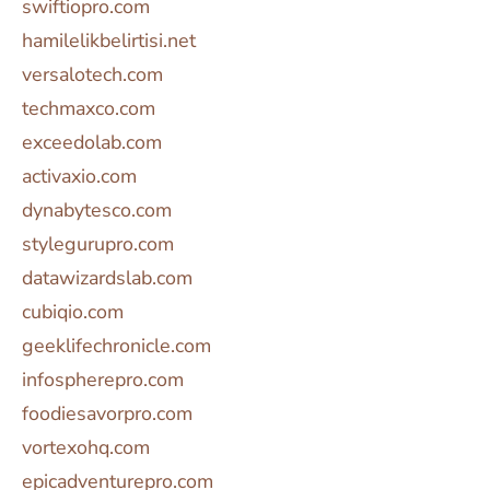
swiftiopro.com
hamilelikbelirtisi.net
versalotech.com
techmaxco.com
exceedolab.com
activaxio.com
dynabytesco.com
stylegurupro.com
datawizardslab.com
cubiqio.com
geeklifechronicle.com
infospherepro.com
foodiesavorpro.com
vortexohq.com
epicadventurepro.com