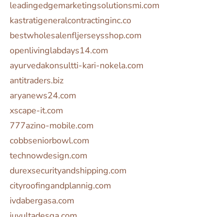
leadingedgemarketingsolutionsmi.com
kastratigeneralcontractinginc.co
bestwholesalenfljerseysshop.com
openlivinglabdays14.com
ayurvedakonsultti-kari-nokela.com
antitraders.biz
aryanews24.com
xscape-it.com
777azino-mobile.com
cobbseniorbowl.com
technowdesign.com
durexsecurityandshipping.com
cityroofingandplannig.com
ivdabergasa.com
juyultadesga.com