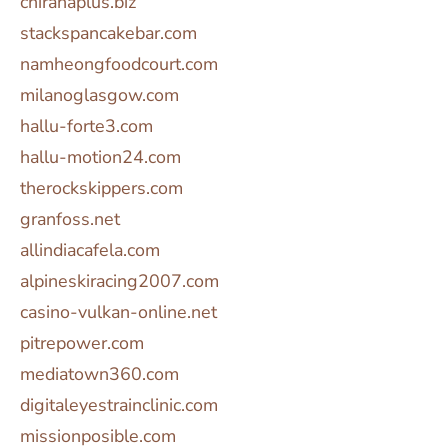
chiranaplus.biz
stackspancakebar.com
namheongfoodcourt.com
milanoglasgow.com
hallu-forte3.com
hallu-motion24.com
therockskippers.com
granfoss.net
allindiacafela.com
alpineskiracing2007.com
casino-vulkan-online.net
pitrepower.com
mediatown360.com
digitaleyestrainclinic.com
missionposible.com