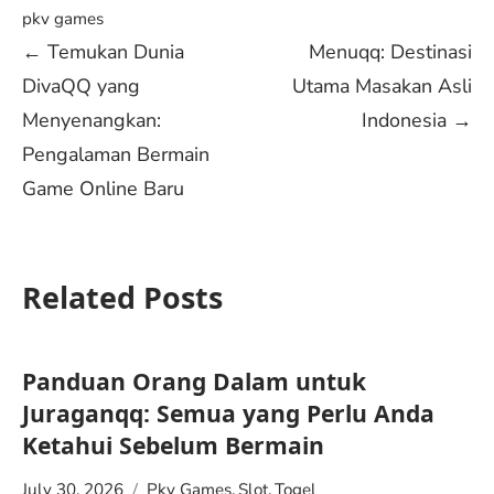
pkv games
Post
←
Temukan Dunia
Menuqq: Destinasi
DivaQQ yang
Utama Masakan Asli
navigation
Menyenangkan:
Indonesia
→
Pengalaman Bermain
Game Online Baru
Related Posts
Panduan Orang Dalam untuk
Juraganqq: Semua yang Perlu Anda
Ketahui Sebelum Bermain
July 30, 2026
Pkv Games
,
Slot
,
Togel