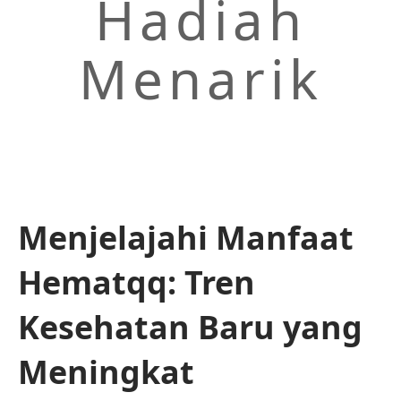
Hadiah
Menarik
Menjelajahi Manfaat
Hematqq: Tren
Kesehatan Baru yang
Meningkat