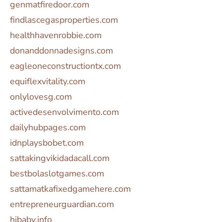
genmatfiredoor.com
findlascegasproperties.com
healthhavenrobbie.com
donanddonnadesigns.com
eagleoneconstructiontx.com
equiflexvitality.com
onlylovesg.com
activedesenvolvimento.com
dailyhubpages.com
idnplaysbobet.com
sattakingvikidadacall.com
bestbolaslotgames.com
sattamatkafixedgamehere.com
entrepreneurguardian.com
hibaby.info