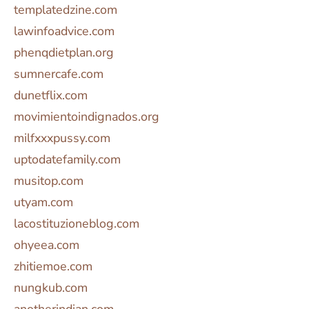
templatedzine.com
lawinfoadvice.com
phenqdietplan.org
sumnercafe.com
dunetflix.com
movimientoindignados.org
milfxxxpussy.com
uptodatefamily.com
musitop.com
utyam.com
lacostituzioneblog.com
ohyeea.com
zhitiemoe.com
nungkub.com