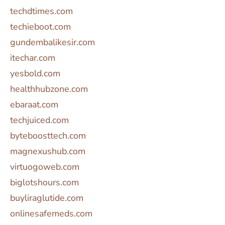
techdtimes.com
techieboot.com
gundembalikesir.com
itechar.com
yesbold.com
healthhubzone.com
ebaraat.com
techjuiced.com
byteboosttech.com
magnexushub.com
virtuogoweb.com
biglotshours.com
buyliraglutide.com
onlinesafemeds.com