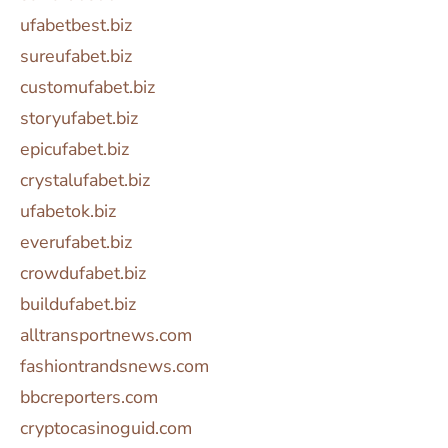
ufabetbest.biz
sureufabet.biz
customufabet.biz
storyufabet.biz
epicufabet.biz
crystalufabet.biz
ufabetok.biz
everufabet.biz
crowdufabet.biz
buildufabet.biz
alltransportnews.com
fashiontrandsnews.com
bbcreporters.com
cryptocasinoguid.com