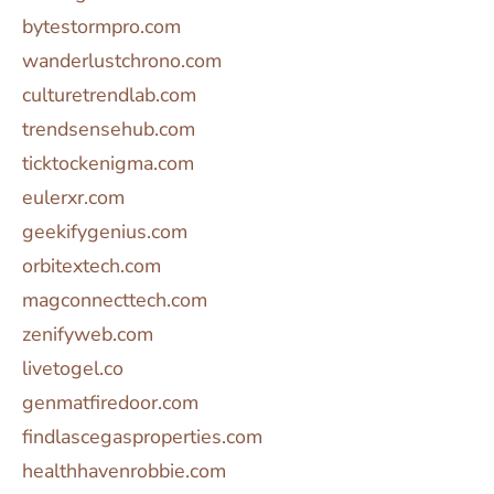
bytestormpro.com
wanderlustchrono.com
culturetrendlab.com
trendsensehub.com
ticktockenigma.com
eulerxr.com
geekifygenius.com
orbitextech.com
magconnecttech.com
zenifyweb.com
livetogel.co
genmatfiredoor.com
findlascegasproperties.com
healthhavenrobbie.com