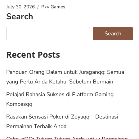
July 30, 2026
Pkv Games
Search
Search
Recent Posts
Panduan Orang Dalam untuk Juraganqq: Semua
yang Perlu Anda Ketahui Sebelum Bermain
Pelajari Rahasia Sukses di Platform Gaming
Kompasqq
Rasakan Sensasi Poker di Zoyaqq – Destinasi
Permainan Terbaik Anda
CahayaQQ: Tujuan Tujuan Anda untuk Permainan