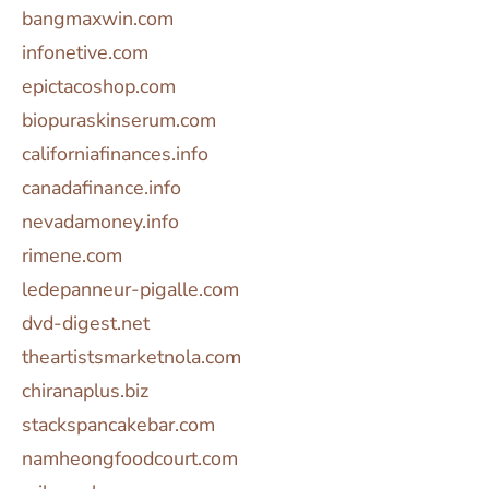
bangmaxwin.com
infonetive.com
epictacoshop.com
biopuraskinserum.com
californiafinances.info
canadafinance.info
nevadamoney.info
rimene.com
ledepanneur-pigalle.com
dvd-digest.net
theartistsmarketnola.com
chiranaplus.biz
stackspancakebar.com
namheongfoodcourt.com