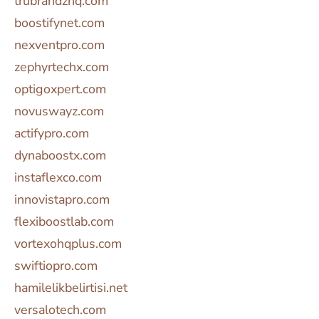
trubrandzhq.com
boostifynet.com
nexventpro.com
zephyrtechx.com
optigoxpert.com
novuswayz.com
actifypro.com
dynaboostx.com
instaflexco.com
innovistapro.com
flexiboostlab.com
vortexohqplus.com
swiftiopro.com
hamilelikbelirtisi.net
versalotech.com