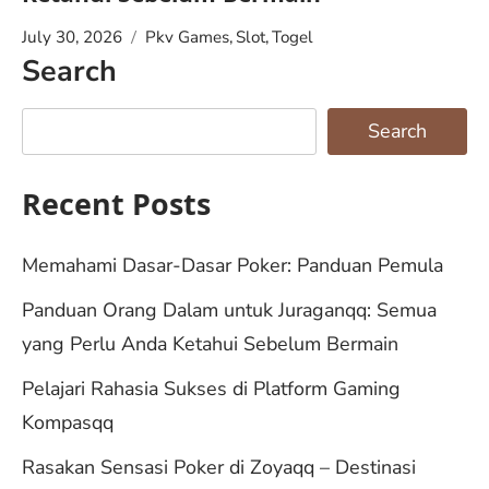
July 30, 2026
Pkv Games
,
Slot
,
Togel
Search
Search
Recent Posts
Memahami Dasar-Dasar Poker: Panduan Pemula
Panduan Orang Dalam untuk Juraganqq: Semua
yang Perlu Anda Ketahui Sebelum Bermain
Pelajari Rahasia Sukses di Platform Gaming
Kompasqq
Rasakan Sensasi Poker di Zoyaqq – Destinasi