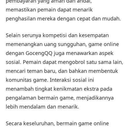
pembayaran yang aman dan andal,
memastikan pemain dapat menarik
penghasilan mereka dengan cepat dan mudah.
Selain serunya kompetisi dan kesempatan
memenangkan uang sungguhan, game online
dengan GocengQQ juga menawarkan aspek
sosial. Pemain dapat mengobrol satu sama lain,
mencari teman baru, dan bahkan membentuk
komunitas game. Interaksi sosial ini
menambah tingkat kenikmatan ekstra pada
pengalaman bermain game, menjadikannya
lebih mendalam dan menarik.
Secara keseluruhan, bermain game online