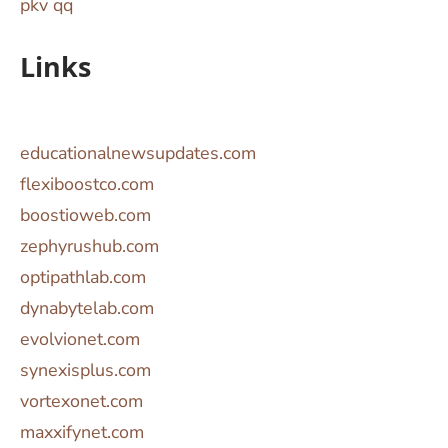
pkv qq
Links
educationalnewsupdates.com
flexiboostco.com
boostioweb.com
zephyrushub.com
optipathlab.com
dynabytelab.com
evolvionet.com
synexisplus.com
vortexonet.com
maxxifynet.com