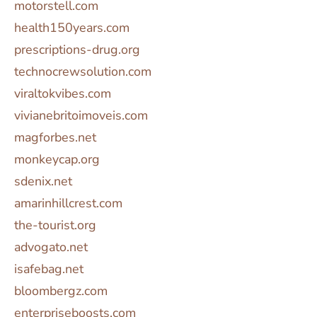
motorstell.com
health150years.com
prescriptions-drug.org
technocrewsolution.com
viraltokvibes.com
vivianebritoimoveis.com
magforbes.net
monkeycap.org
sdenix.net
amarinhillcrest.com
the-tourist.org
advogato.net
isafebag.net
bloombergz.com
enterpriseboosts.com