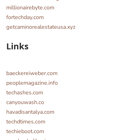
millionairebyte.com
fortechday.com
getcaminorealestateusa.xyz
Links
baeckereiweber.com
peoplemagazine.info
techashes.com
canyouwash.co
havadisantalya.com
techdtimes.com
techieboot.com