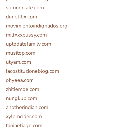
sumnercafe.com
dunetflix.com
movimientoindignados.org
milfxxxpussy.com
uptodatefamily.com
musitop.com
utyam.com
lacostituzioneblog.com
ohyeea.com
zhitiemoe.com
nungkub.com
anotherindian.com
xylemcider.com
taniaetiago.com