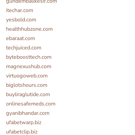
gundembalikesir.com
itechar.com
yesbold.com
healthhubzone.com
ebaraat.com
techjuiced.com
byteboosttech.com
magnexushub.com
virtuogoweb.com
biglotshours.com
buyliraglutide.com
onlinesafemeds.com
gyanibhandar.com
ufabetwarp.biz
ufabetclip.biz