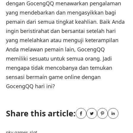
dengan GocengQQ menawarkan pengalaman
yang mendebarkan dan mengasyikkan bagi
pemain dari semua tingkat keahlian. Baik Anda
ingin beristirahat dan bersantai setelah hari
yang melelahkan atau menguji keterampilan
Anda melawan pemain lain, GocengQQ
memiliki sesuatu untuk semua orang. Jadi
mengapa tidak mencobanya dan temukan
sensasi bermain game online dengan
GocengQQ hari ini?
Share this article:
pkv games
,
slot