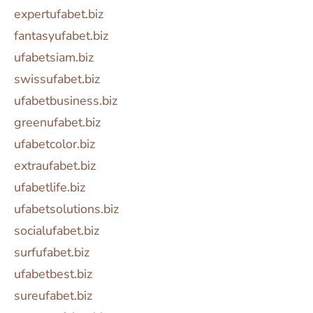
expertufabet.biz
fantasyufabet.biz
ufabetsiam.biz
swissufabet.biz
ufabetbusiness.biz
greenufabet.biz
ufabetcolor.biz
extraufabet.biz
ufabetlife.biz
ufabetsolutions.biz
socialufabet.biz
surfufabet.biz
ufabetbest.biz
sureufabet.biz