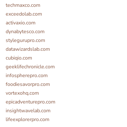
techmaxco.com
exceedolab.com
activaxio.com
dynabytesco.com
stylegurupro.com
datawizardslab.com
cubiqio.com
geeklifechronicle.com
infospherepro.com
foodiesavorpro.com
vortexohq.com
epicadventurepro.com
insightwavelab.com
lifeexplorerpro.com