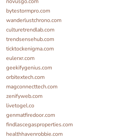
novusgo.com
bytestormpro.com
wanderlustchrono.com
culturetrendlab.com
trendsensehub.com
ticktockenigma.com
eulerxr.com
geekifygenius.com
orbitextech.com
magconnecttech.com
zenifyweb.com
livetogel.co
genmatfiredoor.com
findlascegasproperties.com
healthhavenrobbie.com