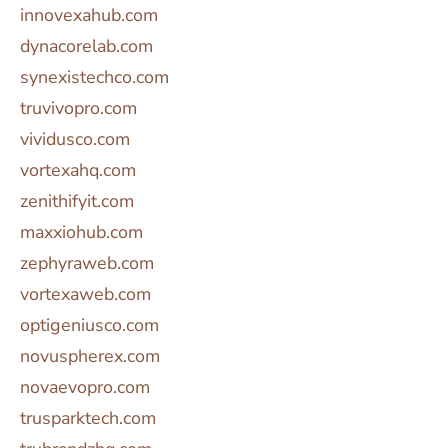
innovexahub.com
dynacorelab.com
synexistechco.com
truvivopro.com
vividusco.com
vortexahq.com
zenithifyit.com
maxxiohub.com
zephyraweb.com
vortexaweb.com
optigeniusco.com
novuspherex.com
novaevopro.com
trusparktech.com