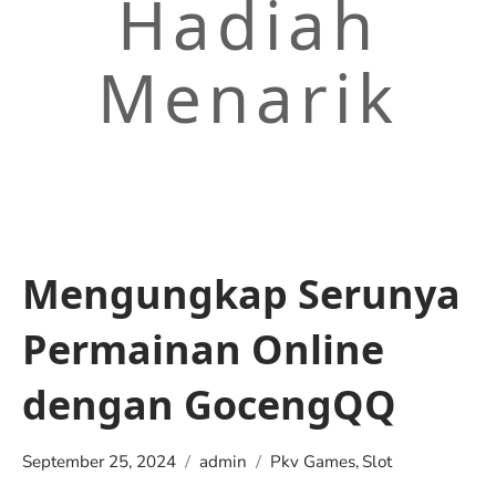
Hadiah
Menarik
Mengungkap Serunya
Permainan Online
dengan GocengQQ
September 25, 2024
admin
Pkv Games
,
Slot