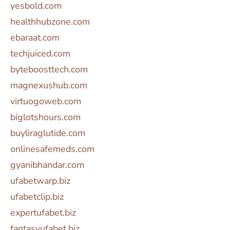
yesbold.com
healthhubzone.com
ebaraat.com
techjuiced.com
byteboosttech.com
magnexushub.com
virtuogoweb.com
biglotshours.com
buyliraglutide.com
onlinesafemeds.com
gyanibhandar.com
ufabetwarp.biz
ufabetclip.biz
expertufabet.biz
fantasyufabet.biz