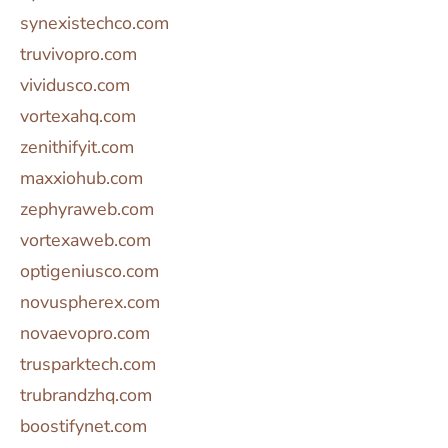
synexistechco.com
truvivopro.com
vividusco.com
vortexahq.com
zenithifyit.com
maxxiohub.com
zephyraweb.com
vortexaweb.com
optigeniusco.com
novuspherex.com
novaevopro.com
trusparktech.com
trubrandzhq.com
boostifynet.com