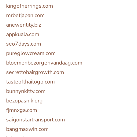
kingofherrings.com
mrbetjapan.com
anewentity.biz
appkuala.com
seo7days.com
pureglowcream.com
bloemenbezorgenvandaag.com
secrettohairgrowth.com
tasteofthaitogo.com
bunnynkitty.com
bezopasnik.org
fjmnxga.com
saigonstartransport.com
bangmaxwin.com