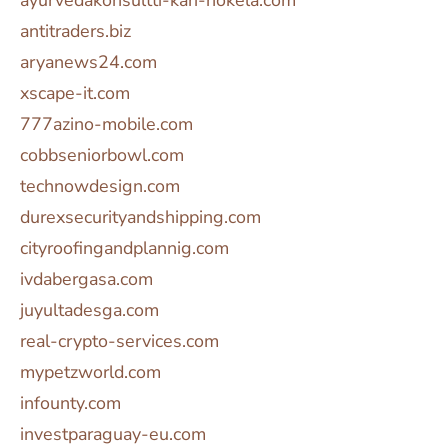
ayurvedakonsultti-kari-nokela.com
antitraders.biz
aryanews24.com
xscape-it.com
777azino-mobile.com
cobbseniorbowl.com
technowdesign.com
durexsecurityandshipping.com
cityroofingandplannig.com
ivdabergasa.com
juyultadesga.com
real-crypto-services.com
mypetzworld.com
infounty.com
investparaguay-eu.com