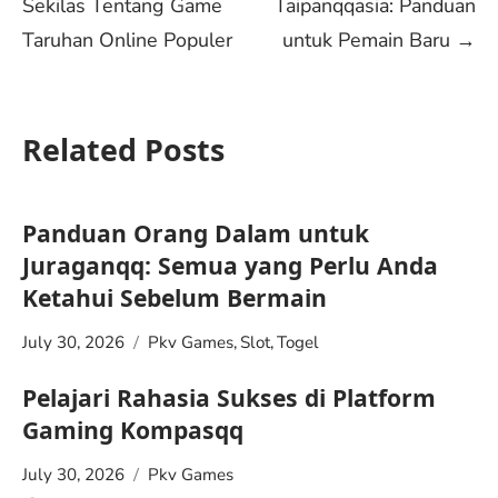
Sekilas Tentang Game
Taipanqqasia: Panduan
navigation
Taruhan Online Populer
untuk Pemain Baru
→
Related Posts
Panduan Orang Dalam untuk
Juraganqq: Semua yang Perlu Anda
Ketahui Sebelum Bermain
July 30, 2026
Pkv Games
,
Slot
,
Togel
Pelajari Rahasia Sukses di Platform
Gaming Kompasqq
July 30, 2026
Pkv Games