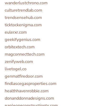
wanderlustchrono.com
culturetrendlab.com
trendsensehub.com
ticktockenigma.com
eulerxr.com
geekifygenius.com
orbitextech.com
magconnecttech.com
zenifyweb.com
livetogel.co
genmatfiredoor.com
findlascegasproperties.com
healthhavenrobbie.com
donanddonnadesigns.com
eagleoneconstructiontx.com