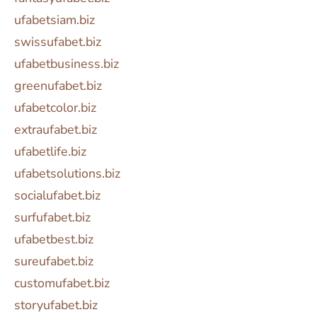
ufabetsiam.biz
swissufabet.biz
ufabetbusiness.biz
greenufabet.biz
ufabetcolor.biz
extraufabet.biz
ufabetlife.biz
ufabetsolutions.biz
socialufabet.biz
surfufabet.biz
ufabetbest.biz
sureufabet.biz
customufabet.biz
storyufabet.biz