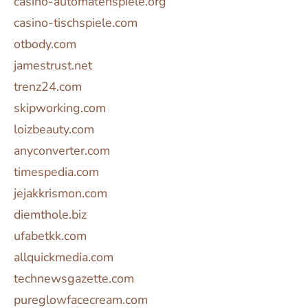
casino-automatenspiele.org
casino-tischspiele.com
otbody.com
jamestrust.net
trenz24.com
skipworking.com
loizbeauty.com
anyconverter.com
timespedia.com
jejakkrismon.com
diemthole.biz
ufabetkk.com
allquickmedia.com
technewsgazette.com
pureglowfacecream.com