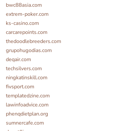
bwc88asia.com
extrem-poker.com
ks-casino.com
carcarepoints.com
thedoodlebreeders.com
grupohugodias.com
deqair.com
techsilvers.com
ningkatinskill.com
fivsport.com
templatedzine.com
lawinfoadvice.com
phenqdietplan.org
sumnercafe.com