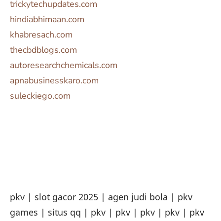
trickytechupdates.com
hindiabhimaan.com
khabresach.com
thecbdblogs.com
autoresearchchemicals.com
apnabusinesskaro.com
suleckiego.com
pkv
|
slot gacor 2025
|
agen judi bola
|
pkv
games
|
situs qq
|
pkv
|
pkv
|
pkv
|
pkv
|
pkv