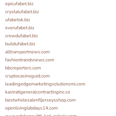
epicufabet.biz
crystalufabet.biz
ufabetok.biz
everufabet.biz
crowdufabet.biz
buildufabet.biz
alltransportnews.com
fashiontrandsnews.com
bbcreporters.com
cryptocasinoguid.com
leadingedgemarketingsolutionsmi.com
kastratigeneralcontractinginc.co
bestwholesalenfljerseysshop.com
openlivinglabdays14.com