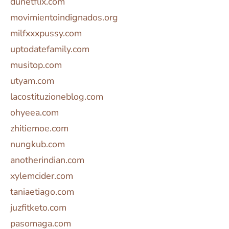
dunetflix.com
movimientoindignados.org
milfxxxpussy.com
uptodatefamily.com
musitop.com
utyam.com
lacostituzioneblog.com
ohyeea.com
zhitiemoe.com
nungkub.com
anotherindian.com
xylemcider.com
taniaetiago.com
juzfitketo.com
pasomaga.com