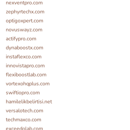
nexventpro.com
zephyrtechx.com
optigoxpert.com
novuswayz.com
actifypro.com
dynaboostx.com
instaflexco.com
innovistapro.com
flexiboostlab.com
vortexohqplus.com
swiftiopro.com
hamilelikbelirtisi.net
versalotech.com
techmaxco.com
exceedolab.com