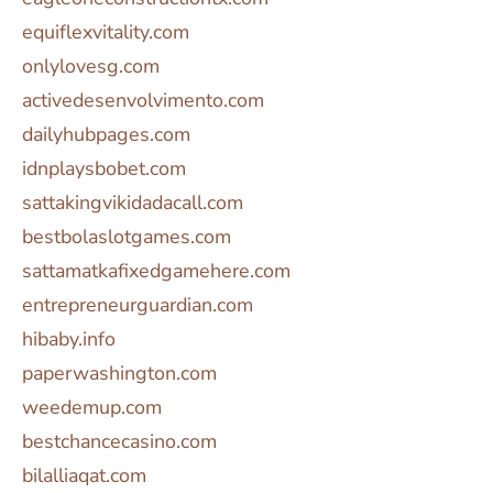
equiflexvitality.com
onlylovesg.com
activedesenvolvimento.com
dailyhubpages.com
idnplaysbobet.com
sattakingvikidadacall.com
bestbolaslotgames.com
sattamatkafixedgamehere.com
entrepreneurguardian.com
hibaby.info
paperwashington.com
weedemup.com
bestchancecasino.com
bilalliaqat.com