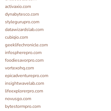
activaxio.com
dynabytesco.com
stylegurupro.com
datawizardslab.com
cubiqio.com
geeklifechronicle.com
infospherepro.com
foodiesavorpro.com
vortexohq.com
epicadventurepro.com
insightwavelab.com
lifeexplorerpro.com
novusgo.com
bytestormpro.com