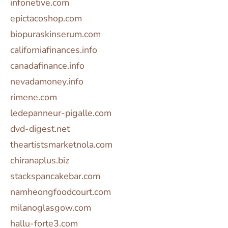
infonetive.com
epictacoshop.com
biopuraskinserum.com
californiafinances.info
canadafinance.info
nevadamoney.info
rimene.com
ledepanneur-pigalle.com
dvd-digest.net
theartistsmarketnola.com
chiranaplus.biz
stackspancakebar.com
namheongfoodcourt.com
milanoglasgow.com
hallu-forte3.com