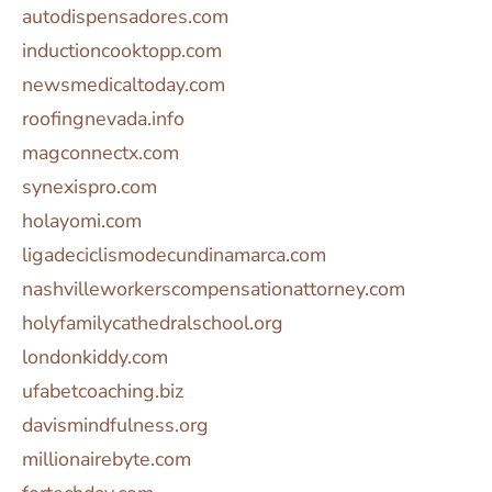
autodispensadores.com
inductioncooktopp.com
newsmedicaltoday.com
roofingnevada.info
magconnectx.com
synexispro.com
holayomi.com
ligadeciclismodecundinamarca.com
nashvilleworkerscompensationattorney.com
holyfamilycathedralschool.org
londonkiddy.com
ufabetcoaching.biz
davismindfulness.org
millionairebyte.com