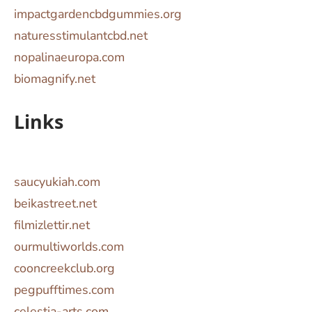
impactgardencbdgummies.org
naturesstimulantcbd.net
nopalinaeuropa.com
biomagnify.net
Links
saucyukiah.com
beikastreet.net
filmizlettir.net
ourmultiworlds.com
cooncreekclub.org
pegpufftimes.com
celestia-arts.com