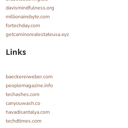
davismindfulness.org
millionairebyte.com
fortechday.com
getcaminorealestateusa.xyz
Links
baeckereiweber.com
peoplemagazine.info
techashes.com
canyouwash.co
havadisantalya.com
techdtimes.com