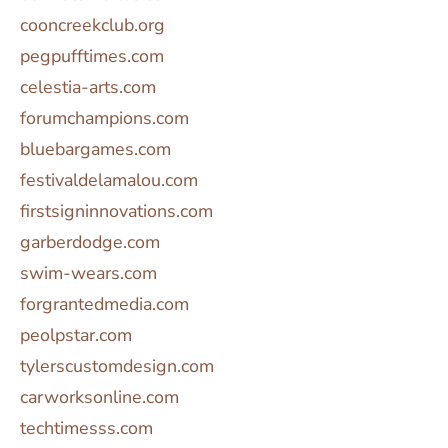
cooncreekclub.org
pegpufftimes.com
celestia-arts.com
forumchampions.com
bluebargames.com
festivaldelamalou.com
firstsigninnovations.com
garberdodge.com
swim-wears.com
forgrantedmedia.com
peolpstar.com
tylerscustomdesign.com
carworksonline.com
techtimesss.com