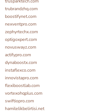
trusparktech.com
trubrandzhq.com
boostifynet.com
nexventpro.com
zephyrtechx.com
optigoxpert.com
novuswayz.com
actifypro.com
dynaboostx.com
instaflexco.com
innovistapro.com
flexiboostlab.com
vortexohqplus.com
swiftiopro.com
hamilelikbelirtisi.net