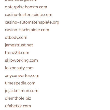
enterpriseboosts.com
casino-kartenspiele.com
casino-automatenspiele.org
casino-tischspiele.com
otbody.com
jamestrust.net
trenz24.com
skipworking.com
loizbeauty.com
anyconverter.com
timespedia.com
jejakkrismon.com
diemthole.biz
ufabetkk.com