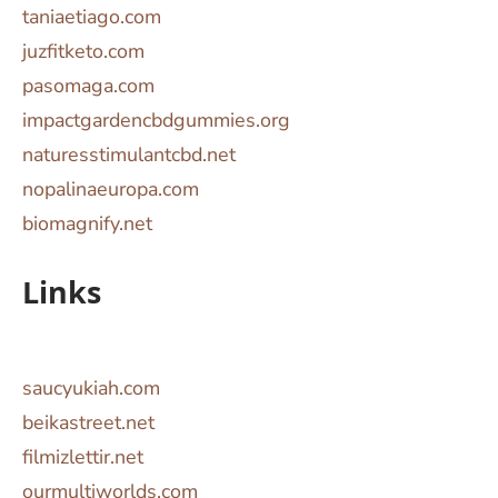
taniaetiago.com
juzfitketo.com
pasomaga.com
impactgardencbdgummies.org
naturesstimulantcbd.net
nopalinaeuropa.com
biomagnify.net
Links
saucyukiah.com
beikastreet.net
filmizlettir.net
ourmultiworlds.com