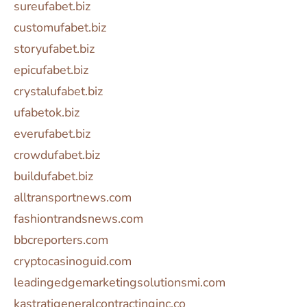
sureufabet.biz
customufabet.biz
storyufabet.biz
epicufabet.biz
crystalufabet.biz
ufabetok.biz
everufabet.biz
crowdufabet.biz
buildufabet.biz
alltransportnews.com
fashiontrandsnews.com
bbcreporters.com
cryptocasinoguid.com
leadingedgemarketingsolutionsmi.com
kastratigeneralcontractinginc.co