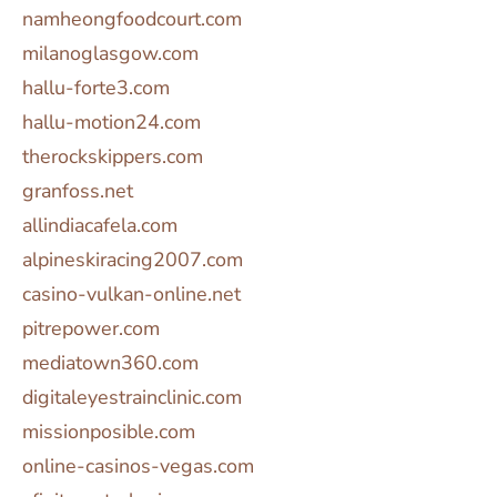
namheongfoodcourt.com
milanoglasgow.com
hallu-forte3.com
hallu-motion24.com
therockskippers.com
granfoss.net
allindiacafela.com
alpineskiracing2007.com
casino-vulkan-online.net
pitrepower.com
mediatown360.com
digitaleyestrainclinic.com
missionposible.com
online-casinos-vegas.com