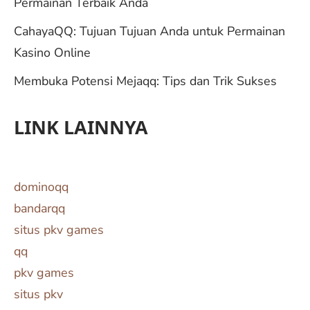
Permainan Terbaik Anda
CahayaQQ: Tujuan Tujuan Anda untuk Permainan
Kasino Online
Membuka Potensi Mejaqq: Tips dan Trik Sukses
LINK LAINNYA
dominoqq
bandarqq
situs pkv games
qq
pkv games
situs pkv