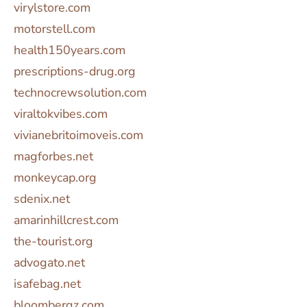
virylstore.com
motorstell.com
health150years.com
prescriptions-drug.org
technocrewsolution.com
viraltokvibes.com
vivianebritoimoveis.com
magforbes.net
monkeycap.org
sdenix.net
amarinhillcrest.com
the-tourist.org
advogato.net
isafebag.net
bloombergz.com