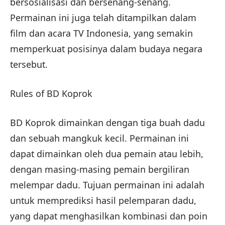
bersosialisasi dan bersenang-senang.
Permainan ini juga telah ditampilkan dalam
film dan acara TV Indonesia, yang semakin
memperkuat posisinya dalam budaya negara
tersebut.
Rules of BD Koprok
BD Koprok dimainkan dengan tiga buah dadu
dan sebuah mangkuk kecil. Permainan ini
dapat dimainkan oleh dua pemain atau lebih,
dengan masing-masing pemain bergiliran
melempar dadu. Tujuan permainan ini adalah
untuk memprediksi hasil pelemparan dadu,
yang dapat menghasilkan kombinasi dan poin