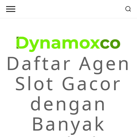
Skip
to
content
Daftar Agen
Slot Gacor
dengan
Banyak