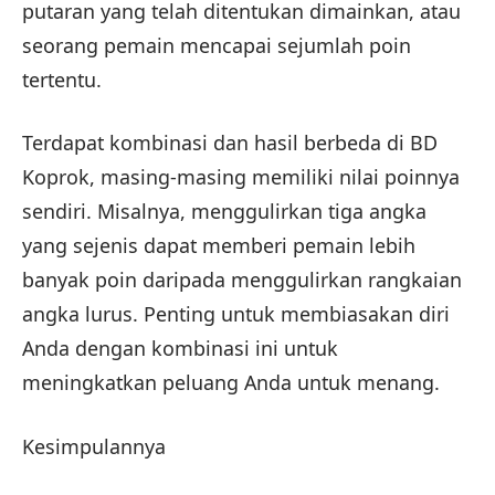
putaran yang telah ditentukan dimainkan, atau
seorang pemain mencapai sejumlah poin
tertentu.
Terdapat kombinasi dan hasil berbeda di BD
Koprok, masing-masing memiliki nilai poinnya
sendiri. Misalnya, menggulirkan tiga angka
yang sejenis dapat memberi pemain lebih
banyak poin daripada menggulirkan rangkaian
angka lurus. Penting untuk membiasakan diri
Anda dengan kombinasi ini untuk
meningkatkan peluang Anda untuk menang.
Kesimpulannya