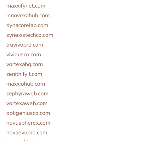
maxxifynet.com
innovexahub.com
dynacorelab.com
synexistechco.com
truvivopro.com
vividusco.com
vortexahq.com
zenithifyit.com
maxxiohub.com
zephyraweb.com
vortexaweb.com
optigeniusco.com
novuspherex.com
novaevopro.com