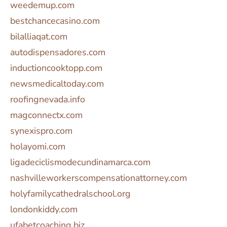
weedemup.com
bestchancecasino.com
bilalliaqat.com
autodispensadores.com
inductioncooktopp.com
newsmedicaltoday.com
roofingnevada.info
magconnectx.com
synexispro.com
holayomi.com
ligadeciclismodecundinamarca.com
nashvilleworkerscompensationattorney.com
holyfamilycathedralschool.org
londonkiddy.com
ufabetcoaching.biz