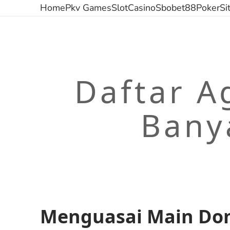
Skip
Home
Pkv Games
Slot
Casino
Sbobet88
Poker
Si
to
content
Daftar A
Bany
Menguasai Main Dom