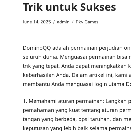
Trik untuk Sukses
June 14, 2025
admin
Pkv Games
DominoQQ adalah permainan perjudian onli
seluruh dunia. Menguasai permainan bisa 
trik yang tepat, Anda dapat meningkatkan
keberhasilan Anda. Dalam artikel ini, kam
membantu Anda menguasai login utama D
1. Memahami aturan permainan: Langkah 
pemahaman yang kuat tentang aturan perma
tangan yang berbeda, opsi taruhan, dan 
keputusan yang lebih baik selama permain