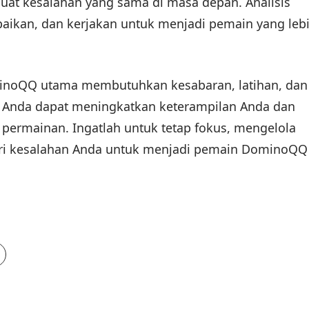
at kesalahan yang sama di masa depan. Analisis
rbaikan, dan kerjakan untuk menjadi pemain yang leb
minoQQ utama membutuhkan kesabaran, latihan, dan
ni, Anda dapat meningkatkan keterampilan Anda dan
permainan. Ingatlah untuk tetap fokus, mengelola
 dari kesalahan Anda untuk menjadi pemain DominoQQ