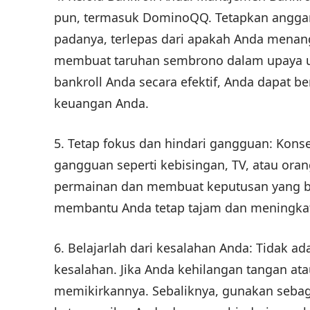
pun, termasuk DominoQQ. Tetapkan anggara
padanya, terlepas dari apakah Anda menang
membuat taruhan sembrono dalam upaya u
bankroll Anda secara efektif, Anda dapat 
keuangan Anda.
5. Tetap fokus dan hindari gangguan: Kons
gangguan seperti kebisingan, TV, atau oran
permainan dan membuat keputusan yang bija
membantu Anda tetap tajam dan meningkat
6. Belajarlah dari kesalahan Anda: Tidak
kesalahan. Jika Anda kehilangan tangan at
memikirkannya. Sebaliknya, gunakan seba