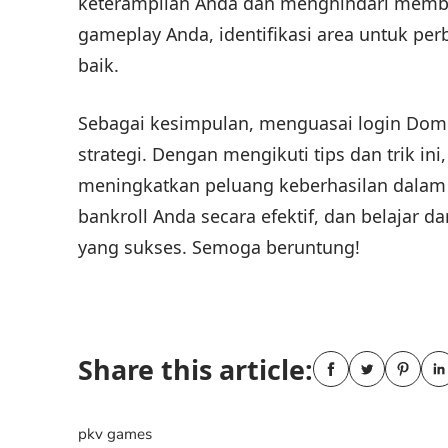
keterampilan Anda dan menghindari membu
gameplay Anda, identifikasi area untuk pe
baik.
Sebagai kesimpulan, menguasai login Do
strategi. Dengan mengikuti tips dan trik i
meningkatkan peluang keberhasilan dalam 
bankroll Anda secara efektif, dan belajar
yang sukses. Semoga beruntung!
Share this article:
pkv games