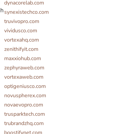
dynacorelab.com
ih
synexistechco.com
truvivopro.com
vividusco.com
vortexahq.com
zenithifyit.com
maxxiohub.com
zephyraweb.com
vortexaweb.com
optigeniusco.com
novuspherex.com
novaevopro.com
trusparktech.com
trubrandzhq.com
boostifynet.com