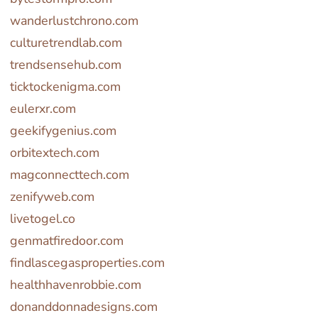
wanderlustchrono.com
culturetrendlab.com
trendsensehub.com
ticktockenigma.com
eulerxr.com
geekifygenius.com
orbitextech.com
magconnecttech.com
zenifyweb.com
livetogel.co
genmatfiredoor.com
findlascegasproperties.com
healthhavenrobbie.com
donanddonnadesigns.com