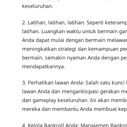
keseluruhan.
2. Latihan, latihan, latihan: Seperti ket
latihan. Luangkan waktu untuk bermain ga
Anda dapat mulai dengan bermain melawa
meningkatkan strategi dan kemampuan pe
bermain, semakin nyaman Anda dengan pe
mendapatkannya.
3. Perhatikan lawan Anda: Salah satu ku
lawan Anda dan mengantisipasi gerakan me
dan gameplay keseluruhan. Ini akan membe
mereka dan membantu Anda membuat keput
4. Kelola Bankroll Anda: Manajemen Bankro