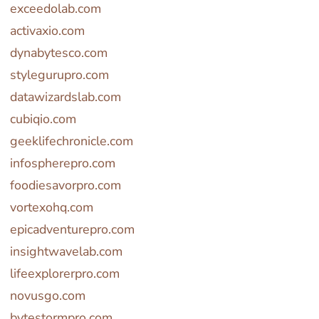
exceedolab.com
activaxio.com
dynabytesco.com
stylegurupro.com
datawizardslab.com
cubiqio.com
geeklifechronicle.com
infospherepro.com
foodiesavorpro.com
vortexohq.com
epicadventurepro.com
insightwavelab.com
lifeexplorerpro.com
novusgo.com
bytestormpro.com