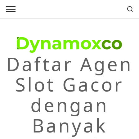
Skip
to
content
Daftar Agen
Slot Gacor
dengan
Banyak