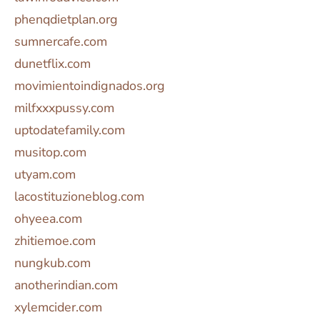
phenqdietplan.org
sumnercafe.com
dunetflix.com
movimientoindignados.org
milfxxxpussy.com
uptodatefamily.com
musitop.com
utyam.com
lacostituzioneblog.com
ohyeea.com
zhitiemoe.com
nungkub.com
anotherindian.com
xylemcider.com