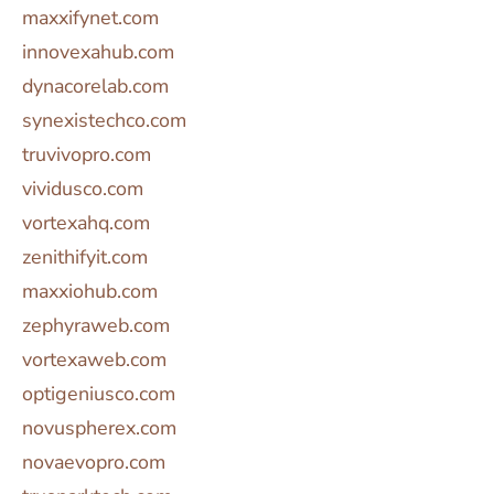
maxxifynet.com
innovexahub.com
dynacorelab.com
synexistechco.com
truvivopro.com
vividusco.com
vortexahq.com
zenithifyit.com
maxxiohub.com
zephyraweb.com
vortexaweb.com
optigeniusco.com
novuspherex.com
novaevopro.com