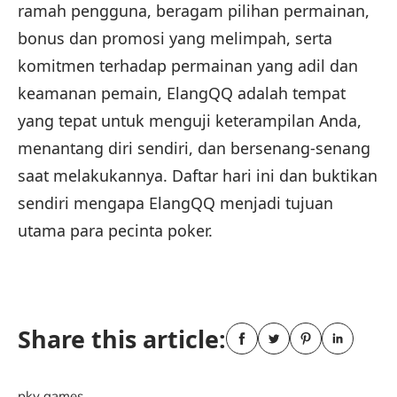
ramah pengguna, beragam pilihan permainan,
bonus dan promosi yang melimpah, serta
komitmen terhadap permainan yang adil dan
keamanan pemain, ElangQQ adalah tempat
yang tepat untuk menguji keterampilan Anda,
menantang diri sendiri, dan bersenang-senang
saat melakukannya. Daftar hari ini dan buktikan
sendiri mengapa ElangQQ menjadi tujuan
utama para pecinta poker.
Share this article:
pkv games