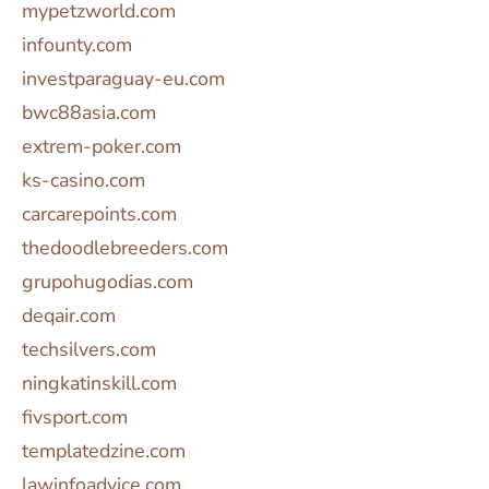
mypetzworld.com
infounty.com
investparaguay-eu.com
bwc88asia.com
extrem-poker.com
ks-casino.com
carcarepoints.com
thedoodlebreeders.com
grupohugodias.com
deqair.com
techsilvers.com
ningkatinskill.com
fivsport.com
templatedzine.com
lawinfoadvice.com