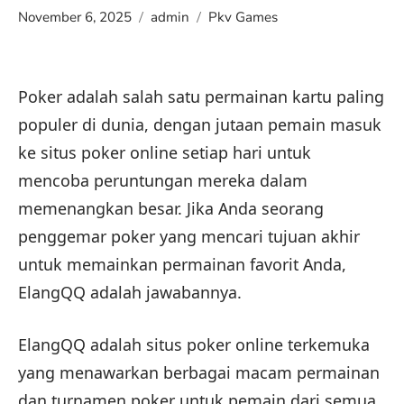
November 6, 2025
admin
Pkv Games
Poker adalah salah satu permainan kartu paling
populer di dunia, dengan jutaan pemain masuk
ke situs poker online setiap hari untuk
mencoba peruntungan mereka dalam
memenangkan besar. Jika Anda seorang
penggemar poker yang mencari tujuan akhir
untuk memainkan permainan favorit Anda,
ElangQQ adalah jawabannya.
ElangQQ adalah situs poker online terkemuka
yang menawarkan berbagai macam permainan
dan turnamen poker untuk pemain dari semua