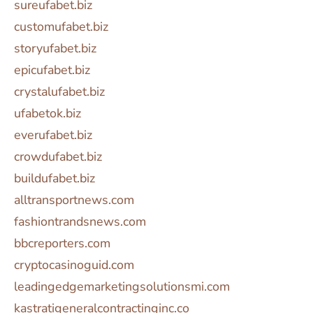
sureufabet.biz
customufabet.biz
storyufabet.biz
epicufabet.biz
crystalufabet.biz
ufabetok.biz
everufabet.biz
crowdufabet.biz
buildufabet.biz
alltransportnews.com
fashiontrandsnews.com
bbcreporters.com
cryptocasinoguid.com
leadingedgemarketingsolutionsmi.com
kastratigeneralcontractinginc.co