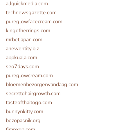
allquickmedia.com
technewsgazette.com
pureglowfacecream.com
kingofherrings.com
mrbetjapan.com
anewentity.biz
appkuala.com
seo7days.com
pureglowcream.com
bloemenbezorgenvandaag.com
secrettohairgrowth.com
tasteofthaitogo.com
bunnynkitty.com
bezopasnik.org
fjmnxga.com