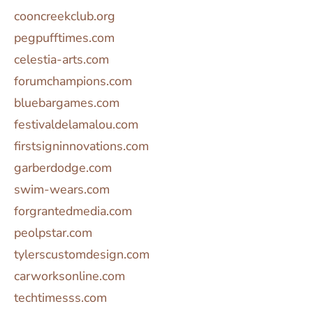
cooncreekclub.org
pegpufftimes.com
celestia-arts.com
forumchampions.com
bluebargames.com
festivaldelamalou.com
firstsigninnovations.com
garberdodge.com
swim-wears.com
forgrantedmedia.com
peolpstar.com
tylerscustomdesign.com
carworksonline.com
techtimesss.com