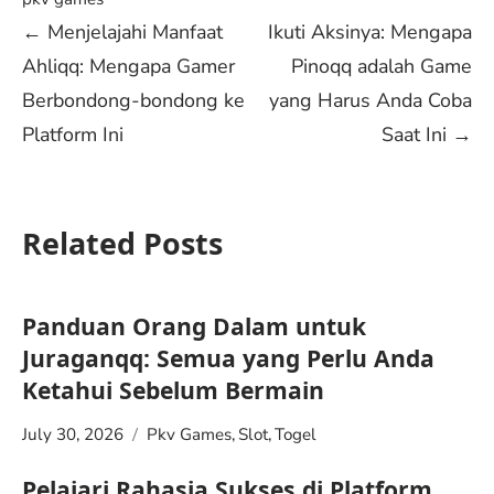
Post
←
Menjelajahi Manfaat
Ikuti Aksinya: Mengapa
Ahliqq: Mengapa Gamer
Pinoqq adalah Game
navigation
Berbondong-bondong ke
yang Harus Anda Coba
Platform Ini
Saat Ini
→
Related Posts
Panduan Orang Dalam untuk
Juraganqq: Semua yang Perlu Anda
Ketahui Sebelum Bermain
July 30, 2026
Pkv Games
,
Slot
,
Togel
Pelajari Rahasia Sukses di Platform