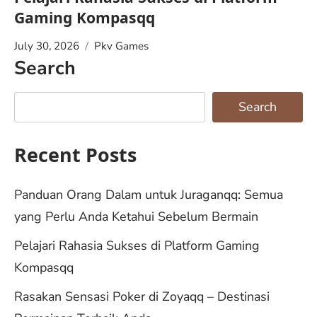
Gaming Kompasqq
July 30, 2026
Pkv Games
Search
Search
Recent Posts
Panduan Orang Dalam untuk Juraganqq: Semua
yang Perlu Anda Ketahui Sebelum Bermain
Pelajari Rahasia Sukses di Platform Gaming
Kompasqq
Rasakan Sensasi Poker di Zoyaqq – Destinasi