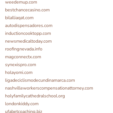
weedemup.com
bestchancecasino.com
bilalliaqat.com
autodispensadores.com
inductioncooktopp.com
newsmedicaltoday.com
roofingnevada.info
magconnectx.com
synexispro.com
holayomi.com
ligadeciclismodecundinamarca.com
nashvilleworkerscompensationattorney.com
holyfamilycathedralschool.org
londonkiddy.com
ufabetcoaching.biz