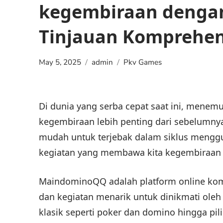
kegembiraan denga
Tinjauan Komprehen
May 5, 2025
admin
Pkv Games
Di dunia yang serba cepat saat ini, mene
kegembiraan lebih penting dari sebelumny
mudah untuk terjebak dalam siklus menggu
kegiatan yang membawa kita kegembiraan
MaindominoQQ adalah platform online ko
dan kegiatan menarik untuk dinikmati oleh 
klasik seperti poker dan domino hingga pi