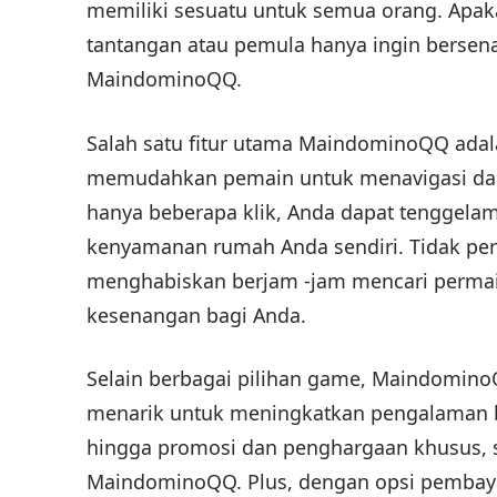
memiliki sesuatu untuk semua orang. Apa
tantangan atau pemula hanya ingin bersen
MaindominoQQ.
Salah satu fitur utama MaindominoQQ ada
memudahkan pemain untuk menavigasi da
hanya beberapa klik, Anda dapat tenggela
kenyamanan rumah Anda sendiri. Tidak per
menghabiskan berjam -jam mencari perm
kesenangan bagi Anda.
Selain berbagai pilihan game, Maindomin
menarik untuk meningkatkan pengalaman b
hingga promosi dan penghargaan khusus, se
MaindominoQQ. Plus, dengan opsi pembay