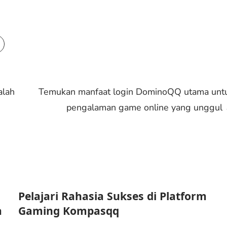
alah
Temukan manfaat login DominoQQ utama unt
pengalaman game online yang unggul
Pelajari Rahasia Sukses di Platform
a
Gaming Kompasqq