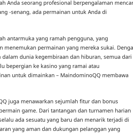
kah Anda seorang profesional berpengalaman mencar
ang -senang, ada permainan untuk Anda di
lah antarmuka yang ramah pengguna, yang
n menemukan permainan yang mereka sukai. Deng
m dalam dunia kegembiraan dan hiburan, semua dari
lu bepergian ke kasino yang ramai atau
ainan untuk dimainkan – MaindominoQQ membawa
oQQ juga menawarkan sejumlah fitur dan bonus
ermain game. Dari tantangan dan turnamen harian
lalu ada sesuatu yang baru dan menarik terjadi di
aran yang aman dan dukungan pelanggan yang