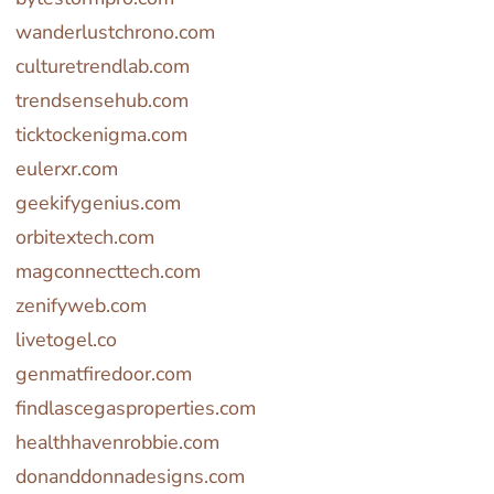
wanderlustchrono.com
culturetrendlab.com
trendsensehub.com
ticktockenigma.com
eulerxr.com
geekifygenius.com
orbitextech.com
magconnecttech.com
zenifyweb.com
livetogel.co
genmatfiredoor.com
findlascegasproperties.com
healthhavenrobbie.com
donanddonnadesigns.com