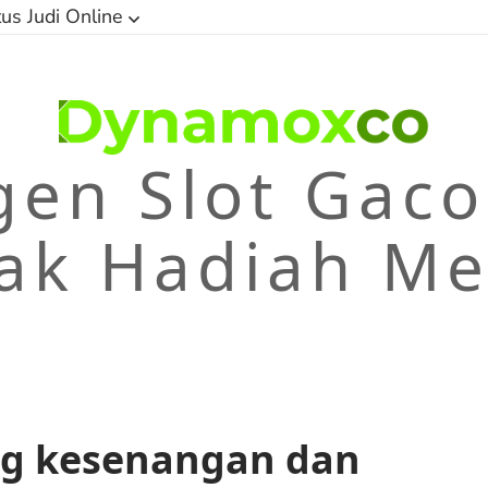
tus Judi Online
gen Slot Gac
ak Hadiah Me
ng kesenangan dan