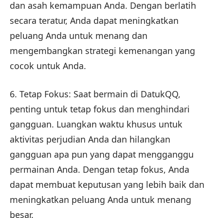
dan asah kemampuan Anda. Dengan berlatih
secara teratur, Anda dapat meningkatkan
peluang Anda untuk menang dan
mengembangkan strategi kemenangan yang
cocok untuk Anda.
6. Tetap Fokus: Saat bermain di DatukQQ,
penting untuk tetap fokus dan menghindari
gangguan. Luangkan waktu khusus untuk
aktivitas perjudian Anda dan hilangkan
gangguan apa pun yang dapat mengganggu
permainan Anda. Dengan tetap fokus, Anda
dapat membuat keputusan yang lebih baik dan
meningkatkan peluang Anda untuk menang
besar.