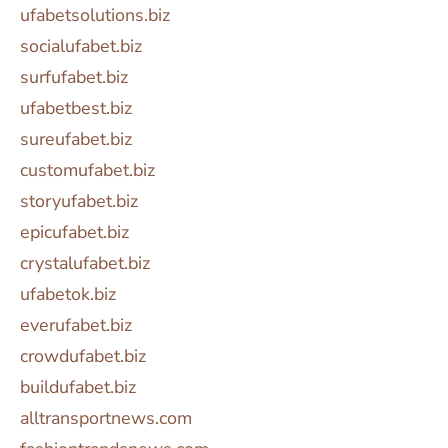
ufabetsolutions.biz
socialufabet.biz
surfufabet.biz
ufabetbest.biz
sureufabet.biz
customufabet.biz
storyufabet.biz
epicufabet.biz
crystalufabet.biz
ufabetok.biz
everufabet.biz
crowdufabet.biz
buildufabet.biz
alltransportnews.com