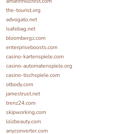
amarinhillcrest.com
the-tourist.org
advogato.net
isafebag.net
bloombergz.com
enterpriseboosts.com
casino-kartenspiele.com
casino-automatenspiele.org
casino-tischspiele.com
otbody.com
jamestrust.net
trenz24.com
skipworking.com
loizbeauty.com
anyconverter.com