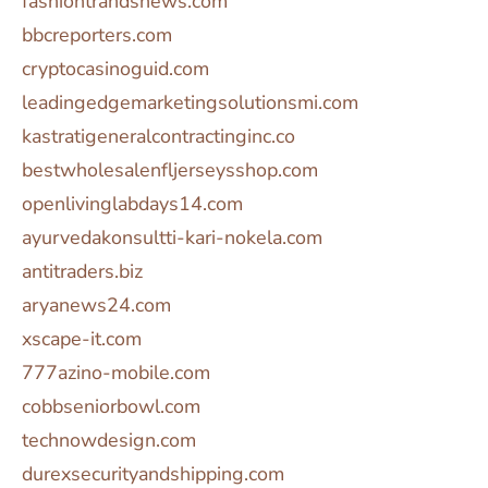
fashiontrandsnews.com
bbcreporters.com
cryptocasinoguid.com
leadingedgemarketingsolutionsmi.com
kastratigeneralcontractinginc.co
bestwholesalenfljerseysshop.com
openlivinglabdays14.com
ayurvedakonsultti-kari-nokela.com
antitraders.biz
aryanews24.com
xscape-it.com
777azino-mobile.com
cobbseniorbowl.com
technowdesign.com
durexsecurityandshipping.com