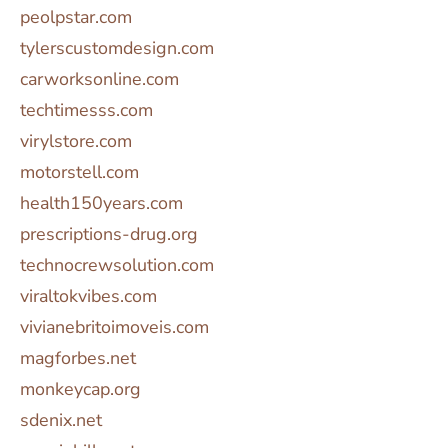
peolpstar.com
tylerscustomdesign.com
carworksonline.com
techtimesss.com
virylstore.com
motorstell.com
health150years.com
prescriptions-drug.org
technocrewsolution.com
viraltokvibes.com
vivianebritoimoveis.com
magforbes.net
monkeycap.org
sdenix.net