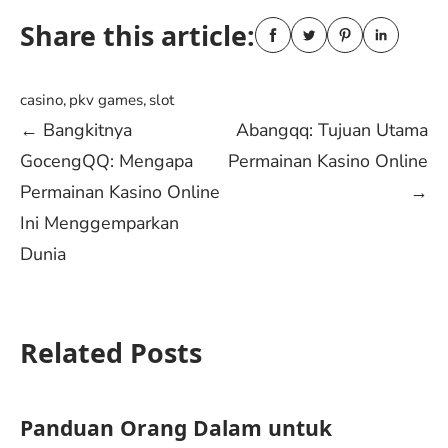
Share this article:
casino
,
pkv games
,
slot
Post
←
Bangkitnya
Abangqq: Tujuan Utama
GocengQQ: Mengapa
Permainan Kasino Online
navigation
Permainan Kasino Online
→
Ini Menggemparkan
Dunia
Related Posts
Panduan Orang Dalam untuk