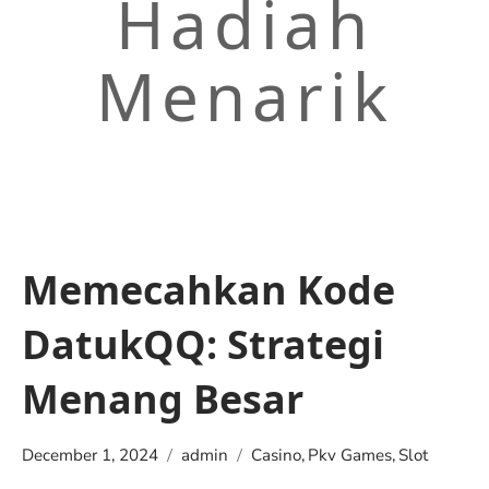
Hadiah
Menarik
Memecahkan Kode
DatukQQ: Strategi
Menang Besar
December 1, 2024
admin
Casino
,
Pkv Games
,
Slot