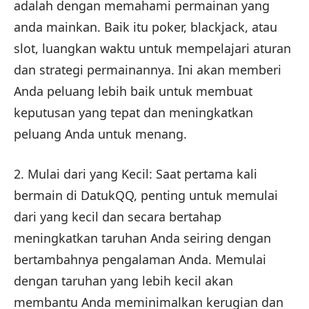
adalah dengan memahami permainan yang
anda mainkan. Baik itu poker, blackjack, atau
slot, luangkan waktu untuk mempelajari aturan
dan strategi permainannya. Ini akan memberi
Anda peluang lebih baik untuk membuat
keputusan yang tepat dan meningkatkan
peluang Anda untuk menang.
2. Mulai dari yang Kecil: Saat pertama kali
bermain di DatukQQ, penting untuk memulai
dari yang kecil dan secara bertahap
meningkatkan taruhan Anda seiring dengan
bertambahnya pengalaman Anda. Memulai
dengan taruhan yang lebih kecil akan
membantu Anda meminimalkan kerugian dan