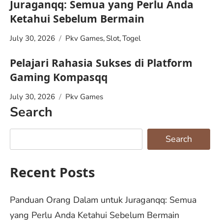
Juraganqq: Semua yang Perlu Anda
Ketahui Sebelum Bermain
July 30, 2026
Pkv Games
,
Slot
,
Togel
Pelajari Rahasia Sukses di Platform
Gaming Kompasqq
July 30, 2026
Pkv Games
Search
Search
Recent Posts
Panduan Orang Dalam untuk Juraganqq: Semua
yang Perlu Anda Ketahui Sebelum Bermain