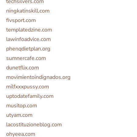
techsilvers.com
ningkatinskill.com
fivsport.com
templatedzine.com
lawinfoadvice.com
phenqdietplan.org
sumnercafe.com
dunetflix.com
movimientoindignados.org
milfxxxpussy.com
uptodatefamily.com
musitop.com
utyam.com
lacostituzioneblog.com
ohyeea.com