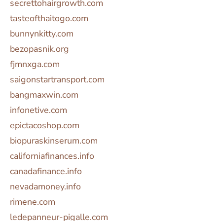
secrettohairgrowth.com
tasteofthaitogo.com
bunnynkitty.com
bezopasnik.org
fjmnxga.com
saigonstartransport.com
bangmaxwin.com
infonetive.com
epictacoshop.com
biopuraskinserum.com
californiafinances.info
canadafinance.info
nevadamoney.info
rimene.com
ledepanneur-pigalle.com