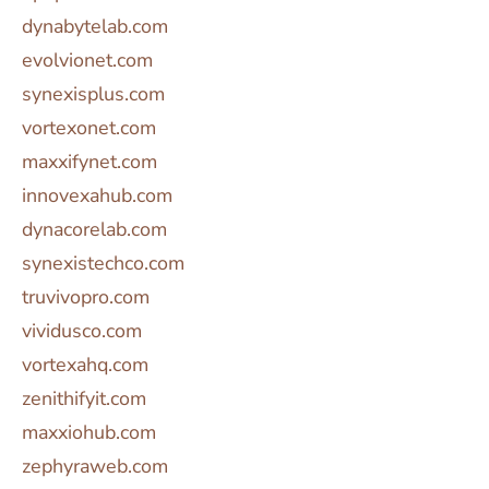
dynabytelab.com
evolvionet.com
synexisplus.com
vortexonet.com
maxxifynet.com
innovexahub.com
dynacorelab.com
synexistechco.com
truvivopro.com
vividusco.com
vortexahq.com
zenithifyit.com
maxxiohub.com
zephyraweb.com