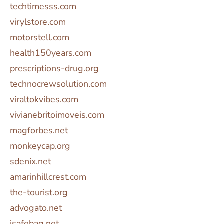
techtimesss.com
virylstore.com
motorstell.com
health150years.com
prescriptions-drug.org
technocrewsolution.com
viraltokvibes.com
vivianebritoimoveis.com
magforbes.net
monkeycap.org
sdenix.net
amarinhillcrest.com
the-tourist.org
advogato.net
isafebag.net