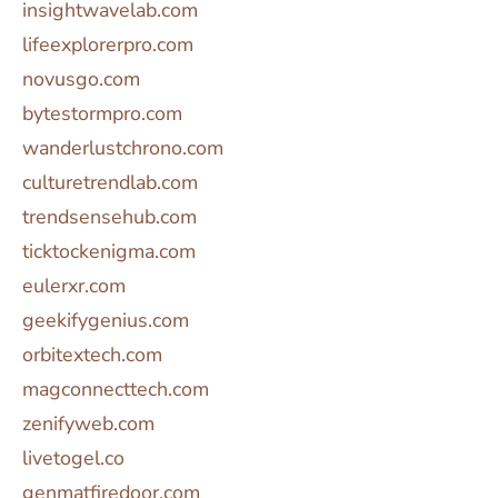
insightwavelab.com
lifeexplorerpro.com
novusgo.com
bytestormpro.com
wanderlustchrono.com
culturetrendlab.com
trendsensehub.com
ticktockenigma.com
eulerxr.com
geekifygenius.com
orbitextech.com
magconnecttech.com
zenifyweb.com
livetogel.co
genmatfiredoor.com