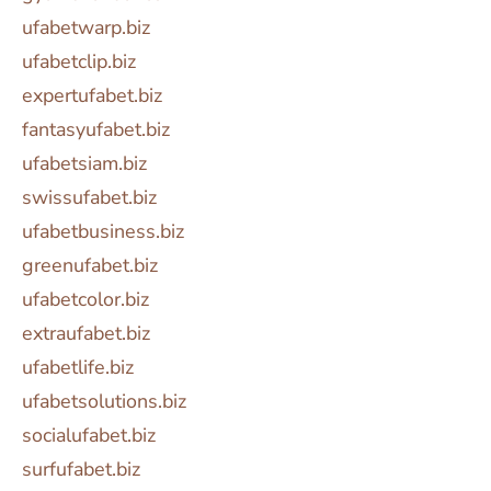
ufabetwarp.biz
ufabetclip.biz
expertufabet.biz
fantasyufabet.biz
ufabetsiam.biz
swissufabet.biz
ufabetbusiness.biz
greenufabet.biz
ufabetcolor.biz
extraufabet.biz
ufabetlife.biz
ufabetsolutions.biz
socialufabet.biz
surfufabet.biz