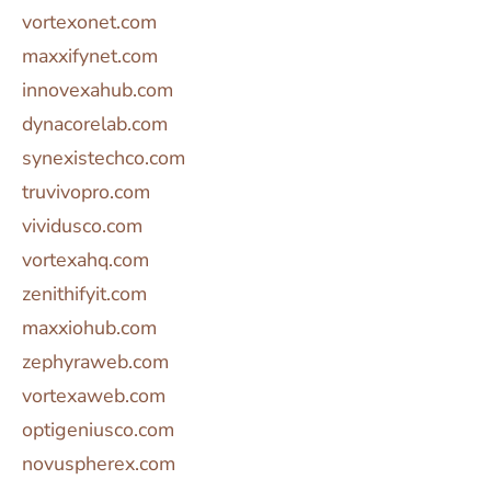
vortexonet.com
maxxifynet.com
innovexahub.com
dynacorelab.com
synexistechco.com
truvivopro.com
vividusco.com
vortexahq.com
zenithifyit.com
maxxiohub.com
zephyraweb.com
vortexaweb.com
optigeniusco.com
novuspherex.com