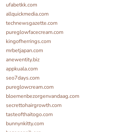
ufabetkk.com
allquickmedia.com
technewsgazette.com
pureglowfacecream.com
kingofherrings.com
mrbetjapan.com
anewentity.biz
appkuala.com
seo7days.com
pureglowcream.com
bloemenbezorgenvandaag.com
secrettohairgrowth.com
tasteofthaitogo.com
bunnynkitty.com