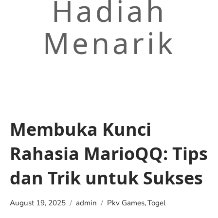
Hadiah
Menarik
Membuka Kunci
Rahasia MarioQQ: Tips
dan Trik untuk Sukses
August 19, 2025
admin
Pkv Games
,
Togel