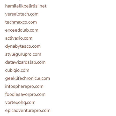
hamilelikbelirtisi.net
versalotech.com
techmaxco.com
exceedolab.com
activaxio.com
dynabytesco.com
stylegurupro.com
datawizardslab.com
cubiqio.com
geeklifechronicle.com
infospherepro.com
foodiesavorpro.com
vortexohq.com
epicadventurepro.com