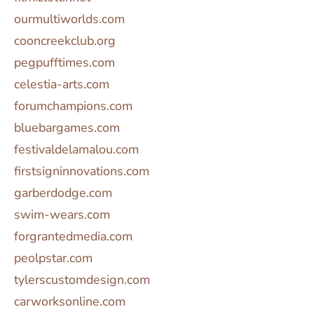
ourmultiworlds.com
cooncreekclub.org
pegpufftimes.com
celestia-arts.com
forumchampions.com
bluebargames.com
festivaldelamalou.com
firstsigninnovations.com
garberdodge.com
swim-wears.com
forgrantedmedia.com
peolpstar.com
tylerscustomdesign.com
carworksonline.com