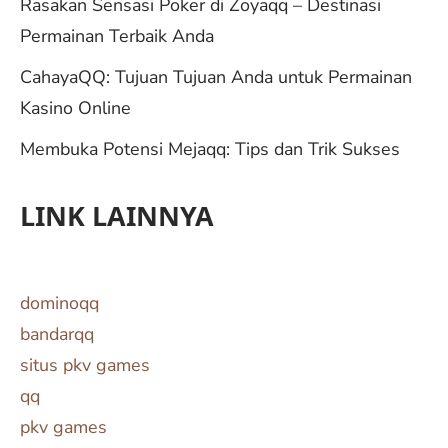
Rasakan Sensasi Poker di Zoyaqq – Destinasi
Permainan Terbaik Anda
CahayaQQ: Tujuan Tujuan Anda untuk Permainan
Kasino Online
Membuka Potensi Mejaqq: Tips dan Trik Sukses
LINK LAINNYA
dominoqq
bandarqq
situs pkv games
qq
pkv games