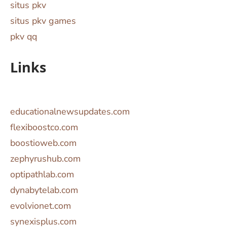
situs pkv
situs pkv games
pkv qq
Links
educationalnewsupdates.com
flexiboostco.com
boostioweb.com
zephyrushub.com
optipathlab.com
dynabytelab.com
evolvionet.com
synexisplus.com