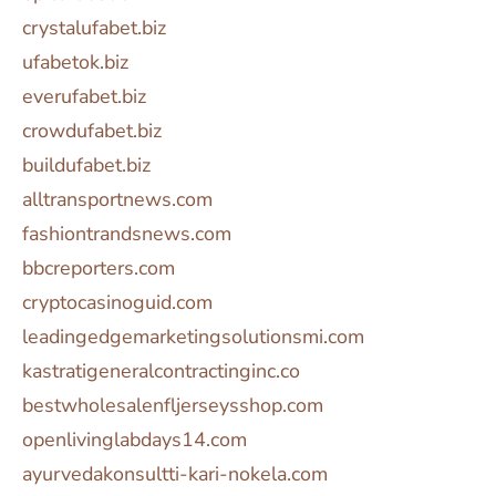
crystalufabet.biz
ufabetok.biz
everufabet.biz
crowdufabet.biz
buildufabet.biz
alltransportnews.com
fashiontrandsnews.com
bbcreporters.com
cryptocasinoguid.com
leadingedgemarketingsolutionsmi.com
kastratigeneralcontractinginc.co
bestwholesalenfljerseysshop.com
openlivinglabdays14.com
ayurvedakonsultti-kari-nokela.com