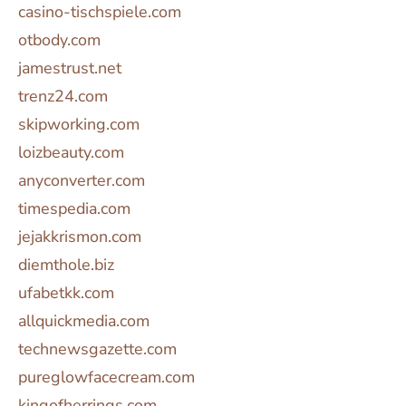
casino-tischspiele.com
otbody.com
jamestrust.net
trenz24.com
skipworking.com
loizbeauty.com
anyconverter.com
timespedia.com
jejakkrismon.com
diemthole.biz
ufabetkk.com
allquickmedia.com
technewsgazette.com
pureglowfacecream.com
kingofherrings.com