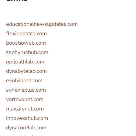
educationalnewsupdates.com
flexiboostco.com
boostioweb.com
zephyrushub.com
optipathlab.com
dynabytelab.com
evolvionet.com
synexisplus.com
vortexonet.com
maxxifynet.com
innovexahub.com
dynacorelab.com