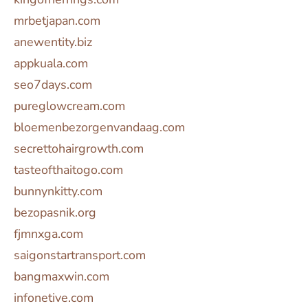
mrbetjapan.com
anewentity.biz
appkuala.com
seo7days.com
pureglowcream.com
bloemenbezorgenvandaag.com
secrettohairgrowth.com
tasteofthaitogo.com
bunnynkitty.com
bezopasnik.org
fjmnxga.com
saigonstartransport.com
bangmaxwin.com
infonetive.com