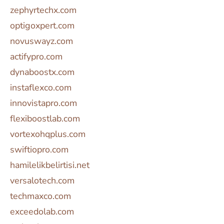
zephyrtechx.com
optigoxpert.com
novuswayz.com
actifypro.com
dynaboostx.com
instaflexco.com
innovistapro.com
flexiboostlab.com
vortexohqplus.com
swiftiopro.com
hamilelikbelirtisi.net
versalotech.com
techmaxco.com
exceedolab.com