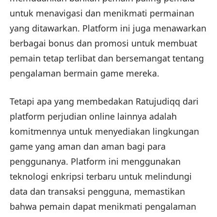
untuk menavigasi dan menikmati permainan
yang ditawarkan. Platform ini juga menawarkan
berbagai bonus dan promosi untuk membuat
pemain tetap terlibat dan bersemangat tentang
pengalaman bermain game mereka.
Tetapi apa yang membedakan Ratujudiqq dari
platform perjudian online lainnya adalah
komitmennya untuk menyediakan lingkungan
game yang aman dan aman bagi para
penggunanya. Platform ini menggunakan
teknologi enkripsi terbaru untuk melindungi
data dan transaksi pengguna, memastikan
bahwa pemain dapat menikmati pengalaman