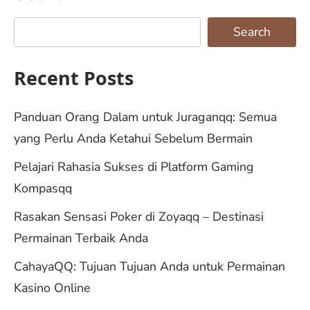
Search
Recent Posts
Panduan Orang Dalam untuk Juraganqq: Semua
yang Perlu Anda Ketahui Sebelum Bermain
Pelajari Rahasia Sukses di Platform Gaming
Kompasqq
Rasakan Sensasi Poker di Zoyaqq – Destinasi
Permainan Terbaik Anda
CahayaQQ: Tujuan Tujuan Anda untuk Permainan
Kasino Online