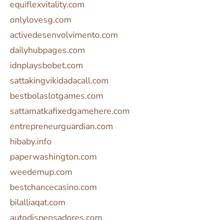
equiflexvitality.com
onlylovesg.com
activedesenvolvimento.com
dailyhubpages.com
idnplaysbobet.com
sattakingvikidadacall.com
bestbolaslotgames.com
sattamatkafixedgamehere.com
entrepreneurguardian.com
hibaby.info
paperwashington.com
weedemup.com
bestchancecasino.com
bilalliaqat.com
autodispensadores.com