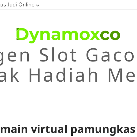
tus Judi Online
gen Slot Gac
ak Hadiah Me
main virtual pamungkas