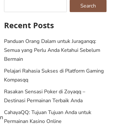
Search
Recent Posts
Panduan Orang Dalam untuk Juraganqq:
Semua yang Perlu Anda Ketahui Sebelum
Bermain
Pelajari Rahasia Sukses di Platform Gaming
Kompasqq
Rasakan Sensasi Poker di Zoyaqq –
Destinasi Permainan Terbaik Anda
CahayaQQ: Tujuan Tujuan Anda untuk
an
Permainan Kasino Online