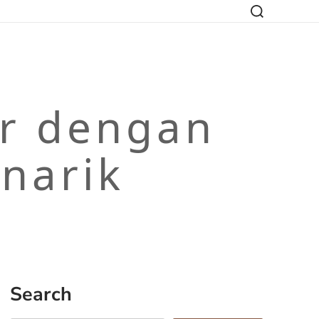
or dengan
narik
Search