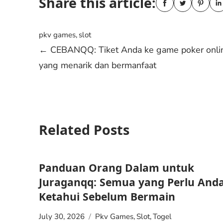
Share this article:
pkv games
,
slot
Post
←
CEBANQQ: Tiket Anda ke game poker onli
yang menarik dan bermanfaat
navigation
Related Posts
Panduan Orang Dalam untuk
Juraganqq: Semua yang Perlu And
Ketahui Sebelum Bermain
July 30, 2026
Pkv Games
,
Slot
,
Togel