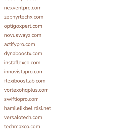
nexventpro.com
zephyrtechx.com
optigoxpert.com
novuswayz.com
actifypro.com
dynaboostx.com
instaflexco.com
innovistapro.com
flexiboostlab.com
vortexohqplus.com
swiftiopro.com
hamilelikbelirtisi.net
versalotech.com
techmaxco.com