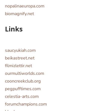
nopalinaeuropa.com
biomagnify.net
Links
saucyukiah.com
beikastreet.net
filmizlettir.net
ourmultiworlds.com
cooncreekclub.org
pegpufftimes.com
celestia-arts.com
forumchampions.com