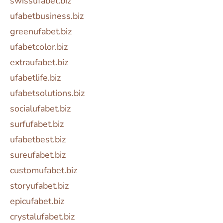
swissufabet.biz
ufabetbusiness.biz
greenufabet.biz
ufabetcolor.biz
extraufabet.biz
ufabetlife.biz
ufabetsolutions.biz
socialufabet.biz
surfufabet.biz
ufabetbest.biz
sureufabet.biz
customufabet.biz
storyufabet.biz
epicufabet.biz
crystalufabet.biz