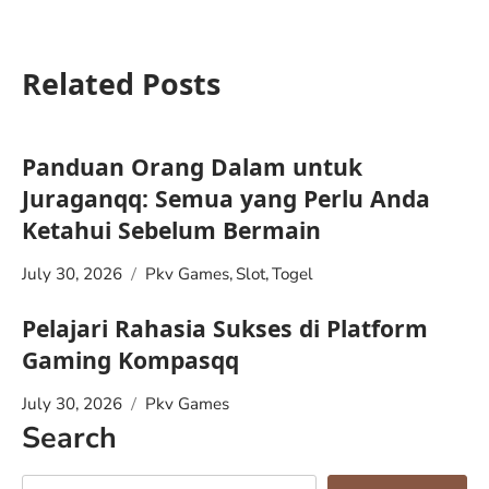
Related Posts
Panduan Orang Dalam untuk
Juraganqq: Semua yang Perlu Anda
Ketahui Sebelum Bermain
July 30, 2026
Pkv Games
,
Slot
,
Togel
Pelajari Rahasia Sukses di Platform
Gaming Kompasqq
July 30, 2026
Pkv Games
Search