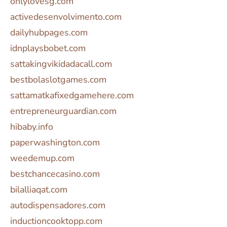
onlylovesg.com
activedesenvolvimento.com
dailyhubpages.com
idnplaysbobet.com
sattakingvikidadacall.com
bestbolaslotgames.com
sattamatkafixedgamehere.com
entrepreneurguardian.com
hibaby.info
paperwashington.com
weedemup.com
bestchancecasino.com
bilalliaqat.com
autodispensadores.com
inductioncooktopp.com