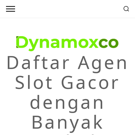
Skip
to
content
Daftar Agen
Slot Gacor
dengan
Banyak