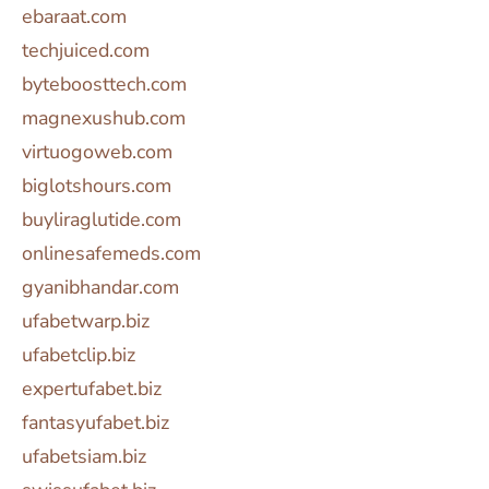
ebaraat.com
techjuiced.com
byteboosttech.com
magnexushub.com
virtuogoweb.com
biglotshours.com
buyliraglutide.com
onlinesafemeds.com
gyanibhandar.com
ufabetwarp.biz
ufabetclip.biz
expertufabet.biz
fantasyufabet.biz
ufabetsiam.biz