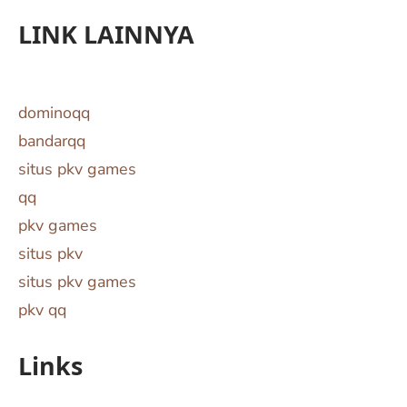
LINK LAINNYA
dominoqq
bandarqq
situs pkv games
qq
pkv games
situs pkv
situs pkv games
pkv qq
Links