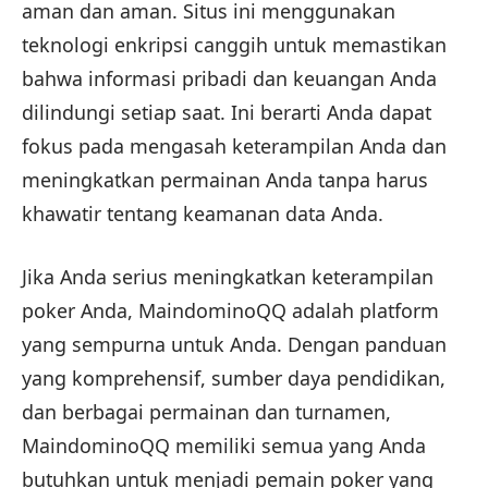
aman dan aman. Situs ini menggunakan
teknologi enkripsi canggih untuk memastikan
bahwa informasi pribadi dan keuangan Anda
dilindungi setiap saat. Ini berarti Anda dapat
fokus pada mengasah keterampilan Anda dan
meningkatkan permainan Anda tanpa harus
khawatir tentang keamanan data Anda.
Jika Anda serius meningkatkan keterampilan
poker Anda, MaindominoQQ adalah platform
yang sempurna untuk Anda. Dengan panduan
yang komprehensif, sumber daya pendidikan,
dan berbagai permainan dan turnamen,
MaindominoQQ memiliki semua yang Anda
butuhkan untuk menjadi pemain poker yang