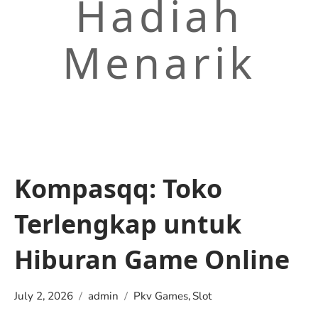
Hadiah
Menarik
Kompasqq: Toko
Terlengkap untuk
Hiburan Game Online
July 2, 2026
admin
Pkv Games
,
Slot