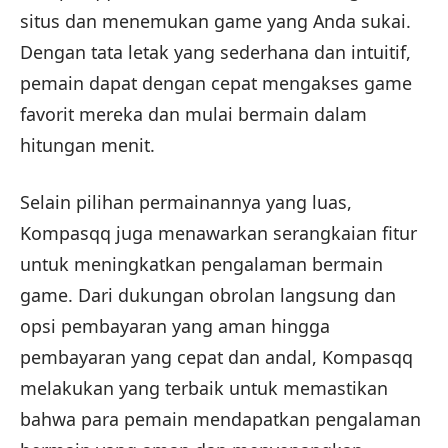
situs dan menemukan game yang Anda sukai.
Dengan tata letak yang sederhana dan intuitif,
pemain dapat dengan cepat mengakses game
favorit mereka dan mulai bermain dalam
hitungan menit.
Selain pilihan permainannya yang luas,
Kompasqq juga menawarkan serangkaian fitur
untuk meningkatkan pengalaman bermain
game. Dari dukungan obrolan langsung dan
opsi pembayaran yang aman hingga
pembayaran yang cepat dan andal, Kompasqq
melakukan yang terbaik untuk memastikan
bahwa para pemain mendapatkan pengalaman