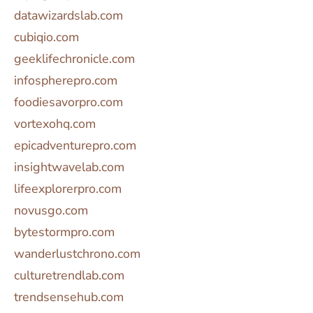
datawizardslab.com
cubiqio.com
geeklifechronicle.com
infospherepro.com
foodiesavorpro.com
vortexohq.com
epicadventurepro.com
insightwavelab.com
lifeexplorerpro.com
novusgo.com
bytestormpro.com
wanderlustchrono.com
culturetrendlab.com
trendsensehub.com