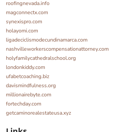
roofingnevada.info
magconnectx.com
synexispro.com
holayomi.com
ligadeciclismodecundinamarca.com
nashvilleworkerscompensationattorney.com
holyfamilycathedralschool.org
londonkiddy.com
ufabetcoaching.biz
davismindfulness.org
millionairebyte.com
fortechday.com
getcaminorealestateusa.xyz
Links