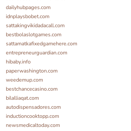
dailyhubpages.com
idnplaysbobet.com
sattakingvikidadacall.com
bestbolaslotgames.com
sattamatkafixedgamehere.com
entrepreneurguardian.com
hibaby.info
paperwashington.com
weedemup.com
bestchancecasino.com
bilalliaqat.com
autodispensadores.com
inductioncooktopp.com
newsmedicaltoday.com