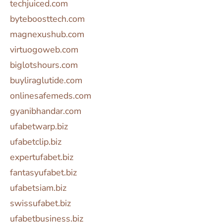
techjuiced.com
byteboosttech.com
magnexushub.com
virtuogoweb.com
biglotshours.com
buyliraglutide.com
onlinesafemeds.com
gyanibhandar.com
ufabetwarp.biz
ufabetclip.biz
expertufabet.biz
fantasyufabet.biz
ufabetsiam.biz
swissufabet.biz
ufabetbusiness.biz