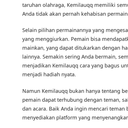
taruhan olahraga, Kemilauqq memiliki semu
Anda tidak akan pernah kehabisan permain
Selain pilihan permainannya yang menges
yang menggiurkan. Pemain bisa mendapatk
mainkan, yang dapat ditukarkan dengan had
lainnya. Semakin sering Anda bermain, sem
menjadikan Kemilauqq cara yang bagus u
menjadi hadiah nyata.
Namun Kemilauqq bukan hanya tentang ber
pemain dapat terhubung dengan teman, sal
dan acara. Baik Anda ingin mencari teman
menyediakan platform yang menyenangkan 