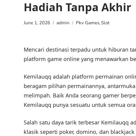
Hadiah Tanpa Akhir
June 1, 2026
admin
Pkv Games
,
Slot
Mencari destinasi terpadu untuk hiburan t
platform game online yang menawarkan b
Kemilauqq adalah platform permainan onli
beragam pilihan permainannya, antarmuka
melimpah. Baik Anda seorang gamer berpe
Kemilauqq punya sesuatu untuk semua ora
Salah satu daya tarik terbesar Kemilauqq ad
klasik seperti poker, domino, dan blackjack