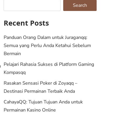
Search
Recent Posts
Panduan Orang Dalam untuk Juraganqq:
Semua yang Perlu Anda Ketahui Sebelum
Bermain
Pelajari Rahasia Sukses di Platform Gaming
a
Kompasqq
Rasakan Sensasi Poker di Zoyaqq –
Destinasi Permainan Terbaik Anda
CahayaQQ: Tujuan Tujuan Anda untuk
Permainan Kasino Online