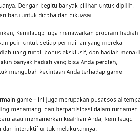
anya. Dengan begitu banyak pilihan untuk dipilih,
an baru untuk dicoba dan dikuasai.
ankan, Kemilauqq juga menawarkan program hadiah
an poin untuk setiap permainan yang mereka
iah uang tunai, bonus eksklusif, dan hadiah menari
akin banyak hadiah yang bisa Anda peroleh,
ntuk mengubah kecintaan Anda terhadap game
main game – ini juga merupakan pusat sosial tempa
ing menantang, dan berpartisipasi dalam turnamen
 baru atau memamerkan keahlian Anda, Kemilauqq
dan interaktif untuk melakukannya.