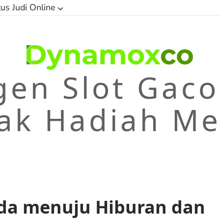
tus Judi Online
gen Slot Gac
ak Hadiah Me
nda menuju Hiburan dan