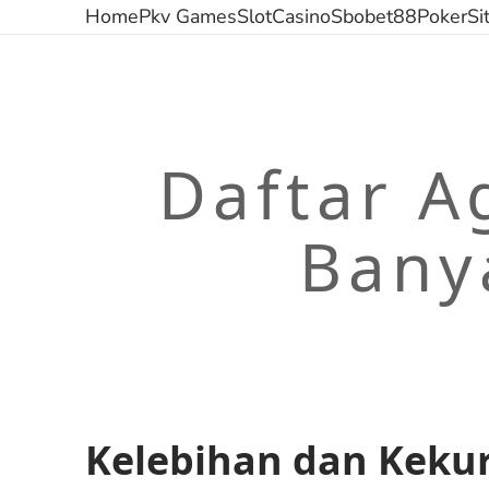
Skip
Home
Pkv Games
Slot
Casino
Sbobet88
Poker
Si
to
content
Daftar A
Bany
Kelebihan dan Keku