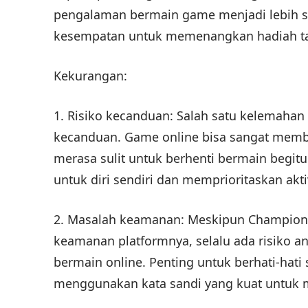
pengalaman bermain game menjadi lebih s
kesempatan untuk memenangkan hadiah ta
Kekurangan:
1. Risiko kecanduan: Salah satu kelemahan
kecanduan. Game online bisa sangat memb
merasa sulit untuk berhenti bermain begit
untuk diri sendiri dan memprioritaskan akti
2. Masalah keamanan: Meskipun Champio
keamanan platformnya, selalu ada risiko 
bermain online. Penting untuk berhati-hat
menggunakan kata sandi yang kuat untuk 