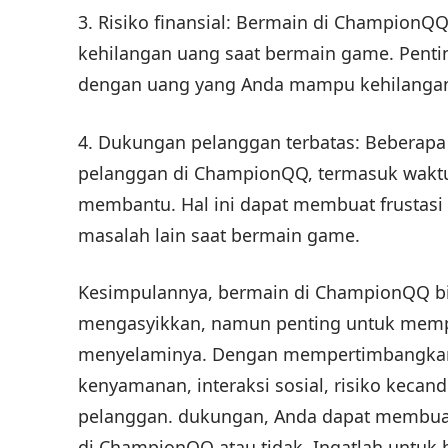
3. Risiko finansial: Bermain di ChampionQ
kehilangan uang saat bermain game. Pent
dengan uang yang Anda mampu kehilangan
4. Dukungan pelanggan terbatas: Beberap
pelanggan di ChampionQQ, termasuk waktu
membantu. Hal ini dapat membuat frustasi
masalah lain saat bermain game.
Kesimpulannya, bermain di ChampionQQ b
mengasyikkan, namun penting untuk memp
menyelaminya. Dengan mempertimbangkan fa
kenyamanan, interaksi sosial, risiko kecan
pelanggan. dukungan, Anda dapat membuat
di ChampionQQ atau tidak. Ingatlah untuk