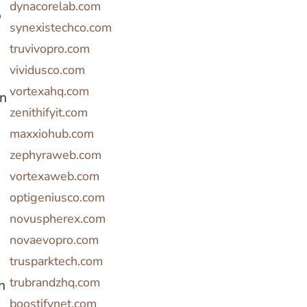
dynacorelab.com
o
synexistechco.com
truvivopro.com
vividusco.com
vortexahq.com
an
zenithifyit.com
maxxiohub.com
zephyraweb.com
vortexaweb.com
optigeniusco.com
novuspherex.com
novaevopro.com
trusparktech.com
trubrandzhq.com
n
boostifynet.com