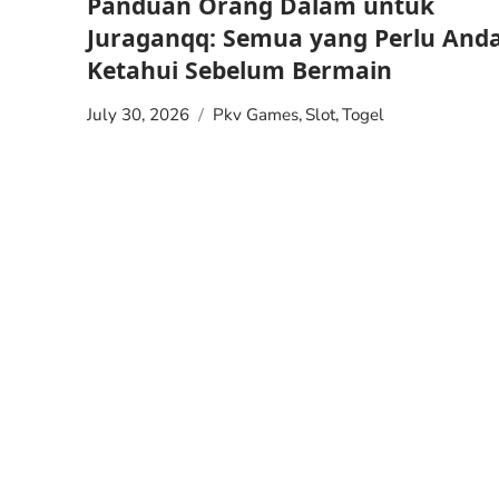
Panduan Orang Dalam untuk
Juraganqq: Semua yang Perlu And
Ketahui Sebelum Bermain
July 30, 2026
Pkv Games
,
Slot
,
Togel