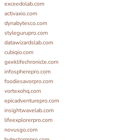
exceedolab.com
activaxio.com
dynabytesco.com
stylegurupro.com
datawizardslab.com
cubiqio.com
geeklifechronicle.com
infospherepro.com
foodiesavorpro.com
vortexohq.com
epicadventurepro.com
insightwavelab.com
lifeexplorerpro.com
novusgo.com
bytestormpro.com