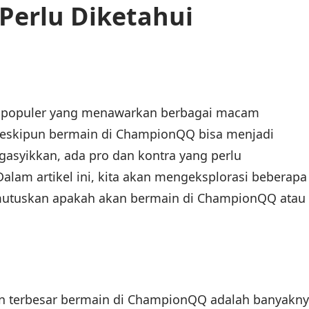
Perlu Diketahui
 populer yang menawarkan berbagai macam
Meskipun bermain di ChampionQQ bisa menjadi
yikkan, ada pro dan kontra yang perlu
lam artikel ini, kita akan mengeksplorasi beberapa
emutuskan apakah akan bermain di ChampionQQ atau
gan terbesar bermain di ChampionQQ adalah banyakn