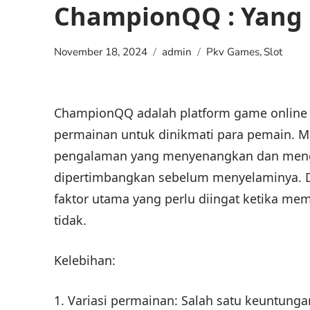
ChampionQQ : Yang 
November 18, 2024
admin
Pkv Games
,
Slot
ChampionQQ adalah platform game online
permainan untuk dinikmati para pemain. 
pengalaman yang menyenangkan dan mengas
dipertimbangkan sebelum menyelaminya. Da
faktor utama yang perlu diingat ketika m
tidak.
Kelebihan:
1. Variasi permainan: Salah satu keuntun