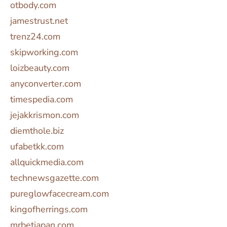
otbody.com
jamestrust.net
trenz24.com
skipworking.com
loizbeauty.com
anyconverter.com
timespedia.com
jejakkrismon.com
diemthole.biz
ufabetkk.com
allquickmedia.com
technewsgazette.com
pureglowfacecream.com
kingofherrings.com
mrbetjapan.com