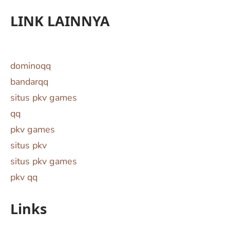
LINK LAINNYA
dominoqq
bandarqq
situs pkv games
qq
pkv games
situs pkv
situs pkv games
pkv qq
Links