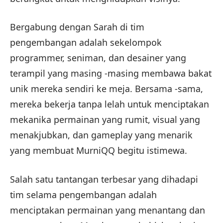
Bergabung dengan Sarah di tim
pengembangan adalah sekelompok
programmer, seniman, dan desainer yang
terampil yang masing -masing membawa bakat
unik mereka sendiri ke meja. Bersama -sama,
mereka bekerja tanpa lelah untuk menciptakan
mekanika permainan yang rumit, visual yang
menakjubkan, dan gameplay yang menarik
yang membuat MurniQQ begitu istimewa.
Salah satu tantangan terbesar yang dihadapi
tim selama pengembangan adalah
menciptakan permainan yang menantang dan