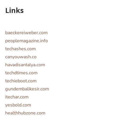
Links
baeckereiweber.com
peoplemagazine.info
techashes.com
canyouwash.co
havadisantalya.com
techdtimes.com
techieboot.com
gundembalikesir.com
itechar.com
yesbold.com
healthhubzone.com