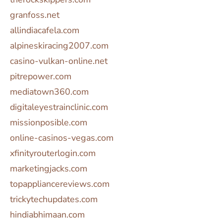
granfoss.net
allindiacafela.com
alpineskiracing2007.com
casino-vulkan-online.net
pitrepower.com
mediatown360.com
digitaleyestrainclinic.com
missionposible.com
online-casinos-vegas.com
xfinityrouterlogin.com
marketingjacks.com
topappliancereviews.com
trickytechupdates.com
hindiabhimaan.com