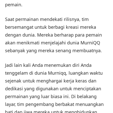
pemain.
Saat permainan mendekati rilisnya, tim
bersemangat untuk berbagi kreasi mereka
dengan dunia. Mereka berharap para pemain
akan menikmati menjelajahi dunia MurniQQ
sebanyak yang mereka senang membuatnya.
Jadi lain kali Anda menemukan diri Anda
tenggelam di dunia Murniqq, luangkan waktu
sejenak untuk menghargai kerja keras dan
dedikasi yang digunakan untuk menciptakan
permainan yang luar biasa ini. Di belakang
layar, tim pengembang berbakat menuangkan
hati dan jiwa mereka untuk menghidupkan