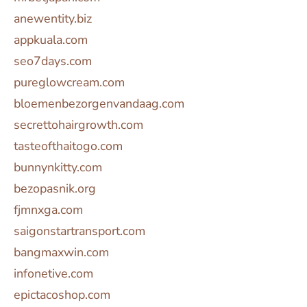
anewentity.biz
appkuala.com
seo7days.com
pureglowcream.com
bloemenbezorgenvandaag.com
secrettohairgrowth.com
tasteofthaitogo.com
bunnynkitty.com
bezopasnik.org
fjmnxga.com
saigonstartransport.com
bangmaxwin.com
infonetive.com
epictacoshop.com