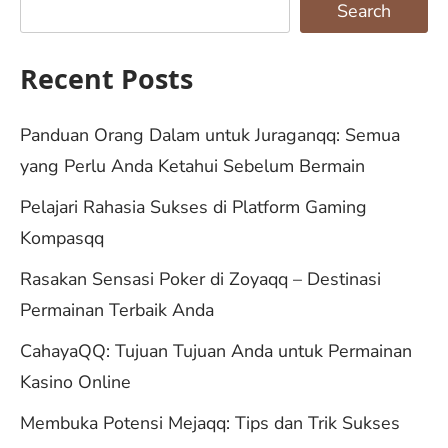
Search
Recent Posts
Panduan Orang Dalam untuk Juraganqq: Semua
yang Perlu Anda Ketahui Sebelum Bermain
Pelajari Rahasia Sukses di Platform Gaming
Kompasqq
Rasakan Sensasi Poker di Zoyaqq – Destinasi
Permainan Terbaik Anda
CahayaQQ: Tujuan Tujuan Anda untuk Permainan
Kasino Online
Membuka Potensi Mejaqq: Tips dan Trik Sukses