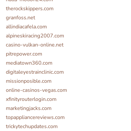
therockskippers.com
granfoss.net
allindiacafela.com
alpineskiracing2007.com
casino-vulkan-online.net
pitrepower.com
mediatown360.com
digitaleyestrainclinic.com
missionposible.com
online-casinos-vegas.com
xfinityrouterlogin.com
marketingjacks.com
topappliancereviews.com
trickytechupdates.com