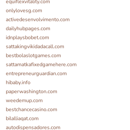
equiflexvitality.com
onlylovesg.com
activedesenvolvimento.com
dailyhubpages.com
idnplaysbobet.com
sattakingvikidadacall.com
bestbolaslotgames.com
sattamatkafixedgamehere.com
entrepreneurguardian.com
hibaby.info
paperwashington.com
weedemup.com
bestchancecasino.com
bilalliaqat.com
autodispensadores.com