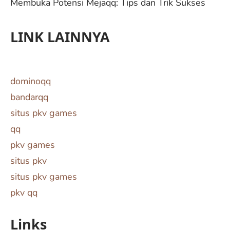
Membuka Potensi Mejaqq: Tips dan Trik Sukses
LINK LAINNYA
dominoqq
bandarqq
situs pkv games
qq
pkv games
situs pkv
situs pkv games
pkv qq
Links