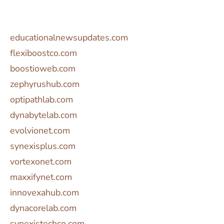
educationalnewsupdates.com
flexiboostco.com
boostioweb.com
zephyrushub.com
optipathlab.com
dynabytelab.com
evolvionet.com
synexisplus.com
vortexonet.com
maxxifynet.com
innovexahub.com
dynacorelab.com
synexistechco.com