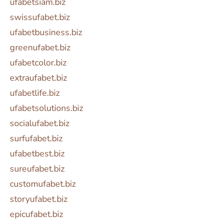
ufabetsiam.biz
swissufabet.biz
ufabetbusiness.biz
greenufabet.biz
ufabetcolor.biz
extraufabet.biz
ufabetlife.biz
ufabetsolutions.biz
socialufabet.biz
surfufabet.biz
ufabetbest.biz
sureufabet.biz
customufabet.biz
storyufabet.biz
epicufabet.biz