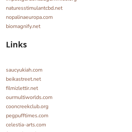
naturesstimulantcbd.net
nopalinaeuropa.com
biomagnify.net
Links
saucyukiah.com
beikastreet.net
filmizlettir.net
ourmultiworlds.com
cooncreekclub.org
pegpufftimes.com
celestia-arts.com