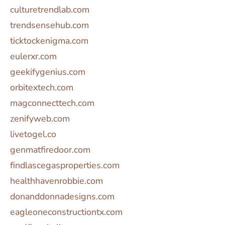
culturetrendlab.com
trendsensehub.com
ticktockenigma.com
eulerxr.com
geekifygenius.com
orbitextech.com
magconnecttech.com
zenifyweb.com
livetogel.co
genmatfiredoor.com
findlascegasproperties.com
healthhavenrobbie.com
donanddonnadesigns.com
eagleoneconstructiontx.com