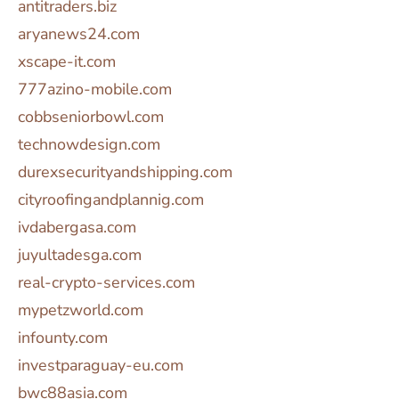
antitraders.biz
aryanews24.com
xscape-it.com
777azino-mobile.com
cobbseniorbowl.com
technowdesign.com
durexsecurityandshipping.com
cityroofingandplannig.com
ivdabergasa.com
juyultadesga.com
real-crypto-services.com
mypetzworld.com
infounty.com
investparaguay-eu.com
bwc88asia.com