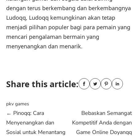
dengan terus berkembang dan berkembangnya
Ludoqq, Ludoqq kemungkinan akan tetap
menjadi pilihan populer bagi para pemain yang
mencari pengalaman bermain yang
menyenangkan dan menarik.
Share this article:
pkv games
Post
←
Pinoqq: Cara
Bebaskan Semangat
Menyenangkan dan
Kompetitif Anda dengan
navigation
Sosial untuk Menantang
Game Online Doyanqq