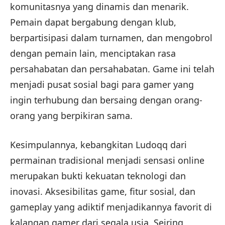
komunitasnya yang dinamis dan menarik.
Pemain dapat bergabung dengan klub,
berpartisipasi dalam turnamen, dan mengobrol
dengan pemain lain, menciptakan rasa
persahabatan dan persahabatan. Game ini telah
menjadi pusat sosial bagi para gamer yang
ingin terhubung dan bersaing dengan orang-
orang yang berpikiran sama.
Kesimpulannya, kebangkitan Ludoqq dari
permainan tradisional menjadi sensasi online
merupakan bukti kekuatan teknologi dan
inovasi. Aksesibilitas game, fitur sosial, dan
gameplay yang adiktif menjadikannya favorit di
kalangan gamer dari segala usia. Seiring