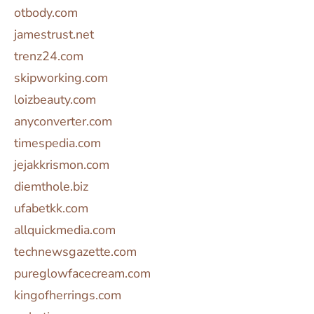
otbody.com
jamestrust.net
trenz24.com
skipworking.com
loizbeauty.com
anyconverter.com
timespedia.com
jejakkrismon.com
diemthole.biz
ufabetkk.com
allquickmedia.com
technewsgazette.com
pureglowfacecream.com
kingofherrings.com