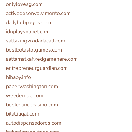
onlylovesg.com
activedesenvolvimento.com
dailyhubpages.com
idnplaysbobet.com
sattakingvikidadacall.com
bestbolaslotgames.com
sattamatkafixedgamehere.com
entrepreneurguardian.com
hibaby.info
paperwashington.com
weedemup.com
bestchancecasino.com
bilalliaqat.com
autodispensadores.com