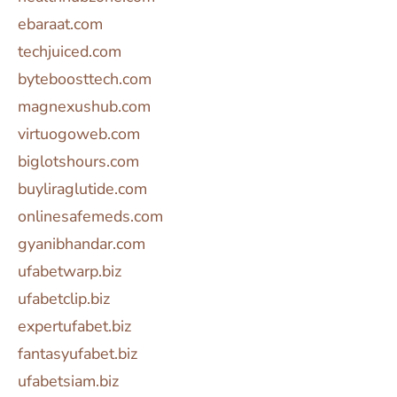
ebaraat.com
techjuiced.com
byteboosttech.com
magnexushub.com
virtuogoweb.com
biglotshours.com
buyliraglutide.com
onlinesafemeds.com
gyanibhandar.com
ufabetwarp.biz
ufabetclip.biz
expertufabet.biz
fantasyufabet.biz
ufabetsiam.biz