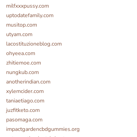
milfxxxpussy.com
uptodatefamily.com
musitop.com
utyam.com
lacostituzioneblog.com
ohyeea.com
zhitiemoe.com
nungkub.com
anotherindian.com
xylemcider.com
taniaetiago.com
juzfitketo.com
pasomaga.com
impactgardencbdgummies.org