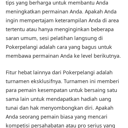
tips yang berharga untuk membantu Anda
meningkatkan permainan Anda. Apakah Anda
ingin mempertajam keterampilan Anda di area
tertentu atau hanya menginginkan beberapa
saran umum, sesi pelatihan langsung di
Pokerpelangi adalah cara yang bagus untuk
membawa permainan Anda ke level berikutnya.
Fitur hebat lainnya dari Pokerpelangi adalah
turnamen eksklusifnya. Turnamen ini memberi
para pemain kesempatan untuk bersaing satu
sama lain untuk mendapatkan hadiah uang
tunai dan hak menyombongkan diri. Apakah
Anda seorang pemain biasa yang mencari
kompetisi persahabatan atau pro serius yang