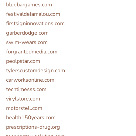
bluebargames.com
festivaldelamalou.com
firstsigninnovations.com
garberdodge.com
swim-wears.com
forgrantedmedia.com
peolpstar.com
tylerscustomdesign.com
carworksonline.com
techtimesss.com
virylstore.com
motorstell.com
health150years.com
prescriptions-drug.org