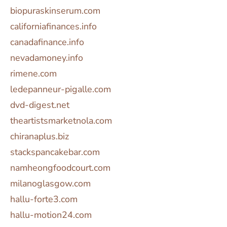
biopuraskinserum.com
californiafinances.info
canadafinance.info
nevadamoney.info
rimene.com
ledepanneur-pigalle.com
dvd-digest.net
theartistsmarketnola.com
chiranaplus.biz
stackspancakebar.com
namheongfoodcourt.com
milanoglasgow.com
hallu-forte3.com
hallu-motion24.com