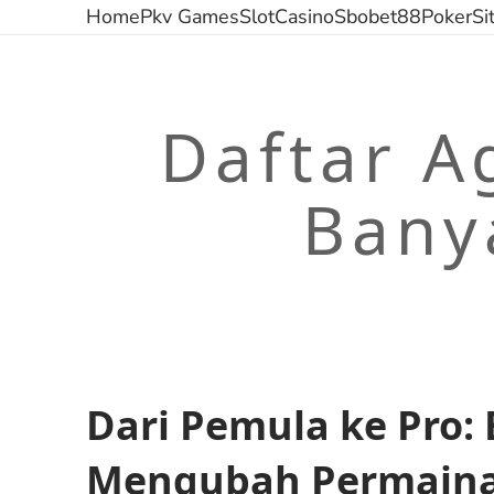
Skip
Home
Pkv Games
Slot
Casino
Sbobet88
Poker
Si
to
content
Daftar A
Bany
Dari Pemula ke Pro:
Mengubah Permaina