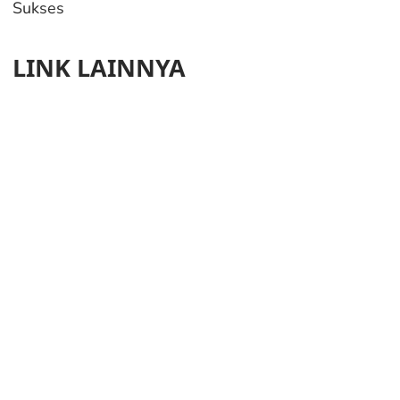
Sukses
LINK LAINNYA
dominoqq
bandarqq
situs pkv games
qq
g
pkv games
situs pkv
situs pkv games
pkv qq
Links